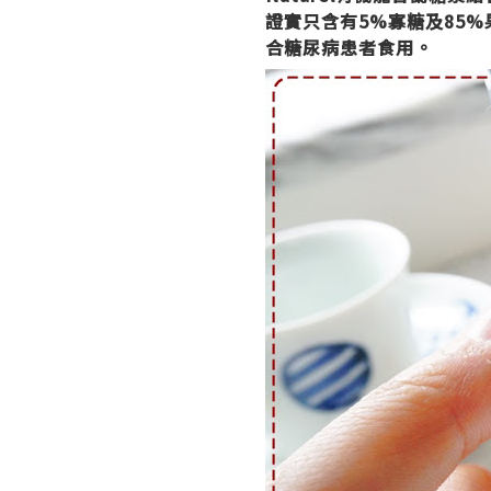
證實只
含有5%寡糖及85%
合糖尿病患者食用。