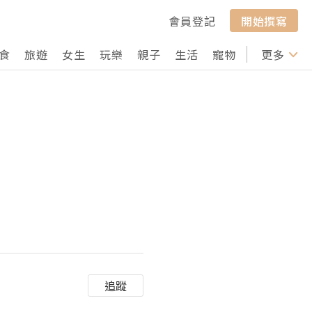
會員登記
開始撰寫
食
旅遊
女生
玩樂
親子
生活
寵物
行山
更多
打卡
追蹤