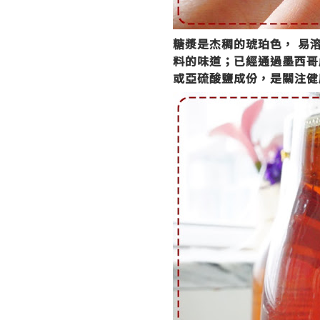
糖漿是杰稠的琥珀色， 易
料的味道
；
已經通過
墨西哥
或亞硫酸鹽成份，是關注健