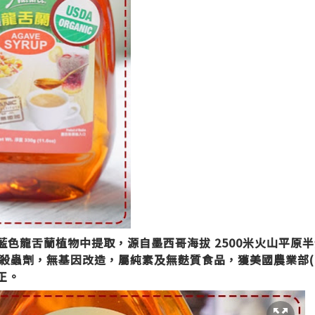
漿從藍色龍舌蘭植物中提取，源自墨西哥海拔 2500米火山平原
殺蟲劑，無基因改造，屬純素及無麩質食品，
獲美國農業部(
純正。