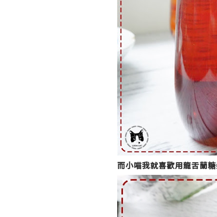
而小喵我就喜歡用龍舌蘭糖