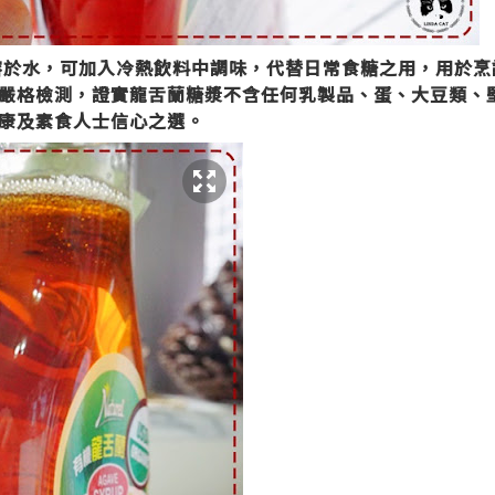
溶於水，
可加入冷熱飲料中調味
，代替日常食糖之用，
用於烹
嚴格檢測，證實龍舌蘭糖漿不含任何乳製品、蛋、大豆類、
康及素食
人士
信心之選。