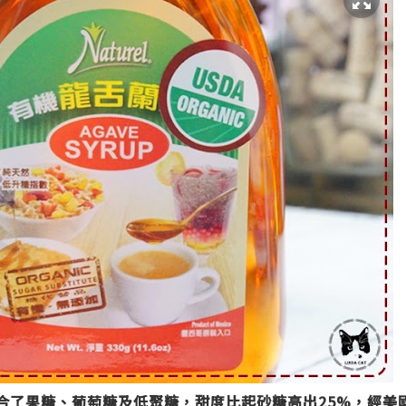
合了果糖、葡萄糖及低聚糖，甜度比起砂糖高出25%，
經
美