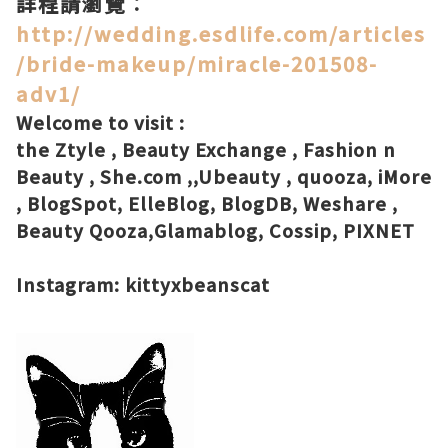
詳程請瀏覽︰
http://wedding.esdlife.com/articles
/bride-makeup/miracle-201508-
adv1/
Welcome to visit :
the Ztyle
,
Beauty Exchange
,
Fashion n
Beauty
,
She.com
,,
Ubeauty
,
quooza
,
iMore
,
BlogSpot
,
ElleBlog
,
BlogDB
,
Weshare
,
Beauty Qooza
,
Glamablog
,
Cossip
,
PIXNET
Instagram:
kittyxbeanscat