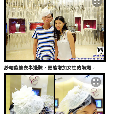
紗帽能遮去半邊臉，更能增加女性的嫵媚。