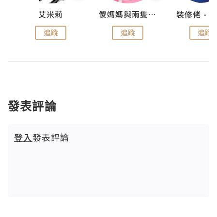
點滴
艾米莉
儍媽媽與兩隻小魔怪之家
追蹤
追蹤
追蹤
發表評論
登入
發表評論