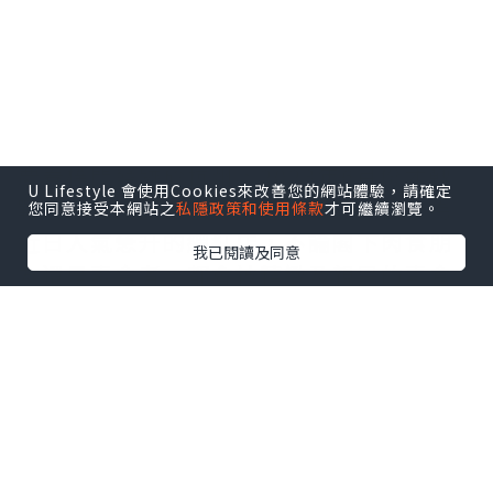
慶春樸門發跡於杭州，2023年6月份才轉
U Lifestyle 會使用Cookies來改善您的網站體驗，請確定
戰到深圳，因為米芝蓮的推薦下，亦成為
您同意接受本網站之
私隱政策和使用條款
才可繼續瀏覽。
近日人氣急升的網紅店，不論閣下肉食朋
我已閱讀及同意
友還是素食者，都會被精緻及親民的素食
所吸引。
延伸閱讀︰
九龍酒店 | 草莓戀人中西下午
茶 散發春日濃情蜜意
點擊圖片放大
+2