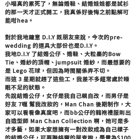
小喵真的累死了，無論婚鞋、結婚娃娃都是試衫
的那一天才正式開工，我真係好後悔之前點解可
能咁hea。
對
於我地鐘意 D.I.Y 既朋友來說，今次的pre-
wedding 的道具大部份也是D.I.Y。
我地D.I.Y 了結婚公仔、婚鞋、大粒墨的Bow
Tie、婚紗的頂帽、jumpsuit 婚紗，而最想要的
是 Lego 花球，但因為時間關係弄不切。
而這 3 星期就趕了這些工，我差不多經常處於睡
眠不足的狀態。
先說
結婚公仔，女仔是我自己親自改，而男仔是
好
友 7喱 幫我改妝的，Man Chan 後期制作，
大
家可以看看像真度吧，而bb公仔的龍袍禮服則出
自造型師 Man Chan Collection 啊，她可是多
才多藝，如果大家想擁有一對改妝成為自己樣子
的結婚公仔，可要聯絡
寵的居
查詢，學費為$100