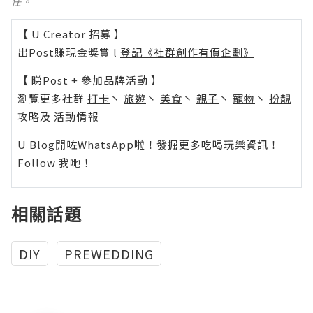
任。
【 U Creator 招募 】
出Post賺現金獎賞 l
登記《社群創作有價企劃》
【 睇Post + 參加品牌活動 】
瀏覽更多社群
打卡
丶
旅遊
丶
美食
丶
親子
丶
寵物
丶
扮靚
攻略
及
活動情報
U Blog開咗WhatsApp啦！發掘更多吃喝玩樂資訊！
Follow 我哋
！
相關話題
DIY
PREWEDDING