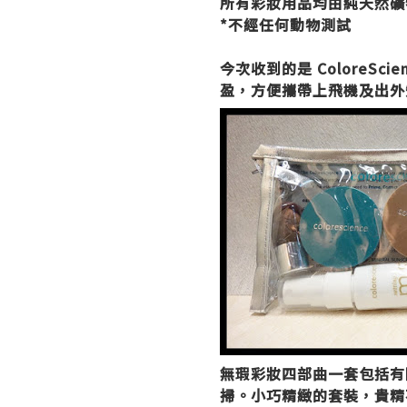
所有彩妝用品均由純天然礦
*不經任何動物測試
今次收到的是 ColoreSci
盈，方便攜帶上飛機及出外
無瑕彩妝四部曲一套包括有隔離 (P
掃。小巧精緻的套裝，貴精