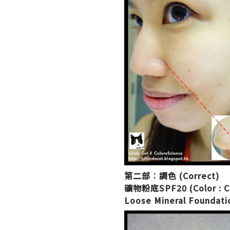
第二部︰
調色 (Correct)
礦物粉底SPF20 (Color : Cali
Loose Mineral Foundat