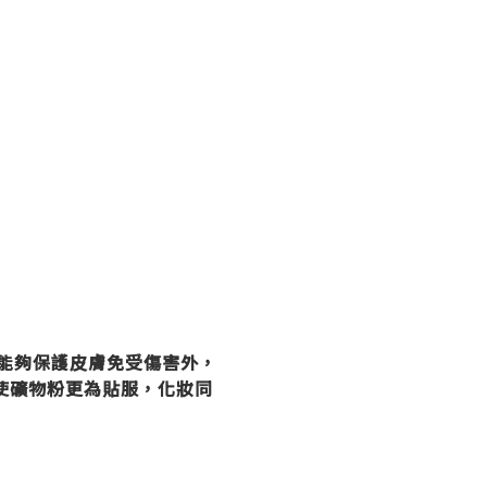
了能夠保護皮膚免受傷害外，
使礦物粉更為貼服，化妝同