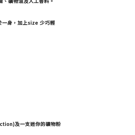
酒精、礦物油及人工香料。
合於一身，加上size 少巧輕
tion)
及一支迷你的礦物粉