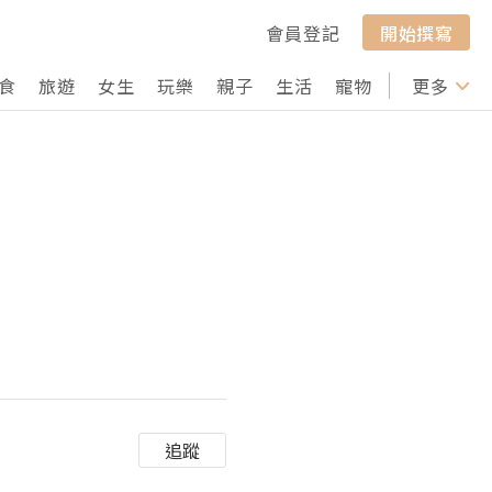
會員登記
開始撰寫
食
旅遊
女生
玩樂
親子
生活
寵物
行山
更多
打卡
追蹤