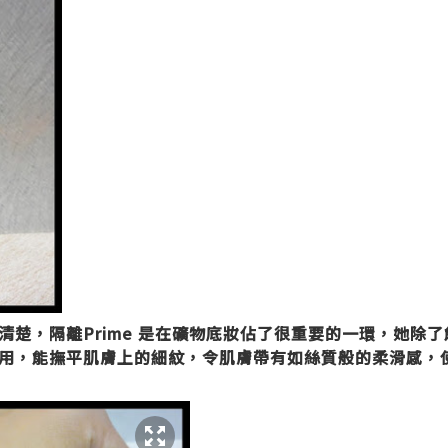
清楚，隔離Prime 是在礦物底妝佔了很重要的一環，她除
用，能撫平肌膚上的細紋，令肌膚帶有如絲質般的柔滑感，