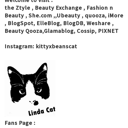
the Ztyle
,
Beauty Exchange
,
Fashion n
Beauty
,
She.com
,,
Ubeauty
,
quooza
,
iMore
,
BlogSpot
,
ElleBlog
,
BlogDB
,
Weshare
,
Beauty Qooza
,
Glamablog
,
Cossip
,
PIXNET
Instagram:
kittyxbeanscat
Fans Page :