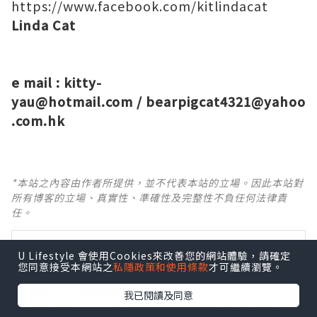
https://www.facebook.com/kitlindacat
Linda Cat
e mail :
kitty-
yau@hotmail.com
/
bearpigcat4321@yahoo
.com.hk
*本站之內容由作者所提供，並不代表本站的立場。因此本站對
所有博客的立場、真實性、準確性及完整性不負任何法律責
任。
【 U Creator 招募 】
U Lifestyle 會使用Cookies來改善您的網站體驗，請確定
出Post賺現金獎賞 l
登記《社群創作有價企劃》
您同意接受本網站之
私隱政策和使用條款
才可繼續瀏覽。
【 睇Post + 參加品牌活動 】
我已閱讀及同意
瀏覽更多社群
打卡
丶
旅遊
丶
美食
丶
親子
丶
寵物
丶
扮靚