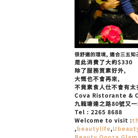
很舒適的環境, 適合三五知
是此消費了大約$330
除了服務質素好外,
大慨也不會再來,
不竟素食人仕不會有太
Cova Ristorante & C
九龍塘達之路80號又一
Tel : 2265 8688
Welcome to visit :
t
,
beautylife
,
Ubeaut
Beauty Qooza
,
Glam