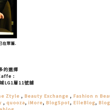
己在聚舊.
多的選擇
affe :
城LG1層11號舖
he Ztyle
,
Beauty Exchange
,
Fashion n Bea
y
,
quooza
,
iMore
,
BlogSpot
,
ElleBlog
,
Blo
ablog