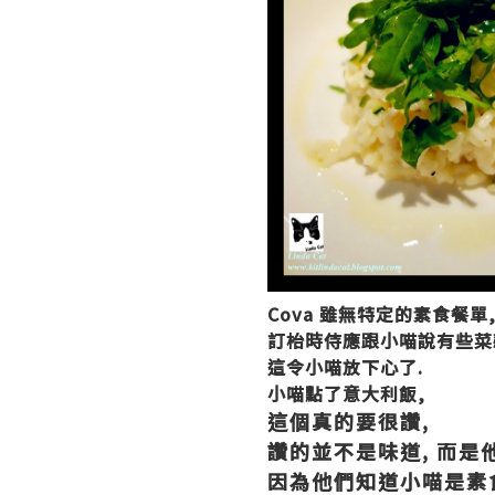
Cova 雖無特定的素食餐單
訂枱時侍應跟小喵說有些菜
這令小喵放下心了.
小喵點了意大利飯,
這個真的要很讚,
讚的並不是味道, 而是
因為他們知道小喵是素