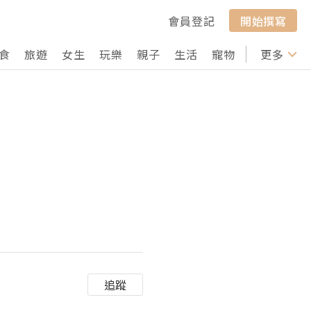
會員登記
開始撰寫
食
旅遊
女生
玩樂
親子
生活
寵物
行山
更多
打卡
追蹤