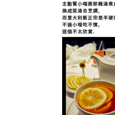
主動幫小喵將那雞湯煮
換成菜湯去烹調,
而意大利飯正宗是半硬
不過小喵吃不慣,
這個不太欣賞.