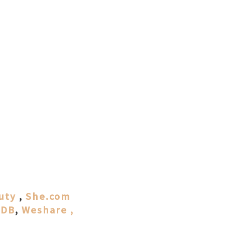
uty
,
She.com
gDB
,
Weshare
,