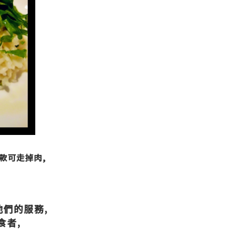
,
款可走掉肉,
他們的服務,
食者,