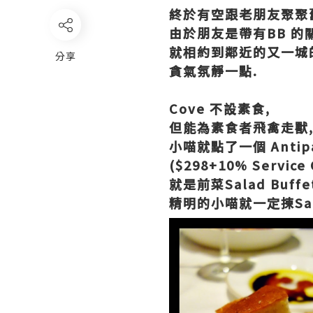
終於有空跟老朋友聚聚
由於朋友是帶有BB 的
就相約到鄰近的又一城的C
分享
貪氣氛靜一點.
Cove 不設素食,
但能為素食者飛禽走獸
小喵就點了一個 Antipas
($298+10% Service
就是前菜Salad Buffet 
精明的小喵就一定揀Sala