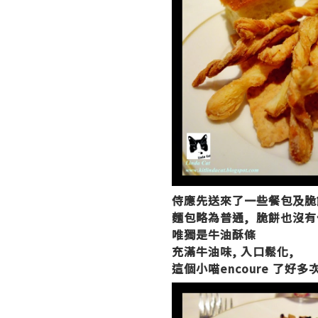
侍應先送來了一些餐包及脆餅
麵包略為普通, 脆餅也沒有
唯獨是牛油酥條
充滿牛油味, 入口鬆化,
這個小喵encoure 了好多