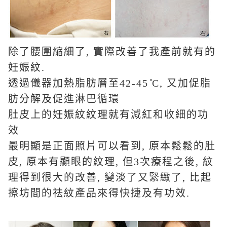
除了腰圍縮細了
,
實際改善了我產前就有的
妊娠紋
.
透過儀器
加熱脂肪層至
42-45 ̊C,
又加促脂
肪分解及促進淋巴循環
肚皮上的妊娠紋紋理就有減紅和收細的功
效
最明顯是正面照片可以看到
,
原本鬆鬆的肚
皮
,
原本有顯眼的紋理
,
但
3
次療程之後
,
紋
理得到很大的改善
,
變淡了又緊緻了
,
比起
擦坊間的祛紋產品來得快捷及有功效
.