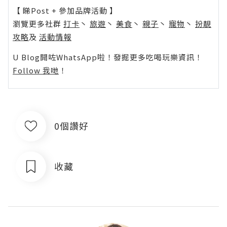
【 睇Post + 參加品牌活動 】
瀏覽更多社群
打卡
丶
旅遊
丶
美食
丶
親子
丶
寵物
丶
扮靚
攻略
及
活動情報
U Blog開咗WhatsApp啦！發掘更多吃喝玩樂資訊！
Follow 我哋
！
0個讚好
收藏