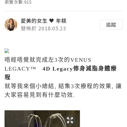
瀏覽次數:915
愛美的女生 ♥ 年糕
追蹤
發佈於 2018.05.23
唔經唔覺就完成左
3
次的
VENUS
LEGACY™
4D Legacy
修身減脂身體療
程
就等我來個小總結
,
結集
3
次療程的效果
,
讓
大家容易見到有什麼功效
.