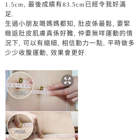
1.5cm,
最後成績有
83.5cm
已經令我好滿
足
.
生過小朋友嘅媽媽都知
,
肚皮係最鬆
,
要緊
緻返肚皮肌膚真係好難
,
仲要無咩運動的情
況下
,
可以有縮細
,
相信勤力一點
,
平時做多
少少收腹運動
,
效果會更好
.