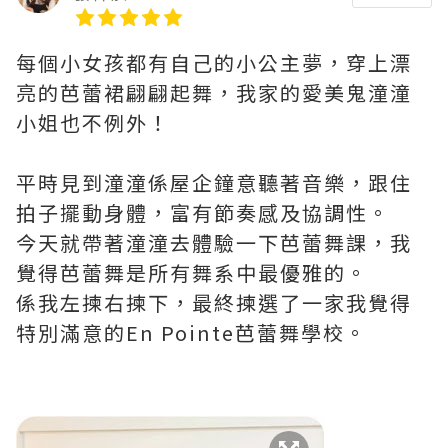
每個小女孩都有自己的小公主夢，穿上漂
亮的芭蕾裙翩翩起舞，我家的愛美鬼潼潼
小姐也不例外！
平時見到潼潼係屋企鐘意聽著音樂，跟住
拍子擺動身體，富有節奏感及協調性。
今天就帶著潼潼去體驗一下芭蕾舞課，我
覺得芭蕾舞是所有舞系中最優雅的。
係我左揀右揀下，最終揀選了一家我覺得
特別滿意的En Pointe芭蕾舞學校。