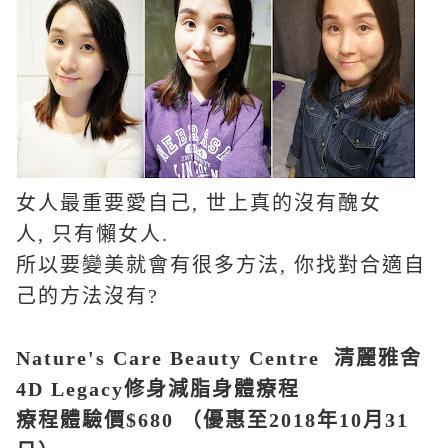
女人最重要愛自己
,
世上真的沒有醜女
人
,
只有懶女人
.
所以要變美就會有很多方法
,
你找對合適自
己的方法沒有
?
Nature's Care Beauty Centre
清麗雅舍
4D Legacy
修身減脂身體療程
療程體驗價
$680
（優惠至
2018
年
10
月
31