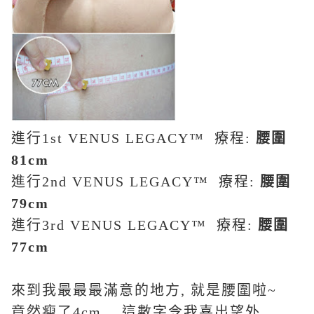
進行
1st VENUS LEGACY™
療程
:
腰圍
81cm
進行
2nd VENUS LEGACY™
療程
:
腰圍
79cm
進行
3rd VENUS LEGACY™
療程
:
腰圍
77cm
來到我最最最滿意的地方
,
就是腰圍啦
~
竟然瘦了
4cm….
這數字令我喜出望外
.