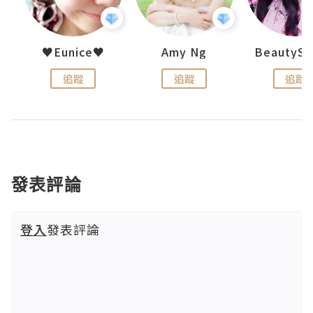
h 夏沫
♥Eunice♥
Amy Ng
追蹤
追蹤
追蹤
發表評論
登入
發表評論