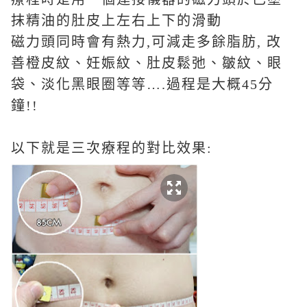
抹
精油的肚皮上左右上下的滑動
磁力頭同時會有熱力
,
可減走多餘脂肪
,
改
善橙皮紋、妊娠紋、肚皮鬆弛、皺紋、眼
袋、淡化黑眼圈等等
….
過程是大概
45
分
鐘
!!
以下就是三次療程的對比效果
: