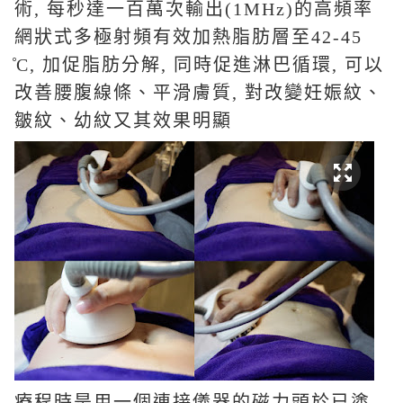
術
,
每秒達一百萬次輸出
(1MHz)
的高頻率
網狀式多極射頻有效加熱脂肪層至
42-45
̊C,
加促脂肪分解
,
同時促進淋巴循環
,
可以
改善腰腹線條、平滑膚質
,
對改變妊娠紋、
皺紋、幼紋又其效果明顯
療程時是用一個連接儀器的磁力頭於已塗