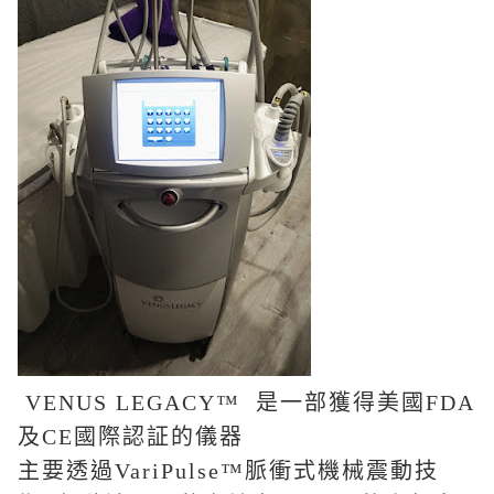
VENUS LEGACY™
是一部獲得美國
FDA
及
CE
國際認証的儀器
主要透過
VariPulse™
脈衝式機械震動技