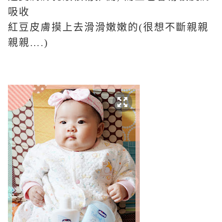
吸收
紅豆皮膚摸上去滑滑嫩嫩的
(
很想不斷親親
親親
….)