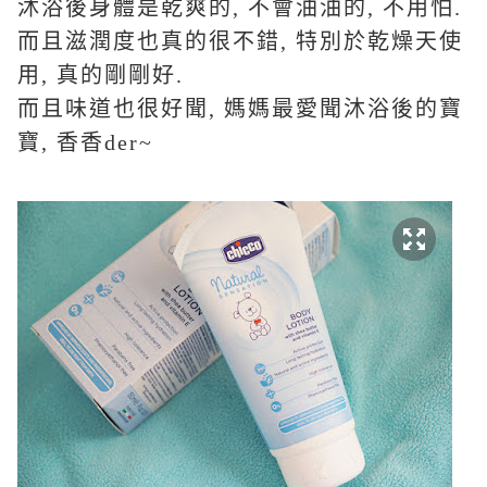
沐浴後身體是乾爽的
,
不會油油的
,
不用怕
.
而且滋潤度也真的很不錯
,
特別於乾燥天使
用
,
真的剛剛好
.
而且味道也很好聞
,
媽媽最愛聞沐浴後的寶
寶
,
香香
der~