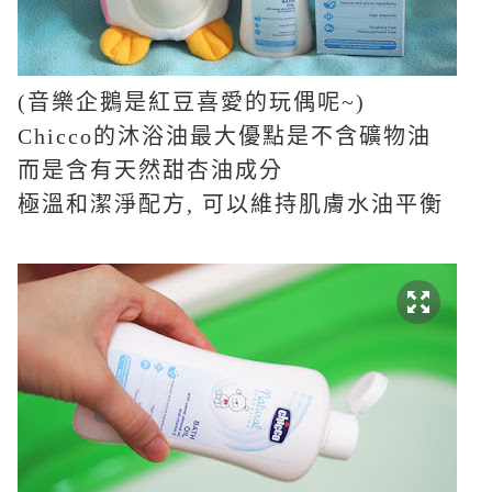
(
音樂企鵝是紅豆喜愛的玩偶呢
~)
Chicco
的沐浴油最大優點是不含礦物油
而是含有天然甜杏油成分
極溫和潔淨配方
,
可以維持肌膚水油平衡