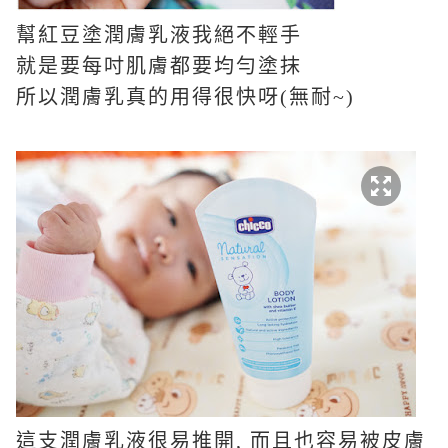
幫紅豆塗潤膚乳液我絕不輕手
就是要每吋肌膚都要均勻塗抹
所以潤膚乳真的用得很快呀
(
無耐
~)
這支潤膚乳液很易推開
,
而且也容易被皮膚