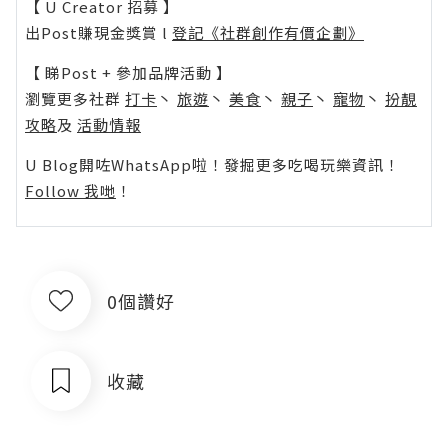
【 U Creator 招募 】
出Post賺現金獎賞 l
登記《社群創作有價企劃》
【 睇Post + 參加品牌活動 】
瀏覽更多社群
打卡
丶
旅遊
丶
美食
丶
親子
丶
寵物
丶
扮靚
攻略
及
活動情報
U Blog開咗WhatsApp啦！發掘更多吃喝玩樂資訊！
Follow 我哋
！
0個讚好
收藏