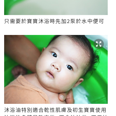
只需要於寶寶沐浴時先加
2
泵於水中便可
沐浴油特別適合乾性肌膚及初生寶寶使用