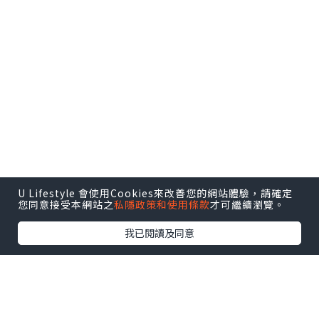
U Lifestyle 會使用Cookies來改善您的網站體驗，請確定
您同意接受本網站之
私隱政策和使用條款
才可繼續瀏覽。
我已閱讀及同意
潼潼體驗的是幼兒芭蕾舞，課時大概45分