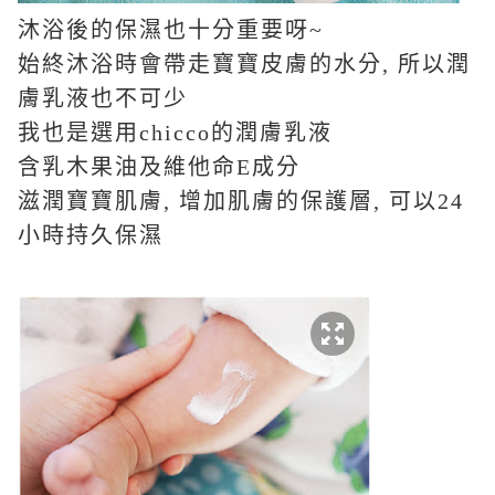
沐浴後的保濕也十分重要呀
~
始終沐浴時會帶走寶寶皮膚的水分
,
所以潤
膚乳液也不可少
我也是選用
chicco
的潤膚乳液
含乳木果油及維他命
E
成分
滋潤寶寶肌膚
,
增加肌膚的保護層
,
可以
24
小時持久保濕