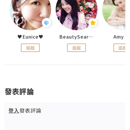
h 夏沫
♥Eunice♥
BeautySearch
Amy N
追蹤
追蹤
追蹤
發表評論
登入
發表評論