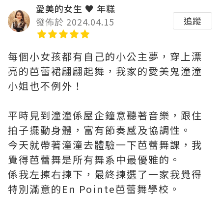
愛美的女生 ♥ 年糕
追蹤
發佈於 2024.04.15
每個小女孩都有自己的小公主夢，穿上漂
亮的芭蕾裙翩翩起舞，我家的愛美鬼潼潼
小姐也不例外！
平時見到潼潼係屋企鐘意聽著音樂，跟住
拍子擺動身體，富有節奏感及協調性。
今天就帶著潼潼去體驗一下芭蕾舞課，我
覺得芭蕾舞是所有舞系中最優雅的。
係我左揀右揀下，最終揀選了一家我覺得
特別滿意的En Pointe芭蕾舞學校。