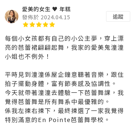
愛美的女生 ♥ 年糕
追蹤
發佈於 2024.04.15
每個小女孩都有自己的小公主夢，穿上漂
亮的芭蕾裙翩翩起舞，我家的愛美鬼潼潼
小姐也不例外！
平時見到潼潼係屋企鐘意聽著音樂，跟住
拍子擺動身體，富有節奏感及協調性。
今天就帶著潼潼去體驗一下芭蕾舞課，我
覺得芭蕾舞是所有舞系中最優雅的。
係我左揀右揀下，最終揀選了一家我覺得
特別滿意的En Pointe芭蕾舞學校。