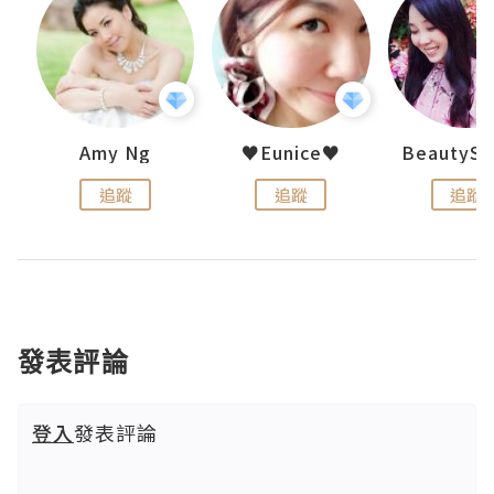
h 夏沫
Amy Ng
♥Eunice♥
追蹤
追蹤
追蹤
發表評論
登入
發表評論