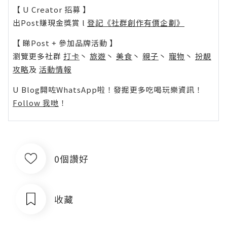
【 U Creator 招募 】
出Post賺現金獎賞 l
登記《社群創作有價企劃》
【 睇Post + 參加品牌活動 】
瀏覽更多社群
打卡
丶
旅遊
丶
美食
丶
親子
丶
寵物
丶
扮靚
攻略
及
活動情報
U Blog開咗WhatsApp啦！發掘更多吃喝玩樂資訊！
Follow 我哋
！
0個讚好
收藏