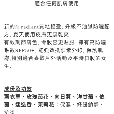
適合任何肌膚使用
新的
it
radiant質地輕盈, 升級不油膩防曬配
方, 夏天使用皮膚更感乾爽.
有效調節膚色, 令妝容更貼服. 擁有高防曬
系數SPF50+, 能強效抵禦紫外線, 保護肌
日妝的女
膚,特別適合喜歡戶外活動及平時
生.
成份及功效
薰衣草
、
玫瑰茄花
、
向日葵
、
洋甘菊
、
依
蘭
、
迷迭香
、
茉莉花
：
保濕、紓緩鎮靜、
抗炎