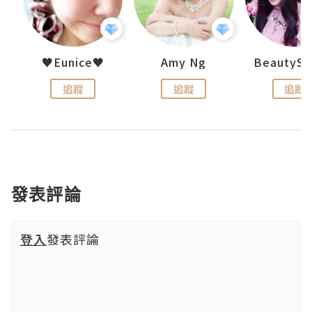
h 夏沫
♥Eunice♥
Amy Ng
追蹤
追蹤
追蹤
發表評論
登入
發表評論