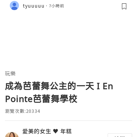
tyuuuuu
7小時前
玩樂
成為芭蕾舞公主的一天 I En
Pointe芭蕾舞學校
瀏覽次數:20334
愛美的女生 ♥ 年糕