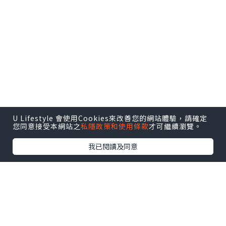
U Lifestyle 會使用Cookies來改善您的網站體驗，請確定
您同意接受本網站之
私隱政策和使用條款
才可繼續瀏覽。
我已閱讀及同意
潼潼體驗的是幼兒芭蕾舞，課時大概45分
鐘。