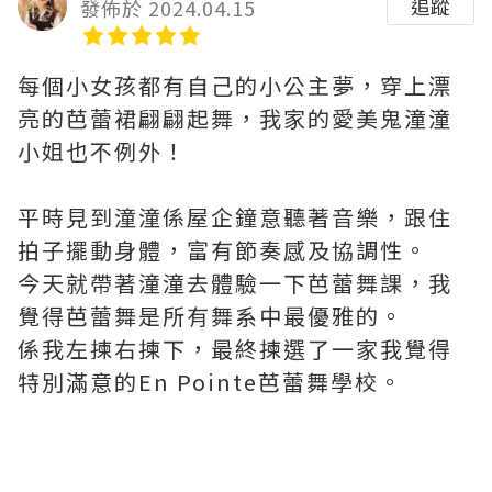
追蹤
發佈於 2024.04.15
每個小女孩都有自己的小公主夢，穿上漂
亮的芭蕾裙翩翩起舞，我家的愛美鬼潼潼
小姐也不例外！
平時見到潼潼係屋企鐘意聽著音樂，跟住
拍子擺動身體，富有節奏感及協調性。
今天就帶著潼潼去體驗一下芭蕾舞課，我
覺得芭蕾舞是所有舞系中最優雅的。
係我左揀右揀下，最終揀選了一家我覺得
特別滿意的En Pointe芭蕾舞學校。