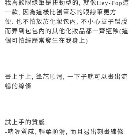
我喜歡眼線筆是扭動型的, 就像Hey-Pop這
一款, 因為這樣比刨筆芯的眼線筆更方
便. 也不怕放於化妝包內, 不小心蓋子鬆脫
而弄到包包內的其他化妝品都一齊遭殃(這
個可怕經歷常發生在我身上)
畫上手上, 筆芯順滑, 一下子就可以畫出流
暢的線條
試上手的質感:
-啫喱質感, 輕柔順滑, 而且易出刻畫線條