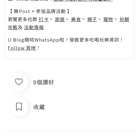
【 睇Post + 參加品牌活動 】
瀏覽更多社群
打卡
丶
旅遊
丶
美食
丶
親子
丶
寵物
丶
扮靚
攻略
及
活動情報
U Blog開咗WhatsApp啦！發掘更多吃喝玩樂資訊！
Follow 我哋
！
0個讚好
收藏