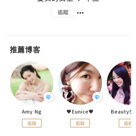
追蹤
推薦博客
h 夏沫
Amy Ng
♥Eunice♥
追蹤
追蹤
追蹤