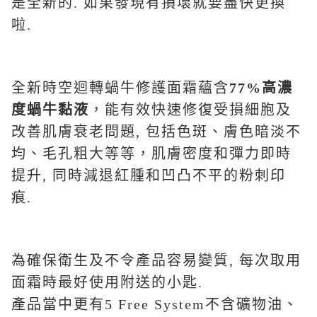
是全新的. 如果發現有損壞就要盡快更換
啦.
全新時空迴轉蝸牛修護面霜蘊含
77%
高濃
度蝸牛黏液
，能有效快速修復受損細胞及
改善肌膚衰老問題, 包括色斑、膚色暗淡不
均、毛孔粗大等等，肌膚密度和彈力即時
提升, 同時減退紅腫和凹凸不平的粉刺印
痕.
為確保衛生及不令產品容易變質, 每次取用
面霜時最好使用附送的小匙.
產品當中更有5 Free System不含礦物油、