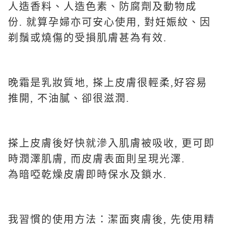
人造香料、人造色素、防腐劑及動物成
份. 就算孕婦亦可安心使用, 對妊娠紋、因
剃鬚或燒傷的受損肌膚甚為有效.
晚霜是乳妝質地, 搽上皮膚很輕柔,好容易
推開, 不油膩、卻很滋潤.
搽上皮膚後好快就滲入肌膚被吸收, 更可即
時潤澤肌膚, 而皮膚表面則呈現光澤.
為暗啞乾燥皮膚即時保水及鎖水.
我習慣的使用方法：潔面爽膚後, 先使用精