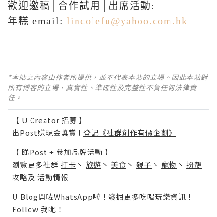
歡迎邀稿│合作試用│出席活動:
年糕 email:
lincolefu@yahoo.com.hk
*本站之內容由作者所提供，並不代表本站的立場。因此本站對
所有博客的立場、真實性、準確性及完整性不負任何法律責
任。
【 U Creator 招募 】
出Post賺現金獎賞 l
登記《社群創作有價企劃》
【 睇Post + 參加品牌活動 】
瀏覽更多社群
打卡
丶
旅遊
丶
美食
丶
親子
丶
寵物
丶
扮靚
攻略
及
活動情報
U Blog開咗WhatsApp啦！發掘更多吃喝玩樂資訊！
Follow 我哋
！