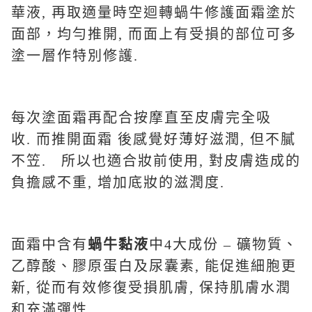
華液, 再取適量時空迴轉蝸牛修護面霜塗於
面部，均勻推開, 而面上有受損的部位可多
塗一層作特別修護.
每次塗面霜再配合按摩直至皮膚完全吸
收. 而推開面霜 後感覺好薄好滋潤, 但不膩
不笠. 所以也適合妝前使用, 對皮膚造成的
負擔感不重, 增加底妝的滋潤度.
面霜中含有
蝸牛黏液
中4大成份 – 礦物質、
乙醇酸、膠原蛋白及尿囊素, 能促進細胞更
新, 從而有效修復受損肌膚, 保持肌膚水潤
和充滿彈性.