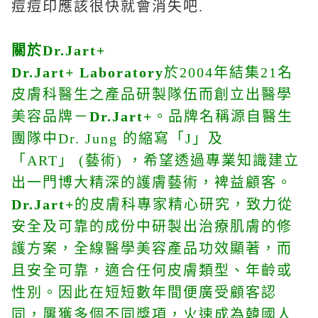
痘痘印應該很快就會消失吧.
關於
Dr.Jart+
Dr.Jart+ Laboratory
於2004年結集21名
皮膚科醫生之產品研製隊伍而創立出醫學
美容品牌－
Dr.Jart+
。品牌名稱源自醫生
團隊中Dr. Jung 的縮寫「J」及
「ART」 (藝術) ，希望透過專業知識建立
出一門博大精深的護膚藝術，裨益顧客。
Dr.Jart+
的皮膚科專家精心研究，致力從
安全及可靠的成份中研製出治療肌膚的修
護方案，全線醫學美容產品功效顯著，而
且安全可靠，適合任何皮膚類型、年齡或
性別。因此在短短數年間便廣受顧客認
同，屢獲多個不同獎項，火速成為韓國人