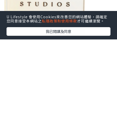
U Lifestyle 會使用Cookies來改善您的網站體驗，請確定
您同意接受本網站之
私隱政策和使用條款
才可繼續瀏覽。
我已閱讀及同意
潼潼體驗的是幼兒芭蕾舞，課時大概45分
鐘。
En Pointe芭蕾舞學校環境好唔錯，一進
門映入眼簾的就是寬敞的課室。
而En Pointe芭蕾舞學校的自家芭蕾裙成
套裙都非常可愛。
潼潼換好衣服就開始正式的上課啦！