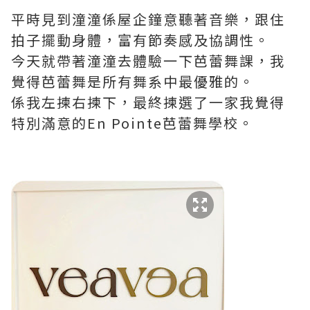
平時見到潼潼係屋企鐘意聽著音樂，跟住
拍子擺動身體，富有節奏感及協調性。
今天就帶著潼潼去體驗一下芭蕾舞課，我
覺得芭蕾舞是所有舞系中最優雅的。
係我左揀右揀下，最終揀選了一家我覺得
特別滿意的En Pointe芭蕾舞學校。