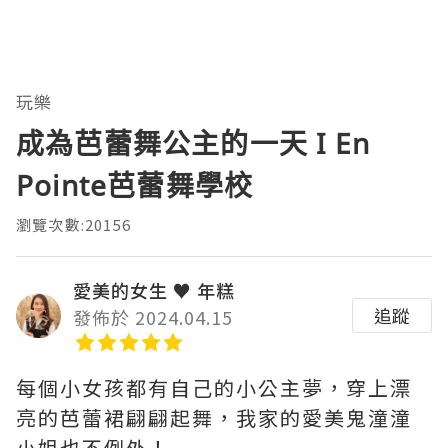
玩樂
成為芭蕾舞公主的一天 I En
Pointe芭蕾舞學校
瀏覽次數:20156
愛美的女生 ♥ 年糕
追蹤
發佈於 2024.04.15
每個小女孩都有自己的小公主夢，穿上漂
亮的芭蕾裙翩翩起舞，我家的愛美鬼潼潼
小姐也不例外！