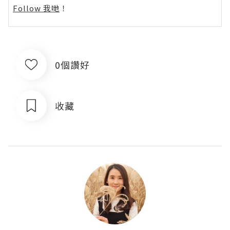
Follow 我哋
！
0個讚好
收藏