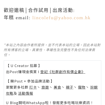
歡迎邀稿│合作試用│出席活動:
年糕 email:
lincolefu@yahoo.com.hk
*本站之內容由作者所提供，並不代表本站的立場。因此本站對
所有博客的立場、真實性、準確性及完整性不負任何法律責
任。
【 U Creator 招募 】
出Post賺現金獎賞 l
登記《社群創作有價企劃》
【 睇Post + 參加品牌活動 】
瀏覽更多社群
打卡
丶
旅遊
丶
美食
丶
親子
丶
寵物
丶
扮靚
攻略
及
活動情報
U Blog開咗WhatsApp啦！發掘更多吃喝玩樂資訊！