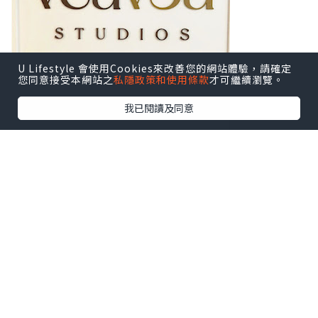
U Lifestyle 會使用Cookies來改善您的網站體驗，請確定
您同意接受本網站之
私隱政策和使用條款
才可繼續瀏覽。
我已閱讀及同意
潼潼體驗的是幼兒芭蕾舞，課時大概45分
鐘。
En Pointe芭蕾舞學校環境好唔錯，一進
門映入眼簾的就是寬敞的課室。
而En Pointe芭蕾舞學校的自家芭蕾裙成
套裙都非常可愛。
潼潼換好衣服就開始正式的上課啦！