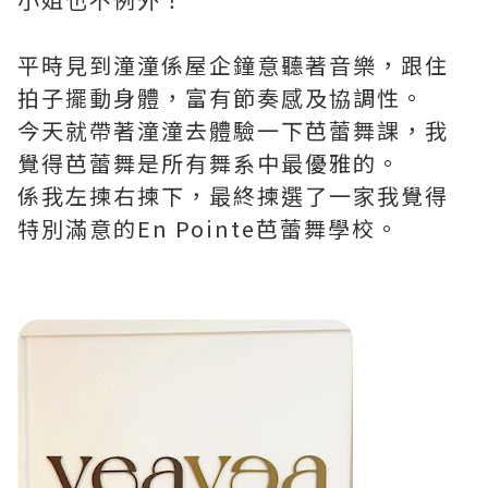
平時見到潼潼係屋企鐘意聽著音樂，跟住
拍子擺動身體，富有節奏感及協調性。
今天就帶著潼潼去體驗一下芭蕾舞課，我
覺得芭蕾舞是所有舞系中最優雅的。
係我左揀右揀下，最終揀選了一家我覺得
特別滿意的En Pointe芭蕾舞學校。