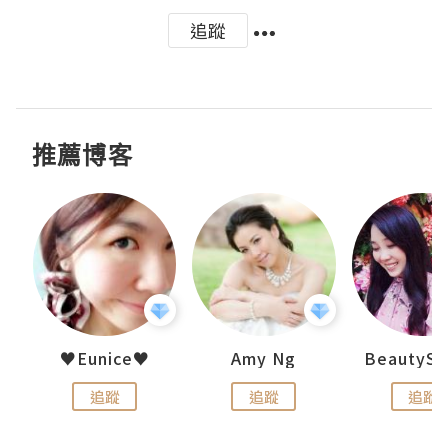
追蹤
推薦博客
h 夏沫
♥Eunice♥
Amy Ng
追蹤
追蹤
追蹤