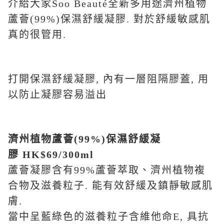
介給大家Soo Beauté全新多用途濟州植物
蘆薈(99%)保濕舒緩凝膠. 對於舒緩敏感肌
真的很管用.
打開保濕舒緩凝膠, 內有一層阻隔膠蓋, 用
以防止凝膠容易溢出
濟州植物蘆薈(99%)
保濕舒緩凝
膠 HK$69/300ml
蘆薈凝膠含有99%蘆薈萃取、濟州植物複
合物及滋養粒子. 能有效舒緩及鎮靜敏感肌
膚.
當中呈藍綠色的滋養粒子含維他命E, 具抗