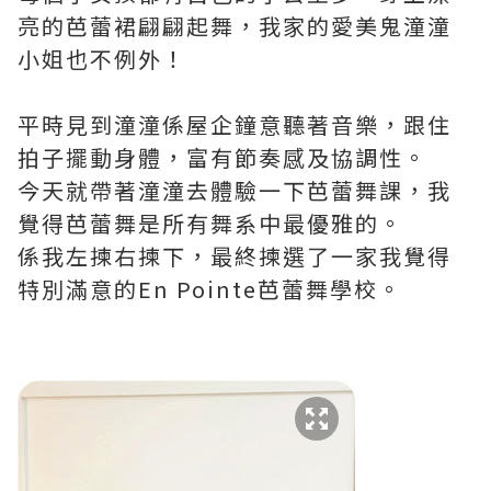
亮的芭蕾裙翩翩起舞，我家的愛美鬼潼潼
小姐也不例外！
平時見到潼潼係屋企鐘意聽著音樂，跟住
拍子擺動身體，富有節奏感及協調性。
今天就帶著潼潼去體驗一下芭蕾舞課，我
覺得芭蕾舞是所有舞系中最優雅的。
係我左揀右揀下，最終揀選了一家我覺得
特別滿意的En Pointe芭蕾舞學校。