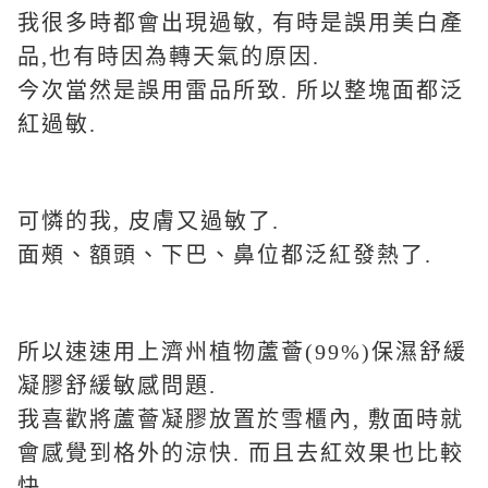
我很多時都會出現過敏, 有時是誤用美白產
品,也有時因為轉天氣的原因.
今次當然是誤用雷品所致. 所以整塊面都泛
紅過敏.
可憐的我, 皮膚又過敏了.
面頰、額頭、下巴、鼻位都泛紅發熱了.
所以速速用上濟州植物蘆薈(99%)保濕舒緩
凝膠舒緩敏感問題.
我喜歡將蘆薈凝膠放置於雪櫃內, 敷面時就
會感覺到格外的涼快. 而且去紅效果也比較
快.