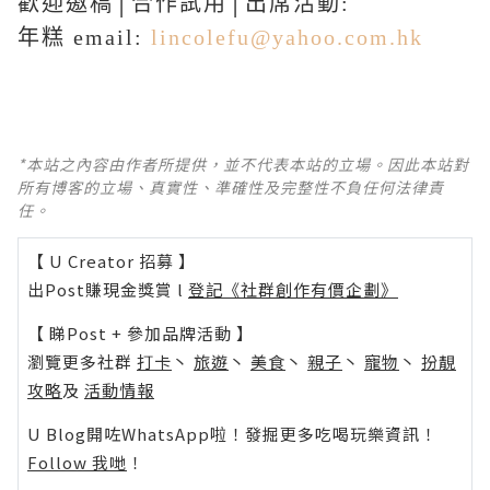
歡迎邀稿│合作試用│出席活動:
年糕 email:
lincolefu@yahoo.com.hk
*本站之內容由作者所提供，並不代表本站的立場。因此本站對
所有博客的立場、真實性、準確性及完整性不負任何法律責
任。
【 U Creator 招募 】
出Post賺現金獎賞 l
登記《社群創作有價企劃》
【 睇Post + 參加品牌活動 】
瀏覽更多社群
打卡
丶
旅遊
丶
美食
丶
親子
丶
寵物
丶
扮靚
攻略
及
活動情報
U Blog開咗WhatsApp啦！發掘更多吃喝玩樂資訊！
Follow 我哋
！