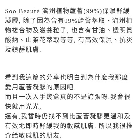
Soo Beauté 濟州植物蘆薈(99%)保濕舒緩
凝膠, 除了因為含有99%蘆薈萃取、濟州植
物複合物及滋養粒子, 也含有甘油、透明質
酸鈉、山茶花萃取等等, 有高效保濕、抗炎
及鎮靜肌膚.
看到我這篇的分享也明白到為什麼我那麼
愛用蘆薈凝膠的原因吧.
而且一次入手幾盒真的不是誇張呀.我會很
快就用光光,
還有,我暫時仍找不到比蘆薈凝膠更溫和及
有效地即時舒緩我的敏感肌膚. 所以我很推
介給敏感肌的朋友.