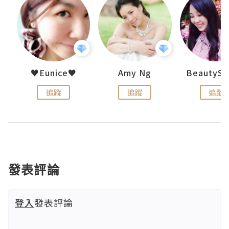
h 夏沫
♥Eunice♥
Amy Ng
追蹤
追蹤
追蹤
發表評論
登入
發表評論