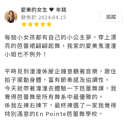
愛美的女生 ♥ 年糕
追蹤
發佈於 2024.04.15
每個小女孩都有自己的小公主夢，穿上漂
亮的芭蕾裙翩翩起舞，我家的愛美鬼潼潼
小姐也不例外！
平時見到潼潼係屋企鐘意聽著音樂，跟住
拍子擺動身體，富有節奏感及協調性。
今天就帶著潼潼去體驗一下芭蕾舞課，我
覺得芭蕾舞是所有舞系中最優雅的。
係我左揀右揀下，最終揀選了一家我覺得
特別滿意的En Pointe芭蕾舞學校。