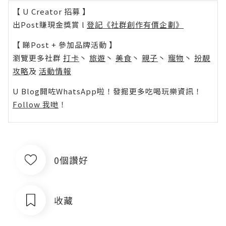
【 U Creator 招募 】
出Post賺現金獎賞 l
登記《社群創作有價企劃》
【 睇Post + 參加品牌活動 】
瀏覽更多社群
打卡
丶
旅遊
丶
美食
丶
親子
丶
寵物
丶
扮靚
攻略
及
活動情報
U Blog開咗WhatsApp啦！發掘更多吃喝玩樂資訊！
Follow 我哋
！
0個讚好
收藏