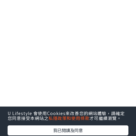
係我左揀右揀下，最終揀選了一家我覺得
特別滿意的En Pointe芭蕾舞學校。
U Lifestyle 會使用Cookies來改善您的網站體驗，請確定
您同意接受本網站之
私隱政策和使用條款
才可繼續瀏覽。
我已閱讀及同意