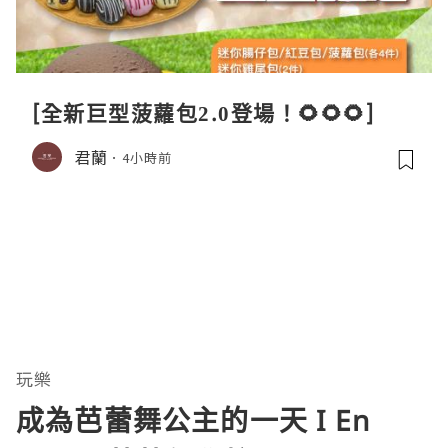
[全新巨型菠蘿包2.0登場！🌻🌻🌻]
君蘭
4小時前
玩樂
成為芭蕾舞公主的一天 I En