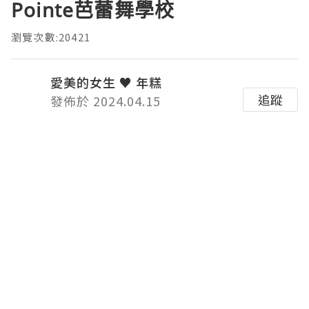
Pointe芭蕾舞學校
瀏覽次數:20421
愛美的女生 ♥ 年糕
追蹤
發佈於 2024.04.15
每個小女孩都有自己的小公主夢，穿上漂
亮的芭蕾裙翩翩起舞，我家的愛美鬼潼潼
小姐也不例外！
平時見到潼潼係屋企鐘意聽著音樂，跟住
拍子擺動身體，富有節奏感及協調性。
今天就帶著潼潼去體驗一下芭蕾舞課，我
覺得芭蕾舞是所有舞系中最優雅的。