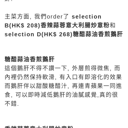
主菜方面, 我們order了
selection
B(HK$ 208)
香辣蒜蓉意大利腸炒意粉
和
selection D(HK$ 268)
糖醋蒜油香煎鵝肝
糖醋蒜油香煎鵝肝
這個鵝肝不得不讚一下, 外層煎得微焦, 而
內裡仍然保持軟滑, 有入口有即溶化的效果
而鵝肝伴以甜酸糖醋汁, 再連青蘋果一同進
食, 可以即時減低鵝肝的油膩感覺,真的很
不錯.