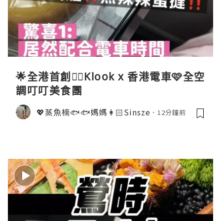
🌟全港首創☝🏻Klook x 香港電車🩷全空
調叮叮美食團
💖蒸魚楠🐟🐟媽媽👩🏻Sinsze
12分鐘前