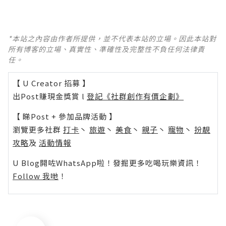
*本站之內容由作者所提供，並不代表本站的立場。因此本站對
所有博客的立場、真實性、準確性及完整性不負任何法律責
任。
【 U Creator 招募 】
出Post賺現金獎賞 l
登記《社群創作有價企劃》
【 睇Post + 參加品牌活動 】
瀏覽更多社群
打卡
丶
旅遊
丶
美食
丶
親子
丶
寵物
丶
扮靚
攻略
及
活動情報
U Blog開咗WhatsApp啦！發掘更多吃喝玩樂資訊！
Follow 我哋
！