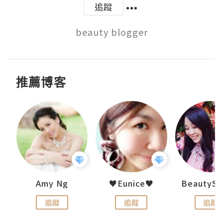
追蹤
beauty blogger
推薦博客
h 夏沫
Amy Ng
♥Eunice♥
追蹤
追蹤
追蹤