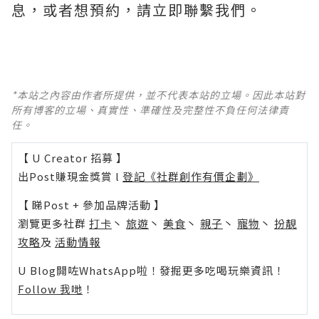
息，或者想預約，請立即聯繫我們。
*本站之內容由作者所提供，並不代表本站的立場。因此本站對
所有博客的立場、真實性、準確性及完整性不負任何法律責
任。
【 U Creator 招募 】
出Post賺現金獎賞 l
登記《社群創作有價企劃》
【 睇Post + 參加品牌活動 】
瀏覽更多社群
打卡
丶
旅遊
丶
美食
丶
親子
丶
寵物
丶
扮靚
攻略
及
活動情報
U Blog開咗WhatsApp啦！發掘更多吃喝玩樂資訊！
Follow 我哋
！