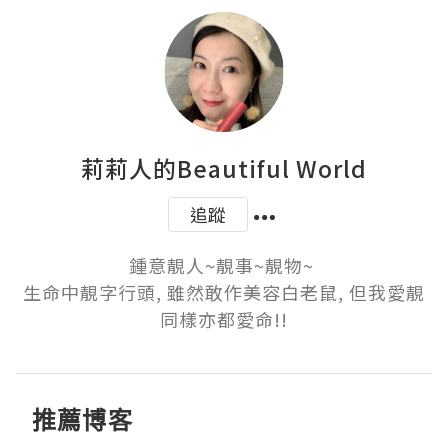
莉莉人的Beautiful World
追蹤
鍾意靚人~靚事~靚物~ 

生命中靚字行頭, 雖然敢作美容白老鼠, 但我愛靚
同樣亦都愛命!!
推薦博客