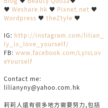
Blog
♥
Beauty Qooza
♥
♥
Weshare.hk
♥
Pixnet.net
♥
Wordpress
♥
theZtyle
♥
IG:
http://instagram.com/lilian_
ly_is_love_yourself/
FB:
www.facebook.com/LyIsLov
eYourself
Contact me:
lilianyny@yahoo.com.hk
莉莉人還有很多地方需要努力,包括