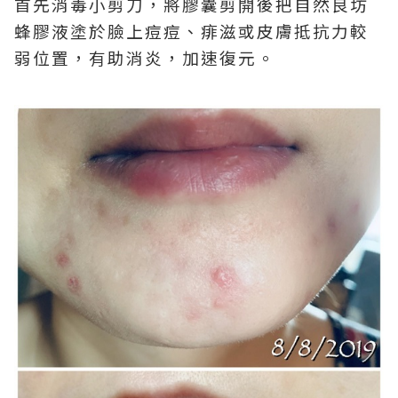
首先消毒小剪刀，將膠囊剪開後把自然良坊
蜂膠液塗於臉上痘痘、痱滋或皮膚抵抗力較
弱位置，有助消炎，加速復元。