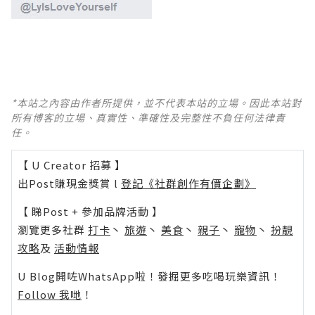
*本站之內容由作者所提供，並不代表本站的立場。因此本站對
所有博客的立場、真實性、準確性及完整性不負任何法律責
任。
【 U Creator 招募 】
出Post賺現金獎賞 l
登記《社群創作有價企劃》
【 睇Post + 參加品牌活動 】
瀏覽更多社群
打卡
丶
旅遊
丶
美食
丶
親子
丶
寵物
丶
扮靚
攻略
及
活動情報
U Blog開咗WhatsApp啦！發掘更多吃喝玩樂資訊！
Follow 我哋
！