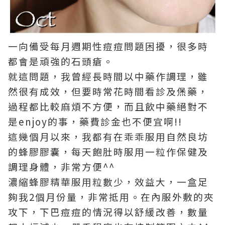
一向備受每月週期性痘痘問題困擾，很多時
都會是頑強的石頭瘡。
就這問題，我曾經長時間以中藥作調理，雖
然很有成效，但要時常花時間看診及㷛藥，
過程都比較麻煩不方便，而且飲中藥絕對不
是enjoy的事，藥費診金也不便宜啊!!
這幾個月以來，我都有在乖乖服用自然良坊
的蜂膠膠囊，每天飽肚時服用一粒作保健及
調理身體，非常方便^^
濃縮蜂膠精華服用粒數少，效益大，一盒足
夠我2個月份量，非常抵用。在內服外敷的夾
攻下，下巴痘痘的情況得以舒緩改善，數量