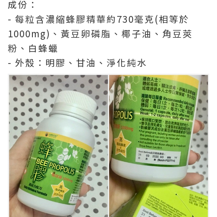
成份：
- 每粒含濃縮蜂膠精華約730毫克(相等於
1000mg)、黃豆卵磷脂、椰子油、角豆莢
粉、白蜂蠟
- 外殼：明膠、甘油、淨化純水