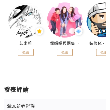
點滴
艾米莉
儍媽媽與兩隻小魔怪之家
追蹤
追蹤
追蹤
發表評論
登入
發表評論