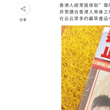
香港人經常捱夜勁”傷
非常適合香港人旁身之
在云云眾多的蟲草產品
分享