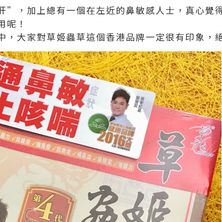
肝”，加上總有一個在左近的鼻敏感人士，真心覺
用呢！
中，大家對草姬蟲草這個香港品牌一定很有印象，絕