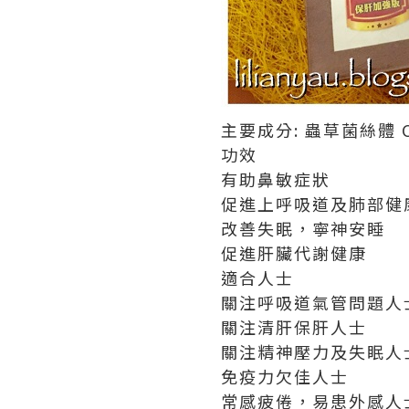
主要成分: 蟲草菌絲體 
功效
有助鼻敏症狀
促進上呼吸道及肺部健
改善失眠，寧神安睡
促進肝臟代謝健康
適合人士
關注呼吸道氣管問題人
關注清肝保肝人士
關注精神壓力及失眠人
免疫力欠佳人士
常感疲倦，易患外感人