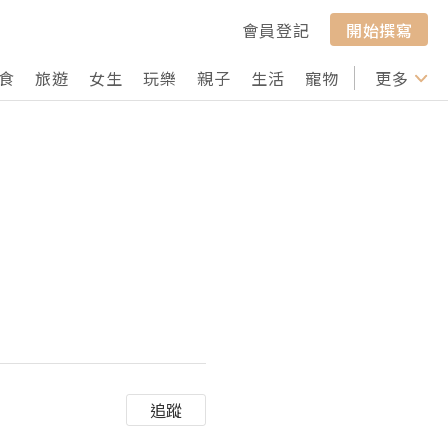
會員登記
開始撰寫
食
旅遊
女生
玩樂
親子
生活
寵物
行山
更多
打卡
追蹤