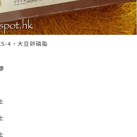
CS-4，大豆卵磷脂
康
士
士
士