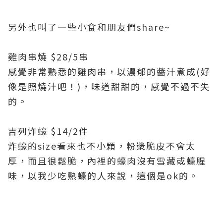
另外也叫了一些小食和朋友們share~
雞肉串燒 $28/5串
感覺非常熟悉的雞肉串，以濃郁的醬汁煮成(好
像是照燒汁吧！)，味道甜甜的，感覺不過不失
的。
吉列炸蠔 $14/2件
炸蠔的size看來也不小顆，粉漿脆皮不會太
厚，而且很鬆脆，內裡的蠔肉沒有雪藏或蠔腥
味，以我少吃熟蠔的人來說，這個是ok的。