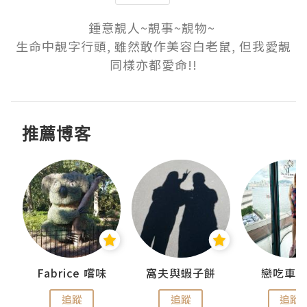
鍾意靚人~靚事~靚物~ 

生命中靚字行頭, 雖然敢作美容白老鼠, 但我愛靚
同樣亦都愛命!!
推薦博客
Fabrice 嚐味
窩夫與蝦子餅
戀吃車
追蹤
追蹤
追蹤