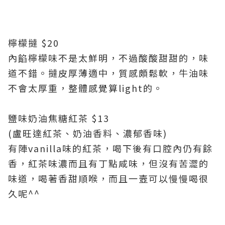
檸檬撻 $20
內餡檸檬味不是太鮮明，不過酸酸
甜甜的，味
道不錯。撻皮厚薄適中，質感頗鬆軟，
牛油味
不會太厚重，整體感覺算light的。
鹽味奶油
焦糖紅茶 $13
(盧旺達紅茶、奶油香料、濃郁香味)
有陣vanilla味的紅茶，喝下後有口腔內仍有餘
香，紅茶味濃而且有丁點咸味，但沒有苦
澀的
味道，喝著香甜順喉，而且
一壼可以慢慢喝很
久呢^^