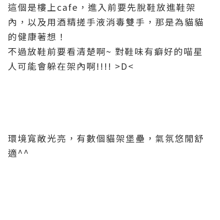
這個是樓上cafe，進入前要先脫鞋放進鞋架
內，以及用酒精搓手液消毒雙手，那是為貓貓
的健康著想！
不過放鞋前要看清楚啊~ 對鞋味有癖好的喵星
人可能會躲在架內啊!!!! >D<
環境寬敞光亮，有數個貓架堡壘，氣氛悠閒舒
適^^