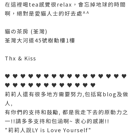
在這裡喝tea感覺很relax，會忘掉地球的時間
啊，絕對是愛貓人士的好去處^^
貓の茶房 (荃灣)
荃灣大河道45號樹勳樓1樓
Thx & Kiss
♥ ♥ ♥ ♥ ♥ ♥ ♥ ♥ ♥ ♥ ♥ ♥ ♥ ♥ ♥ ♥
♥ ♥ ♥ ♥ ♥ ♥ ♥ ♥ ♥ ♥ ♥ ♥
莉莉人還有很多地方需要努力,包括寫blog及做
人,
有你們的支持和鼓勵, 都是我走下去的原動力之
一!!請多多支持和包涵啊~ 衷心的感謝!!
"莉莉人說LY is Love Yourself"