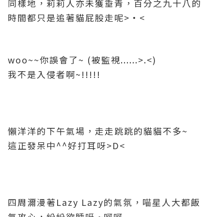
同樣地，莉莉人亦未獲垂青，百分之九十八的
時間都只是追著貓屁股走呢>•<
woo~~你誤會了~ (被監視......>.<)
我不是入侵者啊~!!!!!
懶洋洋的下午氣場，走走跳跳
的貓貓不多~
這正
發呆中^^好打耳呀>D<
四周濔漫著Lazy Lazy的氣氛，喵星人大都飯
氣攻心，紛紛欲睡呀 ~呵呵