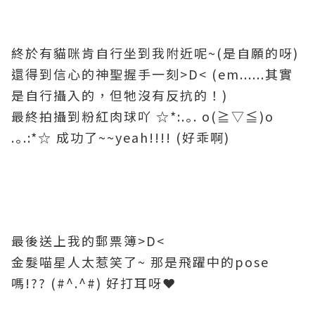
終於有貓咪肯自行坐到我附近呢~(是自願的呀)
還得到信心的神聖握手一刻>D< (em......其實
是自行攝入的，但牠沒有反抗的！)
最終拍攝到粉紅肉球吖 ☆*:.｡. o(≧▽≦)o
.｡.:*☆ 成功了~~yeah!!!! (好乖啊)
最後送上我的郵票簿>D<
金髮喵星人太惹笑了~ 那是飛躍中的pose
嗎!?? (#^.^#) 好打耳呀❤