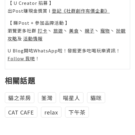
【 U Creator 招募 】
出Post賺現金獎賞 l
登記《社群創作有價企劃》
【 睇Post + 參加品牌活動 】
瀏覽更多社群
打卡
丶
旅遊
丶
美食
丶
親子
丶
寵物
丶
扮靚
攻略
及
活動情報
U Blog開咗WhatsApp啦！發掘更多吃喝玩樂資訊！
Follow 我哋
！
相關話題
貓之茶房
荃灣
喵星人
貓咪
CAT CAFE
relax
下午茶