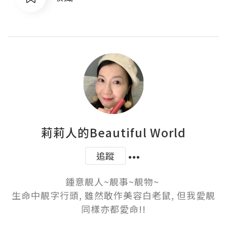
莉莉人的Beautiful World
追蹤
鍾意靚人~靚事~靚物~ 

生命中靚字行頭, 雖然敢作美容白老鼠, 但我愛靚
同樣亦都愛命!!