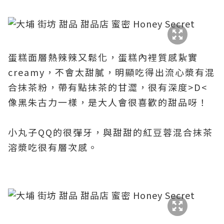
蛋糕面層熱辣辣又
鬆化，蛋糕內裡質感紥實
creamy，不會太甜膩，明顯吃得出流心漿有混
合抹茶粉，帶有點
抹茶
的甘澀，很有深度>D<
像黑朱古力一樣，是大人會很喜歡的甜品呀！
小丸子QQ的很彈牙，與甜甜的紅豆蓉混合抹茶
溶漿吃很有層次感。