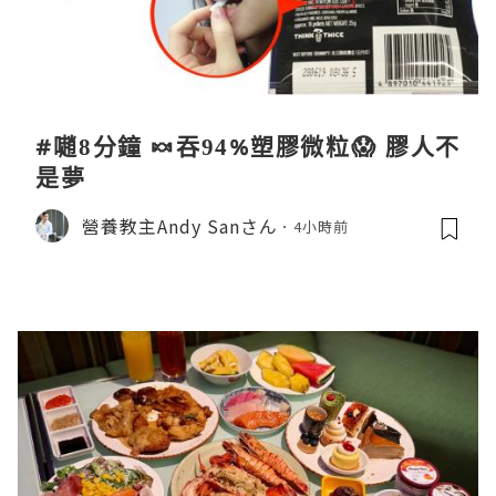
#𡁻8分鐘 🍬吞94%塑膠微粒😱 膠人不
是夢
營養教主Andy Sanさん
4小時前