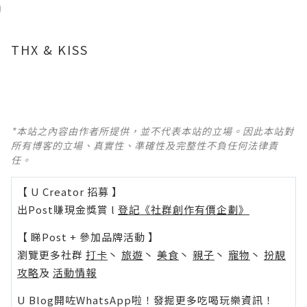
THX & KISS
*本站之內容由作者所提供，並不代表本站的立場。因此本站對
所有博客的立場、真實性、準確性及完整性不負任何法律責
任。
【 U Creator 招募 】
出Post賺現金獎賞 l
登記《社群創作有價企劃》
【 睇Post + 參加品牌活動 】
瀏覽更多社群
打卡
丶
旅遊
丶
美食
丶
親子
丶
寵物
丶
扮靚
攻略
及
活動情報
U Blog開咗WhatsApp啦！發掘更多吃喝玩樂資訊！