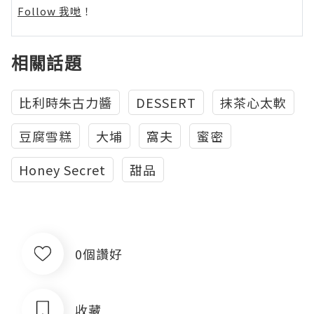
Follow 我哋
！
相關話題
比利時朱古力醬
DESSERT
抹茶心太軟
豆腐雪糕
大埔
窩夫
蜜密
Honey Secret
甜品
0個讚好
收藏