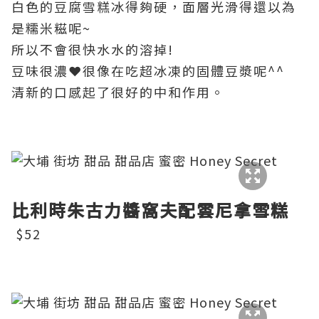
白色的
豆腐雪糕冰得夠硬，面層光滑得還以為
是糯米糍呢~
所以不會很快水水的溶掉!
豆味很濃❤很像在吃超冰凍的固體豆漿呢^^
清新的口感起了很好的中和作用。
比利時朱古力醬窩夫配雲尼拿雪糕
$52