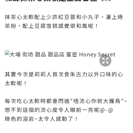
抹茶心太軟配上少許紅豆蓉和小丸子，灑上綠
茶粉，配上豆腐雪糕
感覺很和風呢！
其實今次是莉莉人首次食朱古力以外口味的心
太軟呢！
每次吃心太軟時都會閃過"唔流心你就大鑊鳥"~
想不到這個的流心度令人眼前一亮呢@-@
綠色的溶岩~太令人感動了！