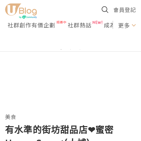
D< 最近就和同事剛巧路過，新試了剛在大埔開業的蜜
會員登記
密 Honey S"/>
D< 最近就和同事剛巧路過，新試了剛
在大埔開業的蜜密 Honey S"/>
社群創作有價企劃
社群熱話
成為U Creato
更多
美食
有水準的街坊甜品店❤蜜密