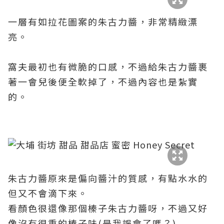
一層
有如拉花圖案的
朱古力
醬，非常精緻
漂
亮。
窩夫最初也有微脆的口感，不過給
朱古力醬
裹
著一會兒後便全軟掉了，不過內容也是紮實
的。
朱古力醬原來是偏向醬汁的質感，有點水水的
但又不會滴下來。
看顏色很還像那個榛子朱古力
醬呀，不過又好
像沒有很重的榛子味(是我誤會了嗎？)