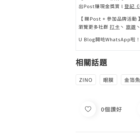
出Post賺現金獎賞 l
登記《
【 睇Post + 參加品牌活動 
瀏覽更多社群
打卡
丶
旅遊
U Blog開咗WhatsAp
相關話題
ZINO
眼膜
金箔
0個讚好