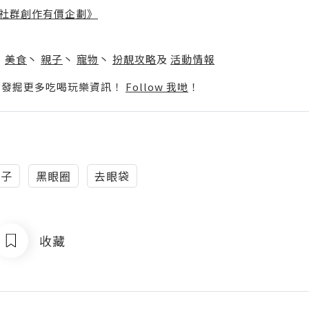
社群創作有價企劃》
】
丶
美食
丶
親子
丶
寵物
丶
扮靚攻略
及
活動情報
p啦！發掘更多吃喝玩樂資訊！
Follow 我哋
！
魚子
黑眼圈
去眼袋
收藏