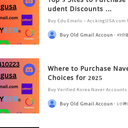
udent Discounts ...
Buy Edu Emails – AcckingUSA.com V
or Exclusive Benefits 💫💫💫💥📡🌐 
knock us! 🌐📡💫💫💫💥 🌍🪄📩💫💥🕒
Buy Old Gmail Accoun
49分
sa 🌍🪄📩💫💥🕒🛍️💠 WhatsApp: +1 (
Where to Purchase Nave
Choices for 2025
Buy Verified Korea Naver Accounts
nts to access Korea’s leading digi
age search, shopping, payments, a
Buy Old Gmail Accoun
1小時
trusted account. accking