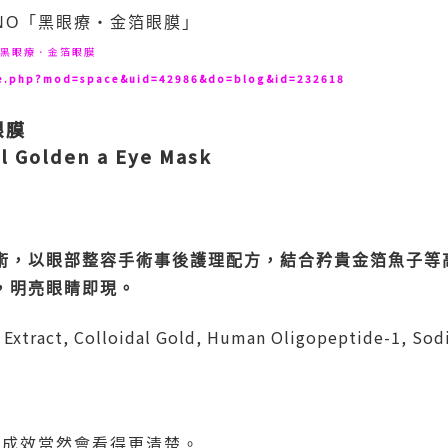
INO「黑眼療‧金箔眼膜」
™ 黑眼療．金箔眼膜
me.php?mod=space&uid=42986&do=blog&id=232618
眼膜
l Golden a Eye Mask
術，以眼部整容手術事後護理配方，結合矜貴金箔魚子等
，明亮眼睛即現。
r Extract, Colloidal Gold, Human Oligopeptide-1, S
，成效當然會看得更清楚。