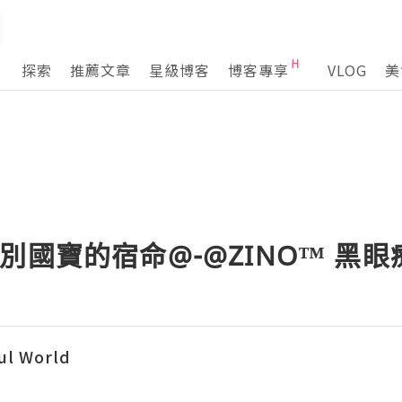
探索
推薦文章
星級博客
博客專享
VLOG
美
別國寶的宿命@-@ZINO™ 黑
l World