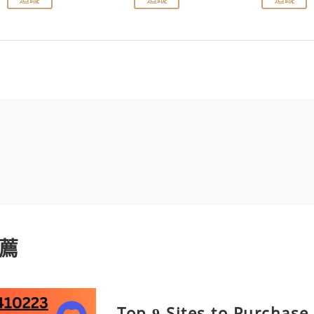
薦
Top 9 Sites to Purchase