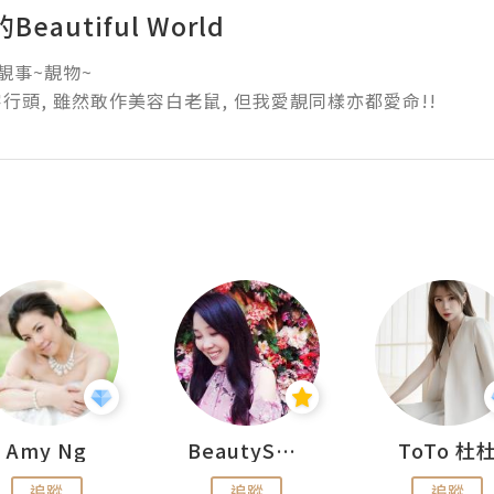
eautiful World
事~靚物~ 

行頭, 雖然敢作美容白老鼠, 但我愛靚同樣亦都愛命!!
Amy Ng
BeautySearch
ToTo 杜
追蹤
追蹤
追蹤