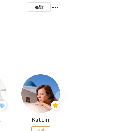
追蹤
杜
KatLin
Missmiki 米奇小姐
追蹤
追蹤