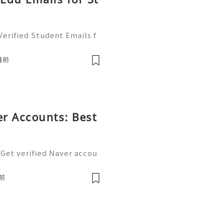
erified Student Emails f
For more information, just
🛍️💠 Telegram: @acckingu
鐘前
572) 2410223 🌍
r Accounts: Best
 Get verified Naver accou
tal ecosystem. Easily man
nd blogging with a single
前