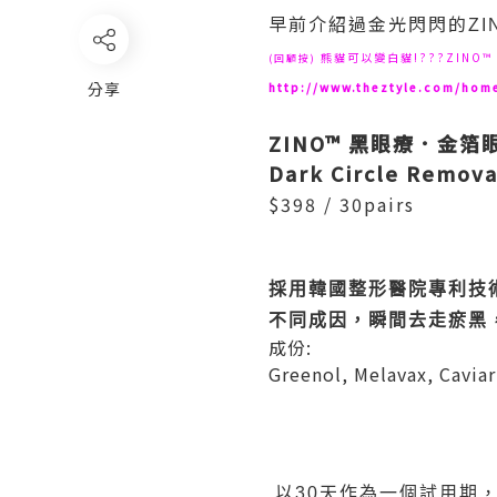
早前介紹過金光閃閃的
Z
熊貓可以變白貓!???ZINO
(回顧按)
分享
http://www.theztyle.com/ho
ZINO™ 黑眼療．金箔
Dark Circle Remova
$398 / 30pairs
採用韓國整形醫院專利技
不同成因，瞬間去走瘀黑
成份:
Greenol, Melavax, Cavia
以30天作為一個試用期