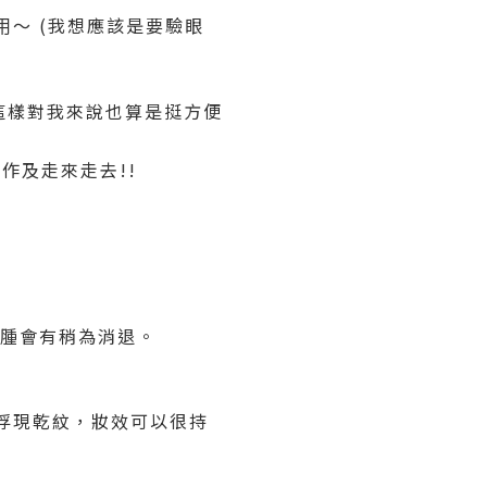
(我想應該是要驗眼
用～
這樣對我來說也算是挺方便
作及走來走去!!
浮腫會有稍為消退。
浮現乾紋，妝效可以很持