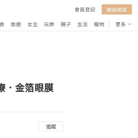
會員登記
開始撰寫
食
旅遊
女生
玩樂
親子
生活
寵物
行山
更多
打卡
眼療．金箔眼膜
追蹤