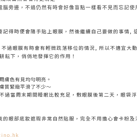
電腦旁邊，不過仍然有時會好像盲點一樣看不見而忘記使
要記得時便會隨手貼上眼膜，然後繼續自己要做的事情, 
 不過眼膜有時會有輕微跣落移位的情況, 所以不適宜大動
默耕耘下，俏俏地發揮它的作用！
周膚色有見均勻明亮。
，膚質緊緻平滑了不少～
，不過當周末期間睡眠比較充足，敷眼膜後第二天，眼袋
我的眼部底妝遮瑕非常自然貼服，完全不用擔心會卡粉及
zino.hk