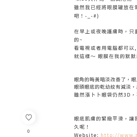
雖然我已經將眼膜罐放在
吧！-_-#)
在早上或夜晚護膚時，只
的~
看電視或者用電腦都可以,
就這樣～ 眼膜在我的默
眼角的晦黃暗淡改善了，眼
眼頭眼底的乾幼紋有減淡
雖然漲卜卜眼袋仍然3D
眼底肌膚的緊緻平滑，讓
久呢！
0
Website:
http://www.