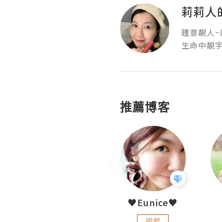
莉莉人的B
鍾意靚人~靚
生命中靚字
推薦博客
LoveCath 夏沫
♥Eunice♥
追蹤
追蹤