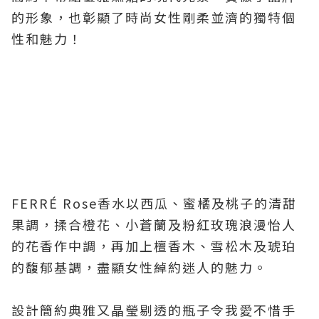
的形象，也彰顯了時尚女性
剛柔並濟的獨特個
性和
魅力！
FERRÉ Rose香水以西瓜、蜜橘及桃子的清甜
果調，揉合橙花、小蒼蘭及粉紅玫瑰浪漫怡人
的花香作中調，再加上檀香木、雪松木及琥珀
的馥郁基調，盡顯女性綽約迷人的魅力。
設計簡約典雅又晶瑩剔透的瓶子令我愛不惜手