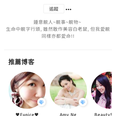
追蹤
鍾意靚人~靚事~靚物~ 

生命中靚字行頭, 雖然敢作美容白老鼠, 但我愛靚
同樣亦都愛命!!
推薦博客
h 夏沫
♥Eunice♥
Amy Ng