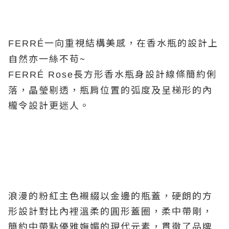
一向重視結構美感，在香水瓶的設計上
FERRÉ
自然亦一絲不苟~
長方形香水瓶身設計線條簡約俐
FERRÉ Rose
落，晶瑩剔透，
瓶肩位置的弧度及呈梯形的內
櫳令設計更迷人。
浪漫的粉紅主色
襯綴以金邊的瓶蓋，
硬朗的
方
形設計
對比內裡溫柔的圓形蓋圈，
柔中帶剛，
簡約中帶點優雅嫵媚的現代元素，貫徹了品牌