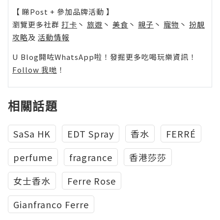
【 睇Post + 參加品牌活動 】
瀏覽更多社群
打卡
丶
旅遊
丶
美食
丶
親子
丶
寵物
丶
扮靚
攻略
及
活動情報
U Blog開咗WhatsApp啦！發掘更多吃喝玩樂資訊！
Follow 我哋
！
相關話題
SaSa HK
EDT Spray
香水
FERRÉ
perfume
fragrance
香港莎莎
女士香水
Ferre Rose
Gianfranco Ferre