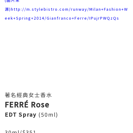
(圖片來
源)
http://m.stylebistro.com/runway/Milan+Fashion+W
eek+Spring+2014/Gianfranco+Ferre/IPujrPWQzQs
著名經典女士香水
FERRÉ Rose
EDT Spray
(50ml)
30ml/$351