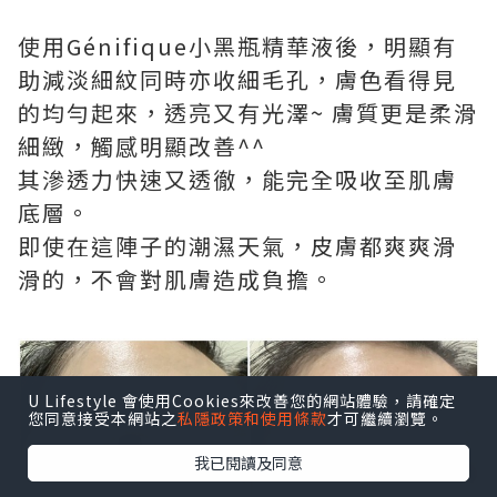
使用Génifique小黑瓶精華液後，明顯有
助減淡細紋同時亦收細毛孔，膚色看得見
的均勻起來，透亮又有光澤~ 膚質更是柔滑
細緻，觸感明顯改善^^
其滲透力快速又透徹，能完全吸收至肌膚
底層。
即使在這陣子的潮濕天氣，皮膚都爽爽滑
滑的，不會對肌膚造成負擔。
U Lifestyle 會使用Cookies來改善您的網站體驗，請確定
您同意接受本網站之
私隱政策和使用條款
才可繼續瀏覽。
我已閱讀及同意