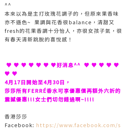
^^
本來以為是主打玫瑰花調子的，但原來果香味
亦不遜色~ 果調與花香很balance，清甜又
fresh的花果香調十分怡人，亦很女孩子氣，很
有春天清新跳脫的喜悅感！
♥ ♥ ♥ ♥ ♥ ♥ ♥好消息^^ ♥ ♥ ♥ ♥ ♥
♥ ♥
4
月
17
日開始至
4
月
30
日，
莎莎所有
FERRÉ
香水可享優惠價再額外六折的
震撼優惠!!!女士們切勿錯過啊~!!!!
香港莎莎
Facebook:
https://www.facebook.com/s