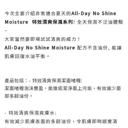
今次主要介紹非常適合夏天的
All-Day No Shine
Moisture
特效清爽保濕系列
!
全天保濕不泛油體驗
~
大家當然要即場試試清爽的威力！
All-Day No Shine Moisture
配方不含油份, 能讓
肌膚回復水油平衡。
產品包括：
- 特效清爽保濕潔面啫喱:
潔面啫喱泡沫豐盈，能徹底潔淨面上污垢，有效減少面
部多餘油份。
- 特效清爽保濕爽膚水:
有效減少肌膚表面的多餘油份，令肌膚即時感覺清