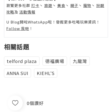
瀏覽更多社群
打卡
丶
旅遊
丶
美食
丶
親子
丶
寵物
丶
扮靚
攻略
及
活動情報
U Blog開咗WhatsApp啦！發掘更多吃喝玩樂資訊！
Follow 我哋
！
相關話題
telford plaza
德福廣場
九龍灣
ANNA SUI
KIEHL'S
0個讚好