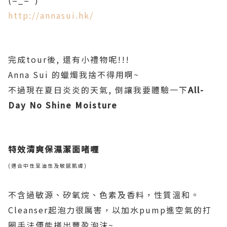
(=_=")
http://annasui.hk/
完成tour後, 還有小禮物呢!!!
Anna Sui 的蠟燭我捨不得用啊~
不過現在夏日炎炎的天氣, 倒讓我要體驗一下
All-
Day No Shine Moisture
特效清爽保濕潔面啫喱
(適合中性至油性及敏感肌膚)
不含過敏源、矽氧烷、色素及香料，性質溫和。
Cleanser起泡力很厲害，以加水pump進空氣的打
圈手法便能搓出豐盈泡沫~