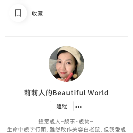
收藏
莉莉人的Beautiful World
追蹤
鍾意靚人~靚事~靚物~ 

生命中靚字行頭, 雖然敢作美容白老鼠, 但我愛靚