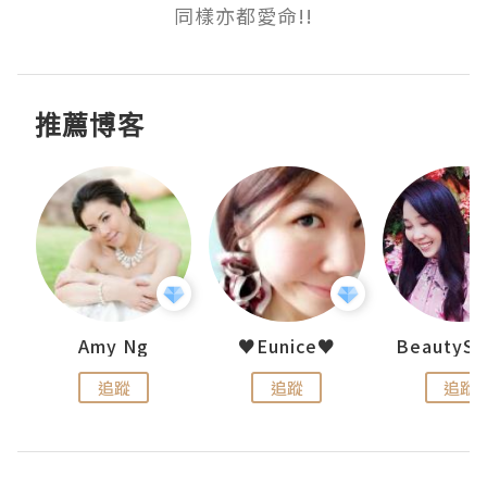
同樣亦都愛命!!
推薦博客
h 夏沫
Amy Ng
♥Eunice♥
追蹤
追蹤
追蹤