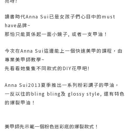
亮呀!
讀書時代Anna Sui已是女孩子們心目中的must
have品牌~
那怕只能買係起一面小鏡子, 或者一支甲油！
今次在
Anna Sui這邊能上一個
快速
美甲的課程，由
專業美甲師教學~
先看看她隻隻不同款式的DIY花甲吧!
Anna Sui
2013夏季推出一系列粉彩調子的甲油，
一反以往的bling bling及 glossy style, 還有特色
的爆裂甲油！
美甲師先示範一個粉色迷彩底的
爆裂款式！