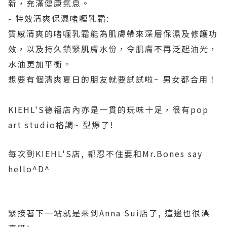
新，充滿健康氣息。
- 特效清爽保濕啫喱乳霜:
質感清爽的啫喱乳霜能為肌膚帶來深層保濕及修護功
效，以及持久鎖緊肌膚水份，令肌膚不再泛起油光，
水油更加平衡。
想要有個清爽夏日的朋友就要試試啦~ 男女都合用！
KIEHL'S德福店內亦是一貫的玩味十足，很有pop
art studio格調~ 型爆了!
每次到KIEHL'S店, 都忍不住要和Mr.Bones say
hello^D^
緊接著下一站就是來到Anna Sui店了, 這邊也很漂