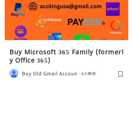
Buy Microsoft 365 Family (formerl
y Office 365)
Buy Old Gmail Accoun
6小時前