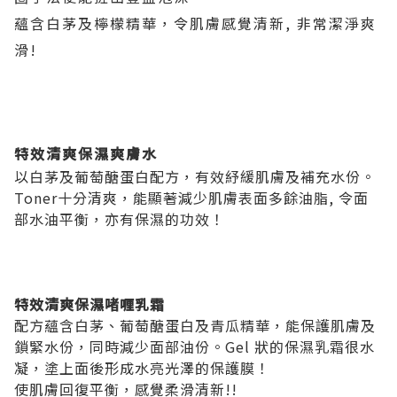
蘊含白茅及檸檬精華，令肌膚感覺清新, 非常潔淨爽
滑!
特效清爽保濕爽膚水
以白茅及葡萄醣蛋白配方，有效紓緩肌膚及補充水份。
Toner十分清爽，能顯著減少肌膚表面多餘油脂, 令面
部水油平衡，亦有保濕的功效！
特效清爽保濕啫喱乳霜
配方蘊含白茅、葡萄醣蛋白及青瓜精華，能保護肌膚及
鎖緊水份，同時減少面部油份。
Gel 狀的保濕乳霜很水
凝，塗上面後形成水亮光澤的保護膜！
使肌膚回復平衡，感覺柔滑清新!!