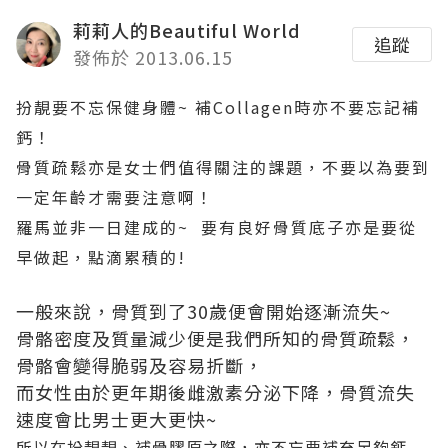
莉莉人的Beautiful World
追蹤
發佈於 2013.06.15
扮靚要不忘保健身體~ 補Collagen時亦不要忘記補
鈣！
骨質疏鬆亦是女士們值得關注的課題，不要以為要到
一定年齡才需要注意啊！
羅馬並非一日建成的~ 要有良好骨質底子亦是要從
早做起，點滴累積的!
一般來說，骨質到了30歲便會開始逐漸流失~
骨骼密度及質量減少便是我們所知的骨質疏鬆，
骨骼會變得脆弱及容易折斷，
而女性由於更年期後雌激素分泌下降，骨質流失
速度會比男士更大更快~
所以在扮靚靚、補骨膠原之際，亦不忘要補充足夠鈣