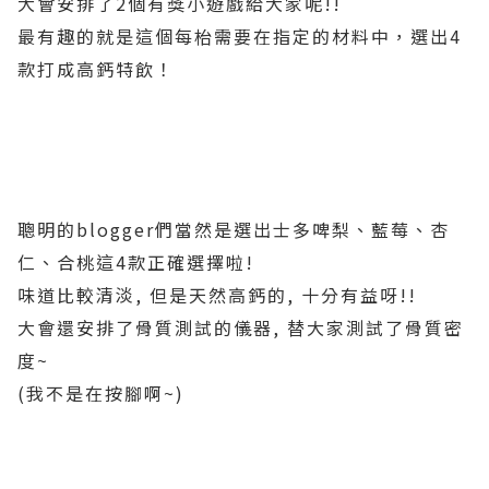
大會安排了2個有獎小遊戲給大家呢!!
最有趣的就是這個每枱需要在指定的材料中，選出4
款打成高鈣特飲！
聰明的blogger們當然是選出士多啤梨、藍莓、杏
仁、合桃這4款正確選擇啦!
味道比較清淡, 但是天然高鈣的, 十分有益呀!!
大會還安排了骨質測試的儀器, 替大家測試了骨質密
度~
(我不是在按腳啊~)