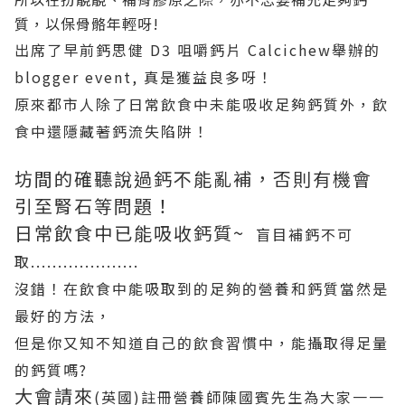
質，以保骨骼年輕呀!
出席了早前鈣思健 D3 咀嚼鈣片 Calcichew舉辦的
blogger event, 真是獲益良多呀！
原來都市人除了日常飲食中未能吸收足夠鈣質外，飲
食中還隱藏著鈣流失陷阱！
坊間的確聽說過鈣不能亂補，否則有機會
引至腎石等問題！
日常飲食中已能吸收鈣質~
盲目補鈣不可
取....................
沒錯！在飲食中能吸取到的足夠的營養和鈣質當然是
最好的方法，
但是你又知不知道自己的飲食習慣中，能攝取得足量
的鈣質嗎?
大會請來
(英國)註冊營養師
陳國賓先生為大家一一