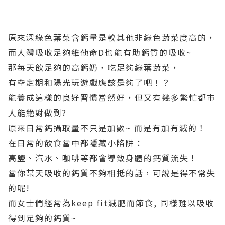
原來深綠色葉菜含鈣量是較其他非綠色蔬菜度高的，
而人體吸收足夠維他命D也能有助鈣質的吸收~
那每天飲足夠的高鈣奶，吃足夠綠葉蔬菜，
有空定期和陽光玩遊戲應該是夠了吧！？
能養成這樣的良好習慣當然好，但又有幾多繁忙都市
人能絶對做到?
原來日常鈣攝取量不只是加數~ 而是有加有減的！
在日常的飲食當中都隱藏小陷阱：
高鹽、汽水、咖啡等都會導致身體的鈣質流失！
當你某天吸收的鈣質不夠相抵的話，可說是得不常失
的呢!
而女士們經常為keep fit減肥而節食, 同樣難以吸收
得到足夠的鈣質~