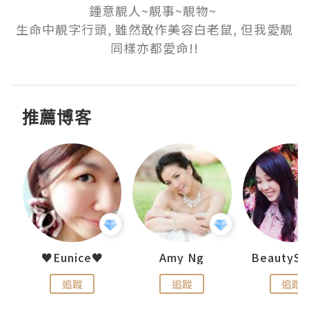
鍾意靚人~靚事~靚物~ 

生命中靚字行頭, 雖然敢作美容白老鼠, 但我愛靚
同樣亦都愛命!!
推薦博客
h 夏沫
♥Eunice♥
Amy Ng
追蹤
追蹤
追蹤