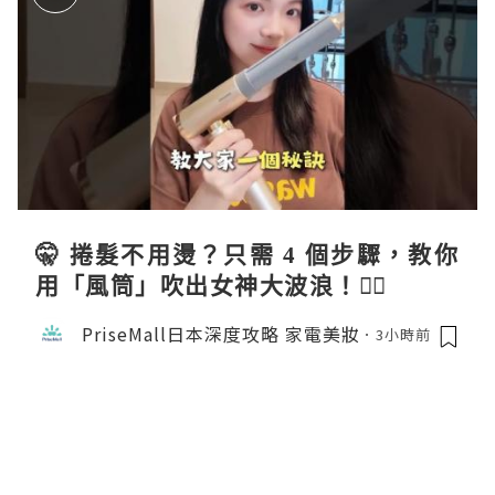
🤫 捲髮不用燙？只需 4 個步驟，教你
用「風筒」吹出女神大波浪！💇‍♀️
PriseMall日本深度攻略 家電美妝
3小時前