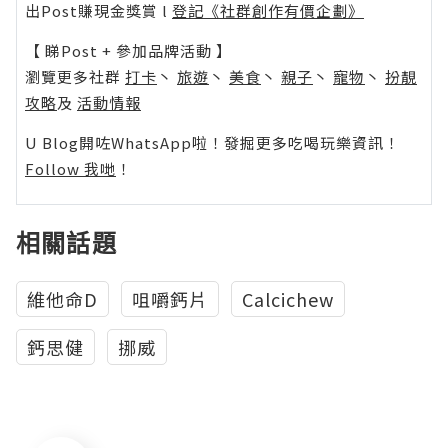
出Post賺現金獎賞 l
登記《社群創作有價企劃》
【 睇Post + 參加品牌活動 】
瀏覽更多社群
打卡
丶
旅遊
丶
美食
丶
親子
丶
寵物
丶
扮靚
攻略
及
活動情報
U Blog開咗WhatsApp啦！發掘更多吃喝玩樂資訊！
Follow 我哋
！
相關話題
維他命D
咀嚼鈣片
Calcichew
鈣思健
挪威