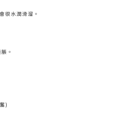
會很水潤滑溜。
腫脹。
奮)