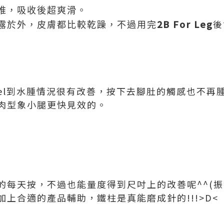
推，吸收後超爽滑。
2B For Leg
後
露於外，皮膚都比較乾躁，不過用完
eel到水腫情況很有改善，按下去腳肚的觸感也不再
肉型象小腿更快見效的。
的每天按，不過也能量度得到尺吋上的改善呢^^(振
上合適的產品輔助，鐵柱是真能磨成針的!!!>D<