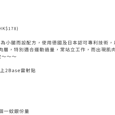
 HK$178)
專為小腿而設配方，使用德國及日本認可專利技術，
肉層，特別適合運動過量，常站立工作，而出現肌
效～～
～
上
2Base
雷射
貼
個一蚊銀份量