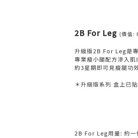
2B For Leg
(
價值
:
升級版
2B
For Leg
是
專業瘦小腿配方滲入肌
約
3
星期即可見瘦腿功
＊升級版系列
盒上已貼
2B For Leg
用量
:
約一