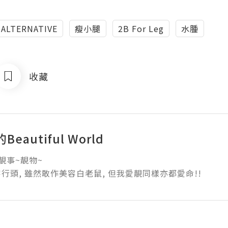
 ALTERNATIVE
瘦小腿
2B For Leg
水腫
收藏
eautiful World
事~靚物~ 

行頭, 雖然敢作美容白老鼠, 但我愛靚同樣亦都愛命!!