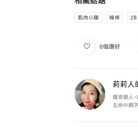
相關話題
肌肉小腿
線條
2B
0個讚好
莉莉人的B
鍾意靚人~靚
生命中靚字