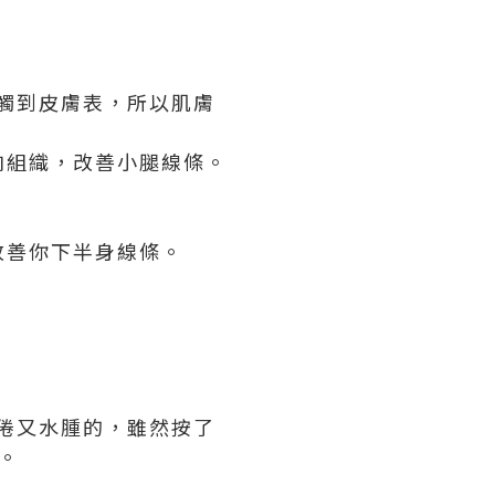
觸到皮膚表，
所以肌膚
肉組織，改善小腿線條。
改善你下半身線條。
疲倦又水腫的，雖然按了
。