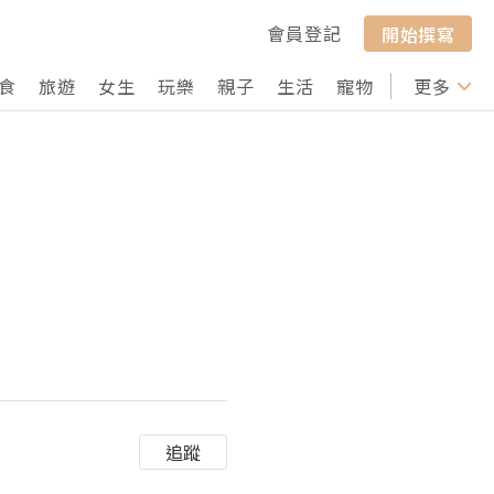
會員登記
開始撰寫
食
旅遊
女生
玩樂
親子
生活
寵物
行山
更多
打卡
追蹤