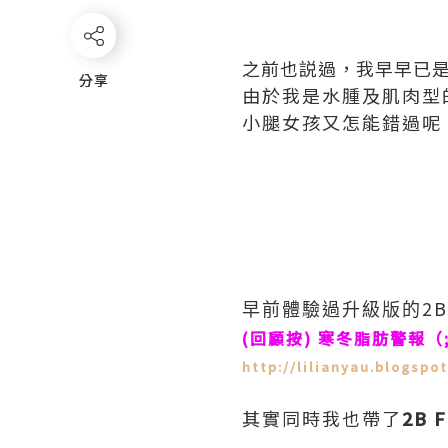
之前也説過，我早早已
分享
分享
由於我是水腫及肌肉型
小腿女孩又怎能錯過呢
2B
早前體驗過升級版的
(回顧按)
寒冬脂肪警報（;￣
http://lilianyau.blogsp
其實同時我也帶了
2B F