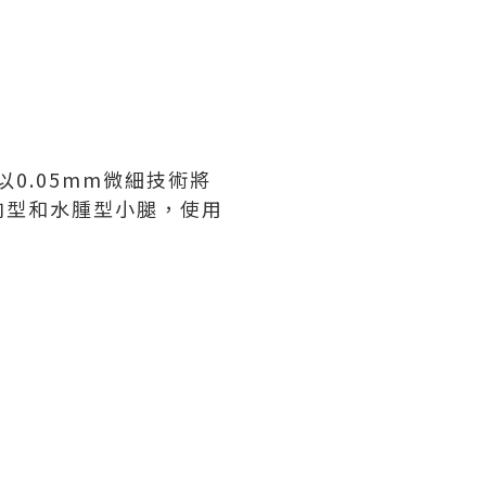
以
0.05mm
微細技術將
肉型和水腫型小腿，使用