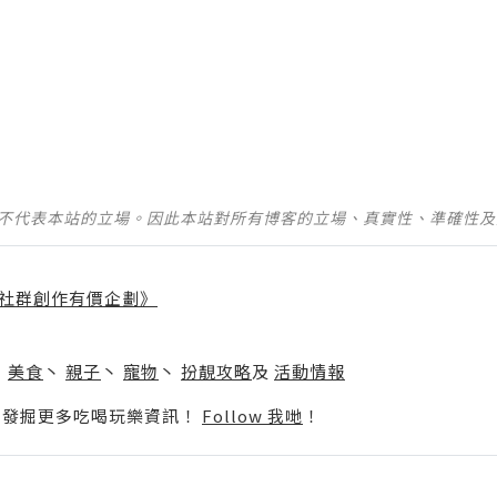
並不代表本站的立場。因此本站對所有博客的立場、真實性、準確性
社群創作有價企劃》
】
丶
美食
丶
親子
丶
寵物
丶
扮靚攻略
及
活動情報
p啦！發掘更多吃喝玩樂資訊！
Follow 我哋
！