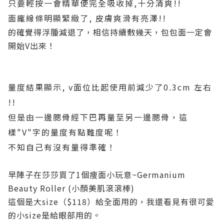
只要輕按一會精華便完全吸收掉,十分清爽!!
面龐線條明顯緊緻了, 皮膚爽滑有亮澤!!
的確覺得浮腫減退了，相信持續敷幾天，包包面一定會
開始V出來！
量度結果顯示, v面位比起使用前減少了0.3cm 左右
!!
但是由一邊腮骨經下巴再量至另一邊腮骨，這
樣"V"字的量度有點難度呢！
不知自己有沒有量得準確！
早陣子在莎莎買了1個痩面小玩意~Germanium
Beauty Roller (小顏美肌滾滾棒)
這個是大size（$118）給全面用的，我還看見有很可愛
的小size是給眼部用的。