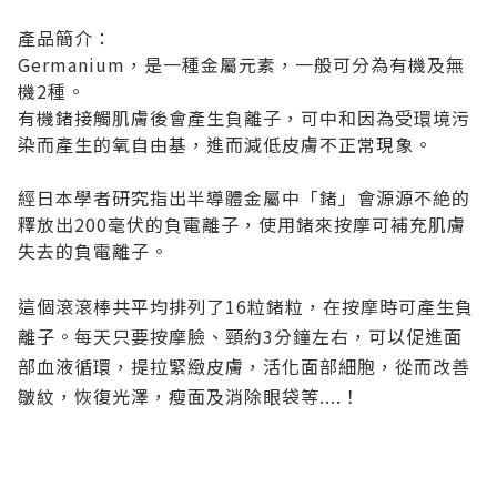
產品簡介：
Germanium，是一種金屬元素，一般可分為有機及無
機2種。
有機鍺接觸肌膚後會產生負離子，可中和因為受環境污
染而產生的氧自由基，進而減低皮膚不正常現象。
經日本學者研究指出半導體金屬中「鍺」會源源不絶的
釋放出200毫伏的負電離子，使用鍺來按摩可補充肌膚
失去的負電離子。
這個滾滾棒共平均排列了16粒鍺粒，在按摩時可產生負
離子。每天只要按摩臉、頸約3分鐘左右，可以促進面
部血液循環，提拉緊緻皮膚，活化面部細胞，從而改善
皺紋，恢復光澤，瘦面及消除眼袋等....！