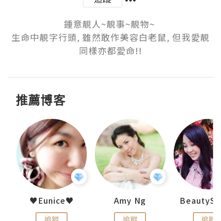
鍾意靚人~靚事~靚物~ 

生命中靚字行頭, 雖然敢作美容白老鼠, 但我愛靚
同樣亦都愛命!!
推薦博客
h 夏沫
♥Eunice♥
Amy Ng
追蹤
追蹤
追蹤