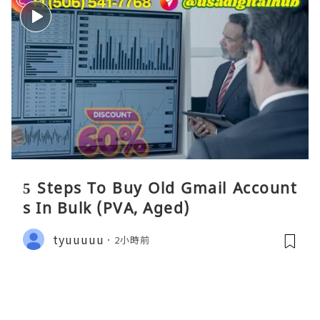
5 Steps To Buy Old Gmail Account
s In Bulk (PVA, Aged)
tyuuuuu
2小時前