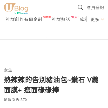
會員登記
社群創作有價企劃
社群熱話
成為U Creato
更多
女生
熱辣辣的告別豬油包~鑽石 V纖
面膜+ 瘦面碌碌捧
瀏覽次數:870