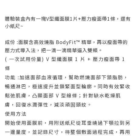
體驗裝盒內有一塊V型纖面膜1片+壓力瘦面帶1條，還有
小紙尺~
成份 :面膜含高效燒脂 BodyFit™ 精華，再以瘦面帶的
壓力式導入法，把一滴一滴精華逼入雙頰。
( 一次試用份量) V 型纖面膜 1 片 + 壓力瘦面帶 1
條
功能 :加速面部血液循環，幫助燃燒面部下頷脂肪，
暢通淋巴，極速提升並鎖緊面型輪廓。同時有效緊收
鬆弛肌膚，凸顯面部 V 型線條；針對缺水乾燥肌
膚，回復水潤彈性，減淡頑固頸紋。
使用方法
開始使用面膜前，用附送紙尺從耳垂繞過下顎拉到另
一邊量度，並記錄尺寸，待整個敷面過程完成，再用