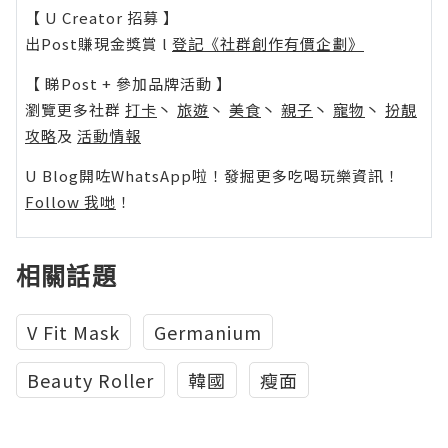
【 U Creator 招募 】
出Post賺現金獎賞 l
登記《社群創作有價企劃》
【 睇Post + 參加品牌活動 】
瀏覽更多社群
打卡
丶
旅遊
丶
美食
丶
親子
丶
寵物
丶
扮靚
攻略
及
活動情報
U Blog開咗WhatsApp啦！發掘更多吃喝玩樂資訊！
Follow 我哋
！
相關話題
V Fit Mask
Germanium
Beauty Roller
韓國
瘦面