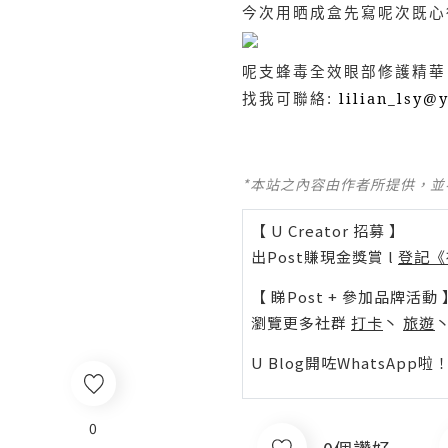
今次用晒成盒先寫呢次既心
呢支蜂毒全效眼部修護精華
找我可聯絡:
lilian_lsy@
*本站之內容由作者所提供，
【 U Creator 招募 】
出Post賺現金獎賞 l
登記《
【 睇Post + 參加品牌活動 
瀏覽更多社群
打卡
丶
旅遊
U Blog開咗WhatsAp
0
0個讚好