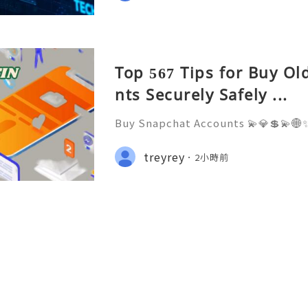
Top 567 Tips for Buy O
nts Securely Safely ...
Buy Snapchat Accounts 💫💎💲💫🌐✨
stomer Support 💫💎💲💫🌐✨💎What
💫💎💲💫🌐✨💎Telegram: @usadigita
treyrey
2小時前
d: usadigitalhub 💫💎💲💫🌐✨💎Ema
l