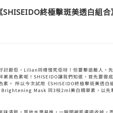
SHISEIDO終極擊斑美透白組
討厭佢，Lilian同樣憎死佢呀！但要擊退敵人，
累黑色素呢！SHISEIDO讓我們知道，首先要徹
素。 所以今次試用《SHISEIDO終極擊斑美透
ower Brightening Mask 同3枝2ml美白精華
氣味清新，質地水潤易推，一瞬間被肌膚吸收掉，