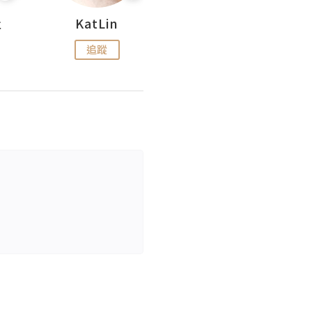
杜
KatLin
Missmiki 米奇小姐
追蹤
追蹤