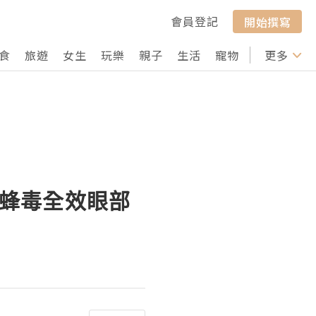
會員登記
開始撰寫
食
旅遊
女生
玩樂
親子
生活
寵物
行山
更多
打卡
e蜂毒全效眼部