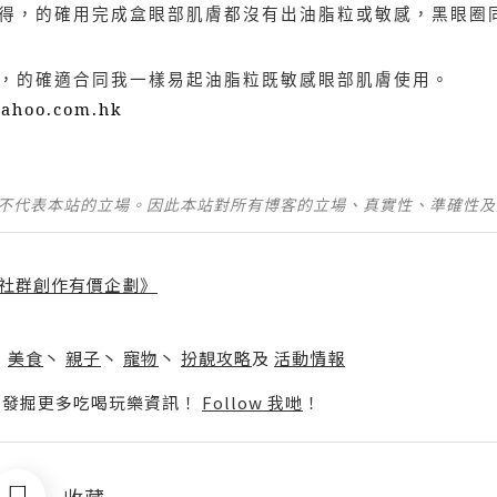
得，的確用完成盒眼部肌膚都沒有出油脂粒或敏感，黑眼圈
，的確適合同我一樣易起油脂粒既敏感眼部肌膚使用。
yahoo.com.hk
並不代表本站的立場。因此本站對所有博客的立場、真實性、準確性
社群創作有價企劃》
】
丶
美食
丶
親子
丶
寵物
丶
扮靚攻略
及
活動情報
p啦！發掘更多吃喝玩樂資訊！
Follow 我哋
！
收藏