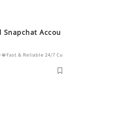
ld Snapchat Accou
💎Fast & Reliable 24/7 Cu
sApp :+1 (506) 541-7768
lhub 💫💎💲💫🌐✨💎Discor
il:usadigitalhubsell@gmai