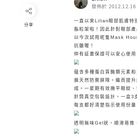
發佈於 2012.12.16
一直以來
眼部肌膚特
Lilian
分享
脂粒架啦！因此針對眼部產
以今次試用呢隻
Mask Hou
抗皺喔！
仲有証書保證可以安心使用
蘊含多種蛋白質酶類元素和
展天然防禦屏障。繼而提升
成。一星期有效撫平眼紋、
針筒真空包裝設計，一盒
3
每支都好清楚指示使用份量
透明無味
狀，順滑易推
Gel