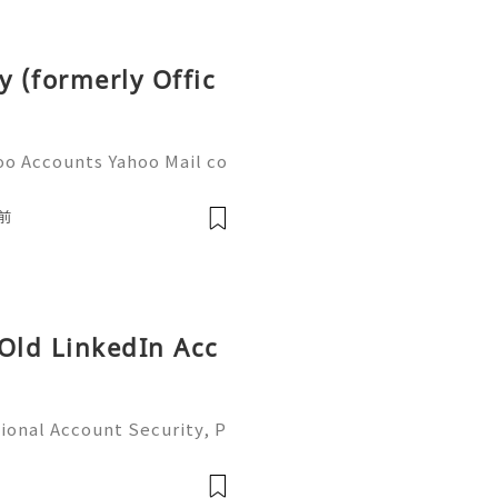
y (formerly Offic
oo Accounts Yahoo Mail co
people worldwide for pers
respondence, and online a
前
 Old LinkedIn Acc
ional Account Security, P
 Management (Complete Gu
iable 24/7 Customer Suppo
 541-7