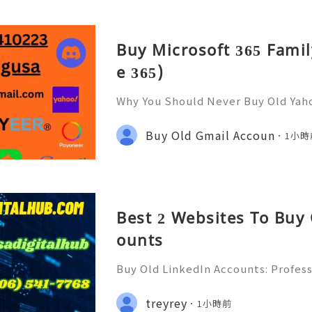
Buy Microsoft 365 Famil
e 365)
Why You Should Never Buy Old Yah
ntinues to be used by millions of 
onal communication, business cor
Buy Old Gmail Accoun
1小時
ccount recovery. Because of
Best 2 Websites To Buy
ounts
Buy Old LinkedIn Accounts: Profess
rivacy Protection & Responsible
ide 2026) 💫💎💲💫🌐✨💎Fast & Rel
treyrey
1小時前
rt 💫💎💲💫🌐✨💎WhatsApp :+1 (506)