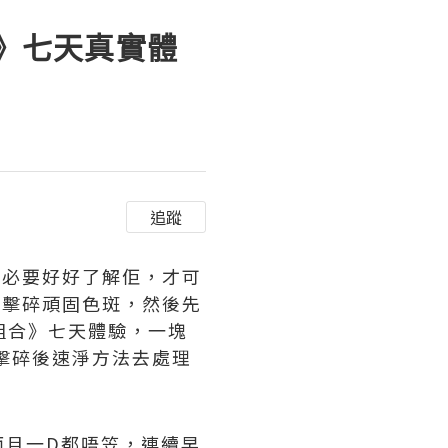
合》七天真實體
追蹤
先必要好好了解佢，才可
底擊碎頑固色斑，然後先
白組合》七天體驗，一塊
素，以先擊碎後速淨方法去處理
而且一D都唔笠，連續早