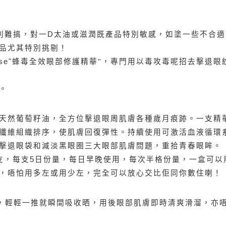
別難搞，對一
太油或滋潤既產品特別敏感，如塗一些不合適
D
品尤其特別挑剔！
蜂毒全效眼部修護精華"，專門用以毒攻毒呢招去擊退眼
se"
。
天然葡萄籽油，全方位擊退眼周肌膚各種歲月痕跡。一支精
纖維組織排序，使肌膚回復彈性。持續使用可激活血液循環
擊退眼袋和減淡黑眼圈三大眼部肌膚問題，重拾青春眼眸。
支，每支
日份量，每日早晚使用，每次半格份量，一盒可以
5
，唔怕用多左或用少左，完全可以放心交比佢同你數住喇！
，輕輕一推就瞬間吸收晒，用後眼部肌膚即時清爽滑溜，亦