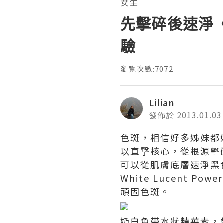
女生
先擊碎後速淨《
驗
瀏覽次數:7072
Lilian
發佈於 2013.01.03
色斑，相信好多姊妹都好
以直撃核心，從根源擊碎
可以從肌膚底層速淨黑色
White Lucent P
頑固色斑。
奶白色帶水狀精華素，