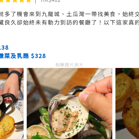
就多了機會來到九龍城、土瓜灣一帶找美食，始終
藏良久卻始終未有動力到訪的餐廳了！以下這家真
38
菜及乳酪 $328
點擊圖片放大