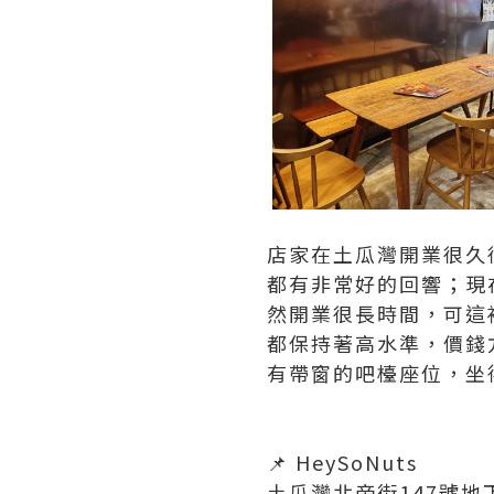
店家在土瓜灣開業很久
都有非常好的回響；現
然開業很長時間，可這
都保持著高水準，價錢
有帶窗的吧檯座位，坐
📌 HeySoNuts
土瓜灣北帝街147號地