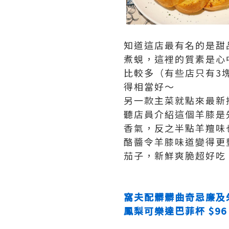
知道這店最有名的是甜
煮蜆，這裡的質素是心
比較多（有些店只有3
得相當好～
另一款主菜就點來最新
聽店員介紹這個羊膝是
香氣，反之半點羊羶味
酪醬令羊膝味道變得更
茄子，新鮮爽脆超好吃
窩夫配髒髒曲奇忌廉及朱古
鳳梨可樂達巴菲杯 $96