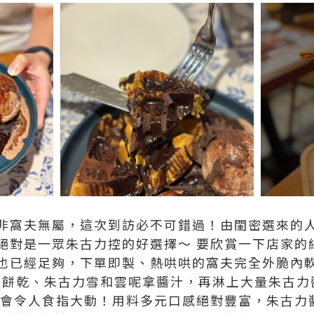
非窩夫無屬，這次到訪必不可錯過！由閨密選來的
絕對是一眾朱古力控的好選擇～ 要欣賞一下店家的細
也已經足夠，下單即製、熱哄哄的窩夫完全外脆內
eo餅乾、朱古力雪和雲呢拿醬汁，再淋上大量朱古
，完全會令人食指大動！用料多元口感絕對豐富，朱古