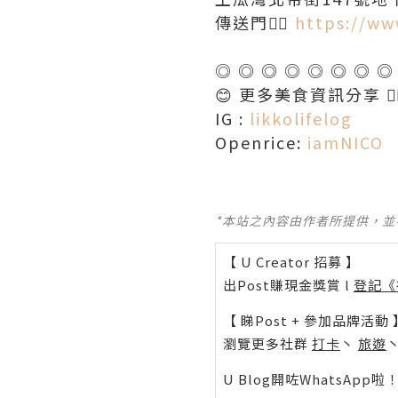
傳送門👉🏻
https://ww
◎ ◎ ◎ ◎ ◎ ◎ ◎ ◎
😊 更多美食資訊分享 👇
IG :
likkolifelog
Openrice:
iamNICO
*本站之內容由作者所提供，
【 U Creator 招募 】
出Post賺現金獎賞 l
登記《
【 睇Post + 參加品牌活動 
瀏覽更多社群
打卡
丶
旅遊
U Blog開咗WhatsAp