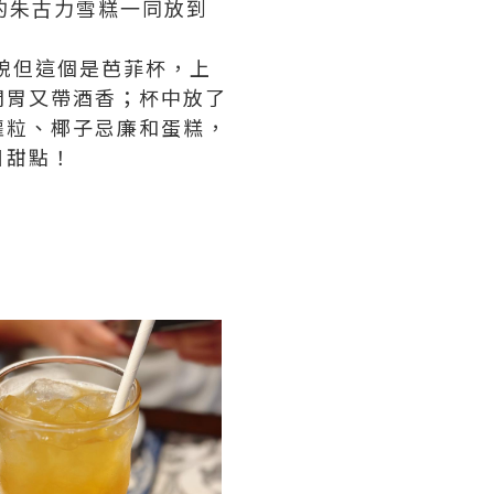
的朱古力雪糕一同放到
貌但這個是芭菲杯，上
開胃又帶酒香；杯中放了
蘿粒、椰子忌廉和蛋糕，
日甜點！