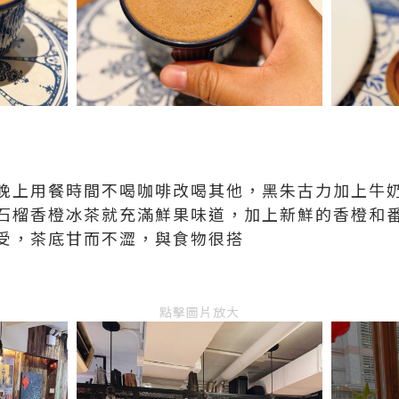
晚上用餐時間不喝咖啡改喝其他，黑朱古力加上牛
石榴香橙冰茶就充滿鮮果味道，加上新鮮的香橙和
受，茶底甘而不澀，與食物很搭
點擊圖片放大