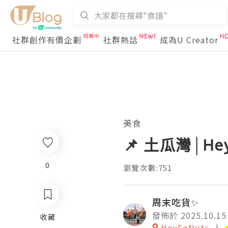
社群創作有價企劃
社群熱話
成為U Creator
美食
📌 土瓜灣│H
0
瀏覽次數:751
周末吃貨✨
發佈於 2025.10.15
收藏
HeySoNuts