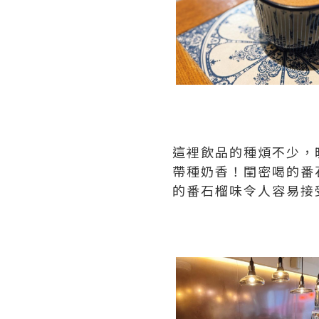
這裡飲品的種煩不少，
帶種奶香！閨密喝的番
的番石榴味令人容易接