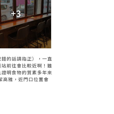
+3
說錯的話請指正），一直
臺站前往會比較近啊！雖
此證明食物的質素多年來
潔高雅，近門口位置會