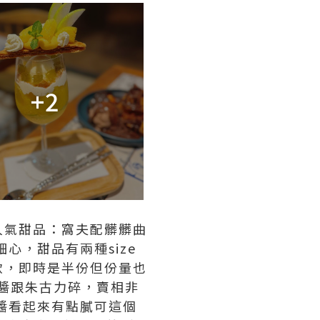
+2
人氣甜品：窩夫配髒髒曲
心，甜品有兩種size
軟，即時是半份但份量也
力醬跟朱古力碎，賣相非
力醬看起來有點膩可這個