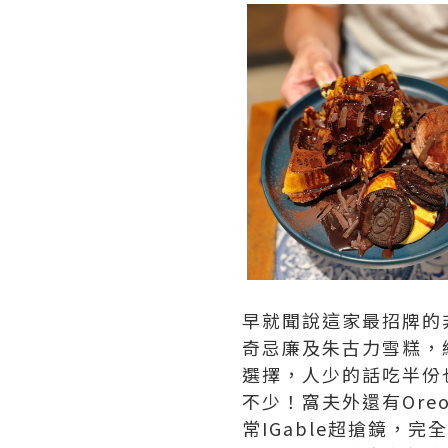
早就聞說這家最招牌的
奇忌廉及朱古力雪糕，
選擇，人少的話吃半份
不少！窩夫外還有Or
常IGable超搶鏡