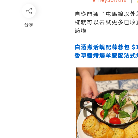
自從開通了屯馬線以外
樣就可以去試更多已收
分享
訪啦
白酒煮活蜆配蒜蓉包 $1
香草醬烤焗羊膝配法式燉