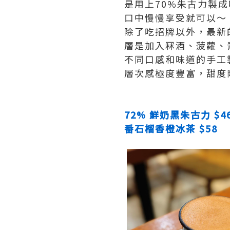
是用上70%朱古力製
口中慢慢享受就可以～
除了吃招牌以外，最新
層是加入冧酒、菠蘿、
不同口感和味道的手工
層次感極度豐富，甜度
72% 鮮奶黑朱古力 $4
番石榴香橙冰茶 $58