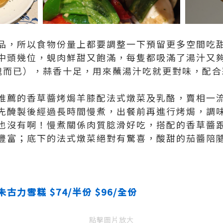
品，所以食物份量上都要調整一下預留更多空間吃
中頭幾位，蜆肉鮮甜又飽滿，每隻都吸滿了湯汁又夠
塊而已），蒜香十足，用來蘸湯汁吃就更對味，配合
推薦的香草醬烤焗羊膝配法式燉菜及乳酪，賣相一
先醃製後經過長時間慢煮，出餐前再進行烤焗，調
也沒有啊！慢煮關係肉質腍滑好吃，搭配的香草醬
豐富；底下的法式燉菜絕對有驚喜，酸甜的茄醬陪
力雪糕 $74/半份 $96/全份
點擊圖片放大