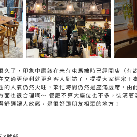
很久了，印象中應該在未有屯馬線時已經開店（有
在交通更便利就更利客人到訪了，提提大家經宋王
裡的人氣仍然火旺，繁忙時間仍然是座滿虛席，由
方面也很合理啊～ 餐廳不算大座位也不多，裝潢簡
得舒適讓人放鬆，是很好跟朋友相聚的地方！
下3號舖