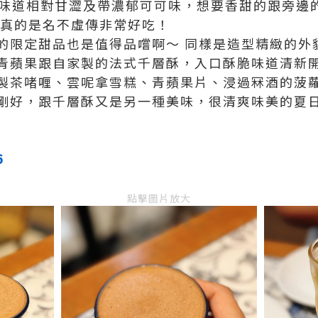
成味道相對甘澀及帶濃郁可可味，想要香甜的跟旁邊
 真的是名不虛傳非常好吃！
的限定甜品也是值得品嚐啊～ 同樣是造型精緻的外
青蘋果跟自家製的法式千層酥，入口酥脆味道清新
製茶啫喱、雲呢拿雪糕、青蘋果片、浸過冧酒的菠
剛好，跟千層酥又是另一種美味，很清爽味美的夏
6
點擊圖片放大