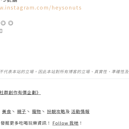
w.instagram.com/heysonuts
 ◎ ◎

並不代表本站的立場。因此本站對所有博客的立場、真實性、準確性
社群創作有價企劃》
】
丶
美食
丶
親子
丶
寵物
丶
扮靚攻略
及
活動情報
p啦！發掘更多吃喝玩樂資訊！
Follow 我哋
！