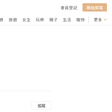
會員登記
開始撰寫
食
旅遊
女生
玩樂
親子
生活
寵物
行山
更多
打卡
追蹤