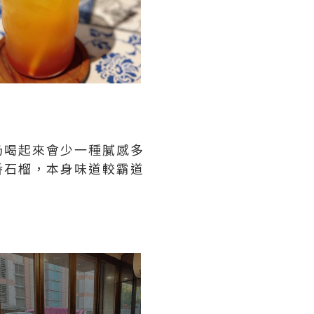
奶喝起來會少一種膩感多
番石榴，本身味道較霸道