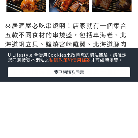
來居酒屋必吃串燒啊！店家就有一個集合
五款不同食材的串燒盛，包括車海老、北
海道帆立貝、鹽燒宮崎雞翼、北海道豚肉
白蔥串跟鮮冬菇～ 廚師會提前將食品燒至
U Lifestyle 會使用Cookies來改善您的網站體驗，請確定
您同意接受本網站之
私隱政策和使用條款
才可繼續瀏覽。
不多熟透，到下單後再處理餘下部份；加
上上菜時同時會備配串燒用爐具一直加熱
我已閱讀及同意
保持溫度，五串對我們來說是剛剛好！最
愛吃北海道豚肉白蔥串，豚肉香甜再配白
蔥的香氣這個很好吃；鹽燒宮崎雞翼醃得
剛好不太鹹，雞肉肉質鮮嫩而雞皮香脆；
來自北海道產的帆立貝鮮味十足，其他的
食物質素很好