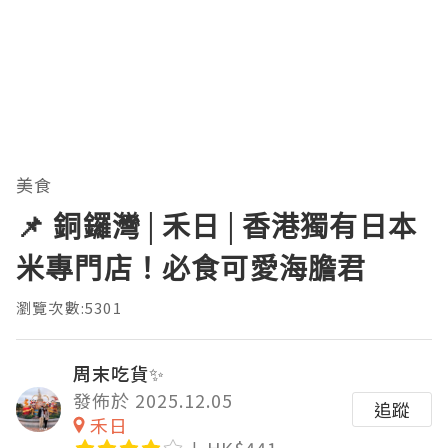
美食
📌 銅鑼灣│禾日│香港獨有日本
米專門店！必食可愛海膽君
瀏覽次數:5301
周末吃貨✨
發佈於 2025.12.05
追蹤
禾日
HK$441