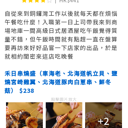
自從來到銅鑼灣工作以後就每天都在煩惱
午餐吃什麼！入職第一日上司帶我來到商
場地庫一間高級日式居酒屋吃午飯覺得質
量不錯，但午飯時間就有點趕一直在盤算
要再訪來好好品嘗一下店家的出品，於是
就相約閨密來這店吃晚餐
禾日串燒盛（車海老、北海道帆立貝、鹽
燒宮崎雞翼、北海道豚肉白蔥串、鮮冬
菇） $238
點擊圖片放大
+2