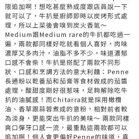
限追加啊！想吃甚麼熟成度跟店員說一下
就可以了，牛扒是廚師即時以炭烤形式處
理，所以上菜後會嗅到炭火香氣～
Medium跟Medium rare的牛扒都吃過一
遍，兩款都同樣好吃就看個人喜好，肉味
濃厚又多肉汁，油脂不多不少，味道濃郁
口感不會柴！牛扒是搭配了兩款不同形
狀、口感和烹調方法的意大利麵：Penne
長通粉以乾番茄和茄膏等食材做成的茄醬
處理，酸甜度剛好很惹味，足夠解除吃牛
扒的油膩感！而Chitarra就是採用橄欖
油、香草跟蒜蓉煮成的意粉，相對前者較
為淡身，更能突出牛扒的美味～ 兩款同樣
爽口彈牙口感一流，最重點這兩款都可以
追加啊！個人會更偏好Penne的味道，真