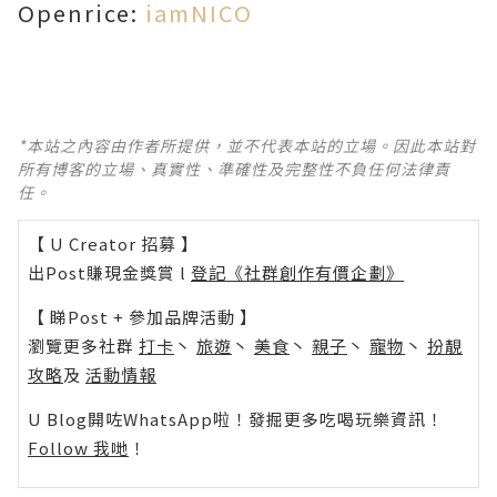
Openrice:
iamNICO
*本站之內容由作者所提供，並不代表本站的立場。因此本站對
所有博客的立場、真實性、準確性及完整性不負任何法律責
任。
【 U Creator 招募 】
出Post賺現金獎賞 l
登記《社群創作有價企劃》
【 睇Post + 參加品牌活動 】
瀏覽更多社群
打卡
丶
旅遊
丶
美食
丶
親子
丶
寵物
丶
扮靚
攻略
及
活動情報
U Blog開咗WhatsApp啦！發掘更多吃喝玩樂資訊！
Follow 我哋
！