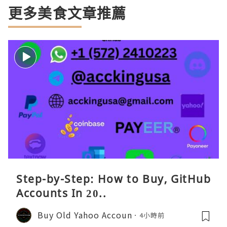
更多美食文章推薦
Step-by-Step: How to Buy, GitHub
Accounts In 20..
Buy Old Yahoo Accoun
4小時前