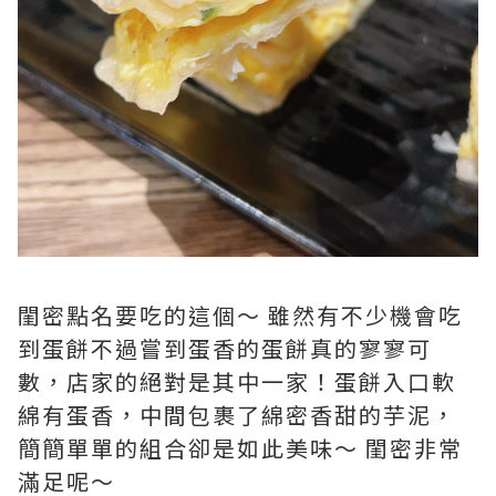
閨密點名要吃的這個～ 雖然有不少機會吃
到蛋餅不過嘗到蛋香的蛋餅真的寥寥可
數，店家的絕對是其中一家！蛋餅入口軟
綿有蛋香，中間包裹了綿密香甜的芋泥，
簡簡單單的組合卻是如此美味～ 閨密非常
滿足呢～