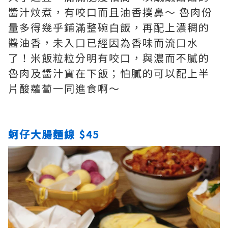
醬汁炆煮，有咬口而且油香撲鼻～ 魯肉份
量多得幾乎鋪滿整碗白飯，再配上濃稠的
醬油香，未入口已經因為香味而流口水
了！米飯粒粒分明有咬口，與濃而不膩的
魯肉及醬汁實在下飯；怕膩的可以配上半
片酸蘿蔔一同進食啊～
蚵仔大腸麵線 $45