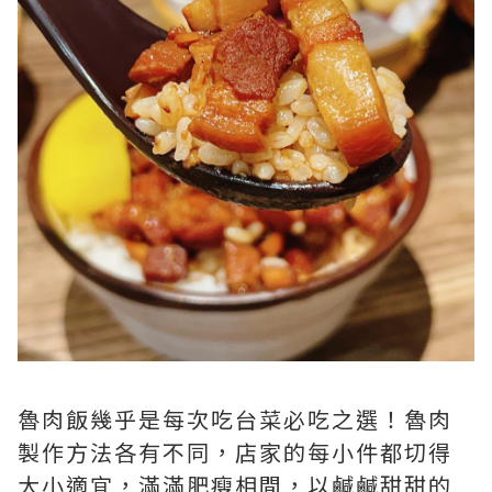
魯肉飯幾乎是每次吃台菜必吃之選！魯肉
製作方法各有不同，店家的每小件都切得
大小適宜，滿滿肥瘦相間，以鹹鹹甜甜的