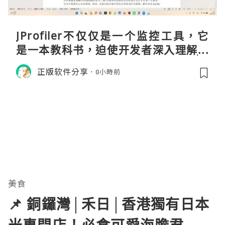
JProfiler不仅仅是一个监控工具，它
是一本教科书，迫使开发者深入理解JV
M的内存模型、垃圾回收机制和并发原
正版软件分享
8小時前
理。通过直观的可视化数据，它将抽象
的性能问题具象化为代码行号。对于一
名追求卓越的Java
美食
📌 銅鑼灣│禾日│香港獨有日本
米專門店！必食可愛海膽君