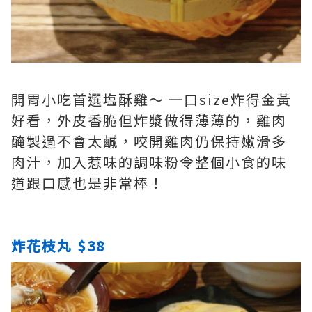
開胃小吃首選塩酥雞～ 一口size炸得金黃
好看，外皮香脆但炸漿做得薄薄的，雞肉
醃製過不會太鹹，咬開雞肉仍保持嫩滑多
肉汁，加入惹味的調味粉令整個小食的味
道跟口感也是非常棒！
炸花枝丸 $38