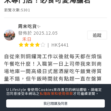
瀏覽次數:5301
周末吃貨✨
發佈於 2025.12.05
追蹤
禾日
HK$441
自從來到銅鑼灣工作以後就每天都在煩惱
午餐吃什麼！入職第一日上司帶我來到商
場地庫一間高級日式居酒屋吃午飯覺得質
量不錯，但午飯時間就有點趕一直在盤算
要再訪來好好品嘗一下店家的出品，於是
U Lifestyle 會使用Cookies來改善您的網站體驗，請確定
就相約閨密來這店吃晚餐
您同意接受本網站之
私隱政策和使用條款
才可繼續瀏覽。
我已閱讀及同意
禾日串燒盛（車海老、北海道帆立貝、鹽