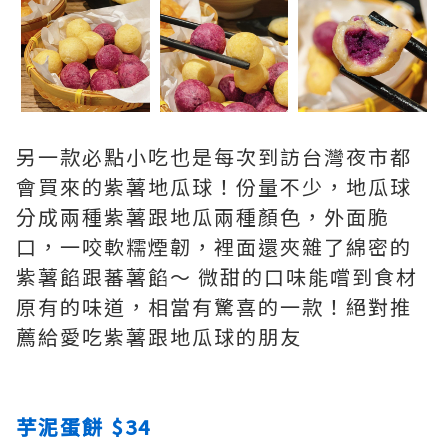
另一款必點小吃也是每次到訪台灣夜市都
會買來的紫薯地瓜球！份量不少，地瓜球
分成兩種紫薯跟地瓜兩種顏色，外面脆
口，一咬軟糯煙韌，裡面還夾雜了綿密的
紫薯餡跟蕃薯餡～ 微甜的口味能嚐到食材
原有的味道，相當有驚喜的一款！絕對推
薦給愛吃紫薯跟地瓜球的朋友
芋泥蛋餅 $34