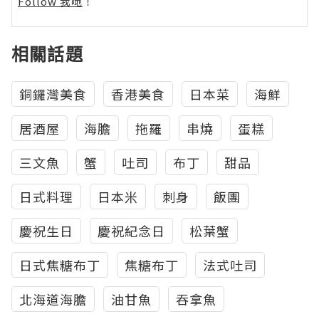
Follow 我哋
！
相關話題
銅鑼灣美食
香港美食
日本菜
海鮮
居酒屋
海膽
拖羅
串燒
蛋糕
三文魚
蟹
吐司
布丁
甜品
日式料理
日本米
刺身
飯團
慶祝生日
慶祝紀念日
松葉蟹
日式焦糖布丁
焦糖布丁
法式吐司
北海道海膽
油甘魚
吞拿魚