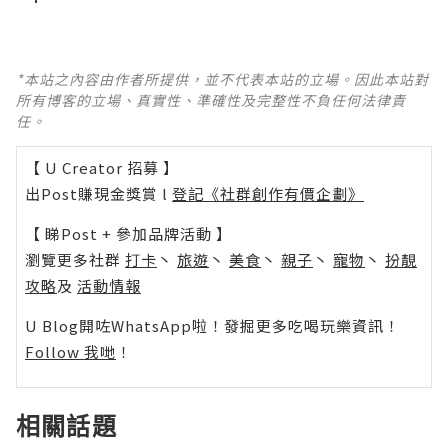
*本站之內容由作者所提供，並不代表本站的立場。因此本站對
所有博客的立場、真實性、準確性及完整性不負任何法律責
任。
【 U Creator 招募 】
出Post賺現金獎賞 l
登記《社群創作有價企劃》
【 睇Post + 參加品牌活動 】
瀏覽更多社群
打卡
丶
旅遊
丶
美食
丶
親子
丶
寵物
丶
扮靚
攻略
及
活動情報
U Blog開咗WhatsApp啦！發掘更多吃喝玩樂資訊！
Follow 我哋
！
相關話題