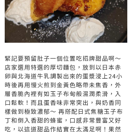
緊記要預留肚子一個位置吃招牌甜品啊～
店家選用特選的厚切麵包，放到以日本赤
卵與北海道牛乳調製出來的蛋漿浸上24小
時後再用慢火煎到金黃色略帶未焦香，外
層香脆內裡有如玉子布甸般濕潤柔滑，入
口鬆軟！而且蛋香味非常突出，與奶香同
樣做到極致濃郁～ 再搭配日式焦糖玉子布
丁和倒入香甜的蜂蜜，口感非常豐富又好
吃，以這道甜品作結實在太滿足啊！果然