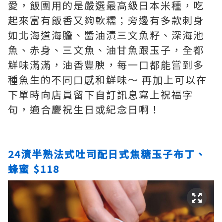
愛，飯團用的是嚴選最高級日本米種，吃
起來富有飯香又夠軟糯；旁邊有多款刺身
如北海道海膽、醬油漬三文魚籽、深海池
魚、赤身、三文魚、油甘魚跟玉子，全都
鮮味滿滿，油香豐腴，每一口都能嘗到多
種魚生的不同口感和鮮味～ 再加上可以在
下單時向店員留下自訂訊息寫上祝福字
句，適合慶祝生日或紀念日啊！
24漬半熟法式吐司配日式焦糖玉子布丁、
蜂蜜 $118