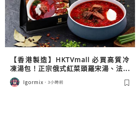
【香港製造】HKTVmall 必買高質冷
凍湯包！正宗俄式紅菜頭羅宋湯、法式
龍蝦濃湯與生酮膠原蛋白骨頭湯全攻略
Igormix
3小時前