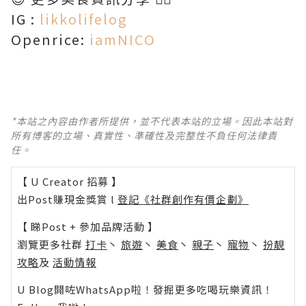
IG :
likkolifelog
Openrice:
iamNICO
*本站之內容由作者所提供，並不代表本站的立場。因此本站對
所有博客的立場、真實性、準確性及完整性不負任何法律責
任。
【 U Creator 招募 】
出Post賺現金獎賞 l
登記《社群創作有價企劃》
【 睇Post + 參加品牌活動 】
瀏覽更多社群
打卡
丶
旅遊
丶
美食
丶
親子
丶
寵物
丶
扮靚
攻略
及
活動情報
U Blog開咗WhatsApp啦！發掘更多吃喝玩樂資訊！