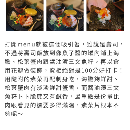
打開menu就被這個吸引著，雖說是壽司，
不過將壽司飯放到像魚子醬的罐內鋪上海
膽、松葉蟹肉跟醬油漬三文魚籽，再以食
用花瓣做裝飾，賣相絕對是100分好打卡！
用隨附的紫菜再配刺身吃，海膽夠鮮甜、
松葉蟹肉有淡淡鮮甜蟹香，而醬油漬三文
魚籽卜卜脆感又有鹹香，最重點是份量比
肉眼看見的還要多得滿瀉，紫菜片根本不
夠呢～