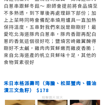
白蔥串跟鮮冬菇～ 廚師會提前將食品燒至
不多熟透，到下單後再處理餘下部份；加
上上菜時同時會備配串燒用爐具一直加熱
保持溫度，五串對我們來說是剛剛好！最
愛吃北海道豚肉白蔥串，豚肉香甜再配白
蔥的香氣這個很好吃；鹽燒宮崎雞翼醃得
剛好不太鹹，雞肉肉質鮮嫩而雞皮香脆；
來自北海道產的帆立貝鮮味十足，其他的
食物質素很好
禾日本格派壽司（海膽、松菜蟹肉、醬油
漬三文魚籽） $178
點擊圖片放大