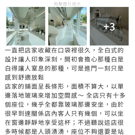
點擊圖片放大
+3
一直把店家收藏在口袋裡很久，全白式的
設計讓人印象深刻，開初會擔心那種白是
白得讓人窒息的那種，可是進門一刻只是
感到舒適放鬆
店家的鋪面呈長條形，面積不算大，以單
邊落地玻璃來增加空間感～ 全店只有十多
個座位，幾乎全都靠玻璃那邊安坐，由於
很早到達關係店內客人只有幾個，可以坐
在窗邊靜靜地享受這杯；不過聽說這店很
多時候都是人頭湧湧，座位不夠還要是站