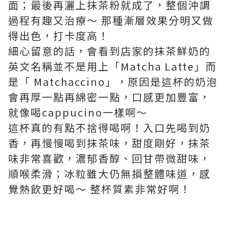
面；最後再灑上抹茶粉就成了，整個沖調
過程有趣又治療～ 那種漸層效果分明又做
得出色，打卡度高！
細心留意的話，會看到店家的抹茶鮮奶的
英文名稱並不是用上「Matcha Latte」而
是「 Matchaccino」，原因是這杯的奶泡
會再厚一點再綿密一點，口感更加豐富，
就像喝cappucino一樣啊～
這杯真的有點不捨得喝啊！入口先喝到奶
香，再慢慢喝到抹茶味，甜度剛好，抹茶
味非常喜歡，濃郁香醇、回甘帶微甜味，
順喉柔滑；冰粒雖大仍無損整體味道，感
覺熱飲更好喝～ 整杯質素非常好啊！