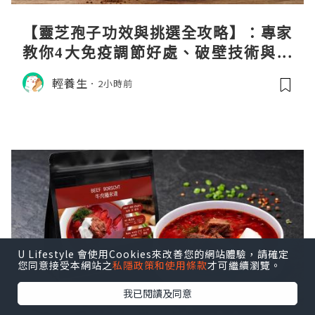
【靈芝孢子功效與挑選全攻略】：專家
教你4大免疫調節好處、破壁技術與挑
選秘訣
輕養生
2小時前
U Lifestyle 會使用Cookies來改善您的網站體驗，請確定
您同意接受本網站之
私隱政策和使用條款
才可繼續瀏覽。
我已閱讀及同意