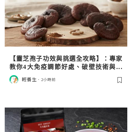
【靈芝孢子功效與挑選全攻略】：專家
教你4大免疫調節好處、破壁技術與挑
選秘訣
輕養生
2小時前