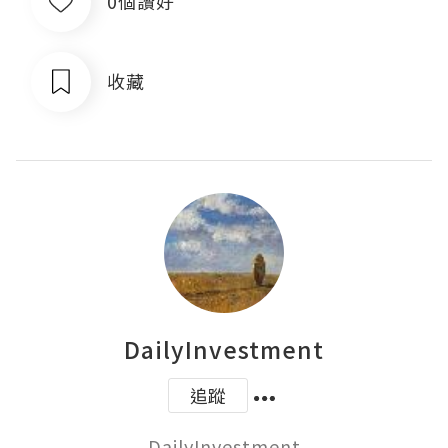
0個讚好
收藏
DailyInvestment
追蹤
DailyInvestment