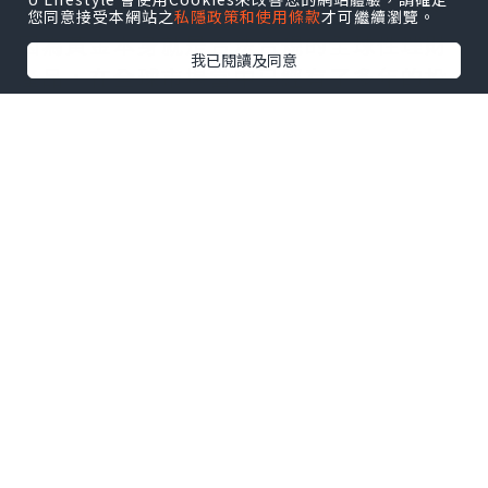
境外黃金是否合法？答案是毫無疑問的，
您同意接受本網站之
私隱政策和使用條款
才可繼續瀏覽。
因為黃金本身就是合法合規的全球性理財
我已閱讀及同意
產品，在全球市場當中已經有了多年的投
資歷史，尤其是近期相當火熱的現貨金，
就在市場上有著相當重要的地位。黃金是
全球公認的硬通貨，具備貨幣等價物屬
性，各國法律均認可其作為貴金屬的合法
流通地位，我國也明確將黃金納入合法貴
金屬品類進行規範管理，不過由於我國境
內暫時還沒有提供現貨黃金業務，所以現
貨黃金只能前往境外投資，比如我國香港
就是十分常見的選擇。
正規黃金平臺選擇