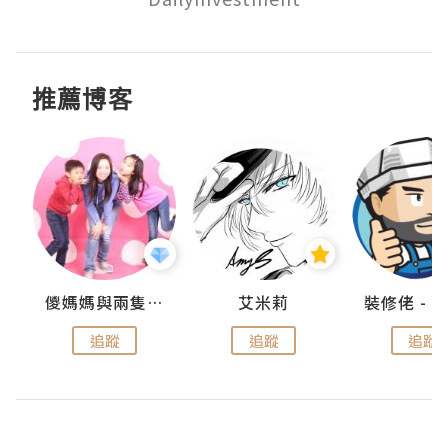
推薦博客
點滴
儍媽媽與兩隻小魔怪之家
艾米莉
追蹤
追蹤
追蹤