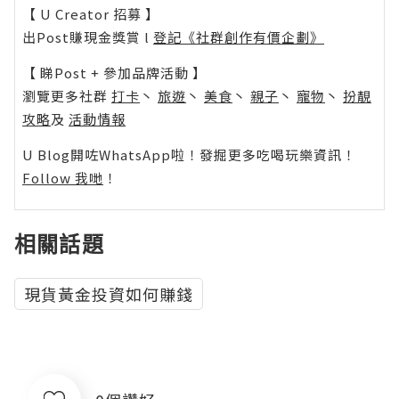
【 U Creator 招募 】
出Post賺現金獎賞 l
登記《社群創作有價企劃》
【 睇Post + 參加品牌活動 】
瀏覽更多社群
打卡
丶
旅遊
丶
美食
丶
親子
丶
寵物
丶
扮靚
攻略
及
活動情報
U Blog開咗WhatsApp啦！發掘更多吃喝玩樂資訊！
Follow 我哋
！
相關話題
現貨黃金投資如何賺錢