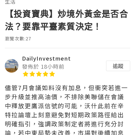
生活
【投資寶典】炒境外黃金是否合
法？要靠平臺素質決定！
瀏覽次數:27
DailyInvestment
追蹤
發佈於 18小時前
儘管7月會議如料沒有加息，但衝突若進一
步升級並推高油價，不排除美聯儲在會議
中釋放更鷹派信號的可能，沃什此前在辛
特拉論壇上刻意避免對短期政策路徑給出
明確指引，強調政策制定者將進行充分討
論，若中東局勢未改善，市場對後續加息