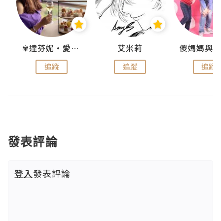
點滴
✾達芬妮•愛孩子•愛生活✾
艾米莉
追蹤
追蹤
追蹤
發表評論
登入
發表評論