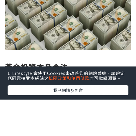
黃金投資本身合法
U Lifestyle 會使用Cookies來改善您的網站體驗，請確定
境外黃金是否合法？答案是毫無疑問的，
您同意接受本網站之
私隱政策和使用條款
才可繼續瀏覽。
因為黃金本身就是合法合規的全球性理財
我已閱讀及同意
產品，在全球市場當中已經有了多年的投
資歷史，尤其是近期相當火熱的現貨金，
就在市場上有著相當重要的地位。黃金是
全球公認的硬通貨，具備貨幣等價物屬
性，各國法律均認可其作為貴金屬的合法