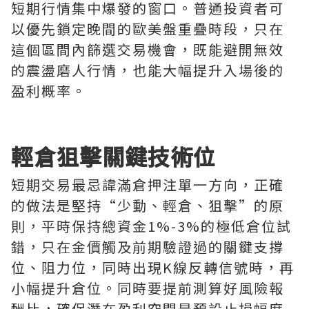
短期行情集中爆發的窗口。普通投資者可
以優先鎖定晚間的歐美盤重疊時段，只在
這個區間內篩選交易機會，既能避開無效
的震盪磨人行情，也能大幅提升入場後的
盈利概率。
輕倉狙擊關鍵技術位
短期交易最忌諱滿倉押注單一方向，正確
的做法是堅持“少動、輕倉、狙擊”的原
則，平時保持總資金1%-3%的極低倉位試
錯，只在金價觸及前期驗證過的關鍵支撐
位、阻力位，同時出現K線反轉信號時，再
小幅提升倉位。同時要提前測算好風險報
酬比，確保潛在盈利空間是預設止損幅度