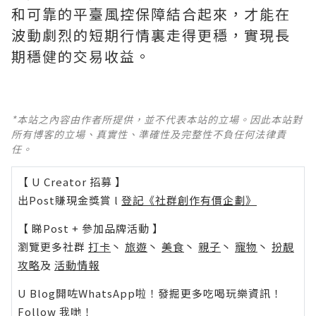
和可靠的平臺風控保障結合起來，才能在
波動劇烈的短期行情裏走得更穩，實現長
期穩健的交易收益。
*本站之內容由作者所提供，並不代表本站的立場。因此本站對
所有博客的立場、真實性、準確性及完整性不負任何法律責
任。
【 U Creator 招募 】
出Post賺現金獎賞 l
登記《社群創作有價企劃》
【 睇Post + 參加品牌活動 】
瀏覽更多社群
打卡
丶
旅遊
丶
美食
丶
親子
丶
寵物
丶
扮靚
攻略
及
活動情報
U Blog開咗WhatsApp啦！發掘更多吃喝玩樂資訊！
Follow 我哋
！