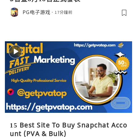
PG电子游戏
17分鐘前
15 Best Site To Buy Snapchat Acco
unt (PVA & Bulk)