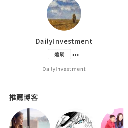
DailyInvestment
追蹤
DailyInvestment
推薦博客