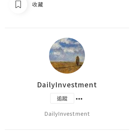
收藏
DailyInvestment
追蹤
DailyInvestment