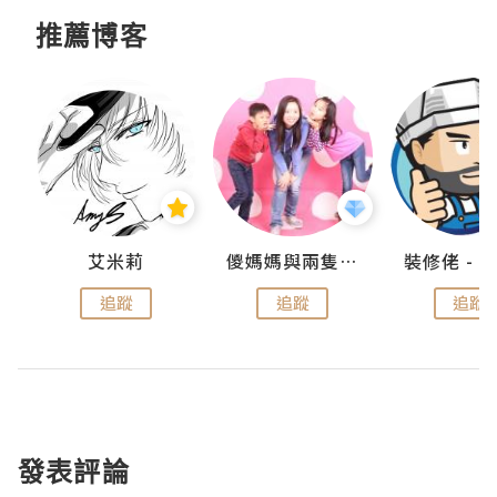
推薦博客
點滴
艾米莉
儍媽媽與兩隻小魔怪之家
追蹤
追蹤
追蹤
發表評論