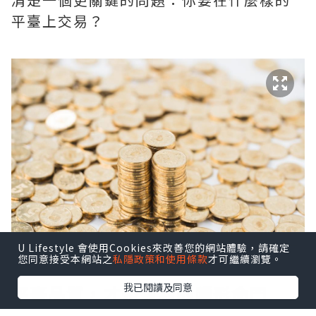
平臺上交易？
U Lifestyle 會使用Cookies來改善您的網站體驗，請確定
您同意接受本網站之
私隱政策和使用條款
才可繼續瀏覽。
我已閱讀及同意
平臺品質，才是盈利的隱形命門