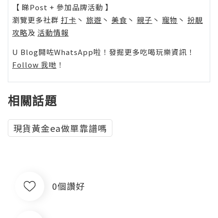
【 睇Post + 參加品牌活動 】
瀏覽更多社群
打卡
丶
旅遊
丶
美食
丶
親子
丶
寵物
丶
扮靚
攻略
及
活動情報
U Blog開咗WhatsApp啦！發掘更多吃喝玩樂資訊！
Follow 我哋
！
相關話題
現貨黃金ea做單靠譜嗎
0個讚好