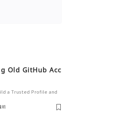
ng Old GitHub Acc
ld a Trusted Profile and
tHub is one of the worl
e development and collabo
鐘前