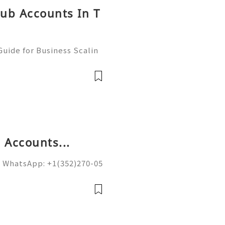
hub Accounts In T
uide for Business Scalin
: @usagoodservicesit ➤ W
: usagoodservicesit@gmai
 Accounts...
 WhatsApp: +1(352)270-05
ail.com Google’s spam fi
on of sending domains and