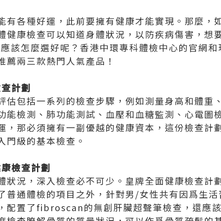
能有各種好運，此前要擁有健康才能實現。那麼，
體健康檢查可以知道身體狀況，以防疾病傷害，想
項目應該怎麼選好呢？香港中環專科體檢中心的官網
推薦兩三款熱門人氣產品！
檢查計劃
評估包括一系列的檢查步驟，例如測量身高和體重
功能檢測、肺功能測試、血壓和血糖監測、心電圖
運，那必須擁有一副優越的健康資本，這份檢查計
入門級的基本檢查。
健康檢查計劃
體狀況，深入檢查必不可少。皇牌全面健康檢查計
了普通體檢的項目之外，針對男/女性共有因爲生活
配置了fibroscan的無創肝臟超聲筆檢查，還
度檢查瞭解骨質的質量狀況，可以作爲骨質疏鬆的