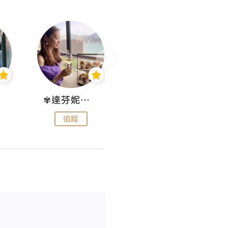
✾達芬妮•愛孩子•愛生活✾
wendysugar享受生活gogogo
追蹤
追蹤