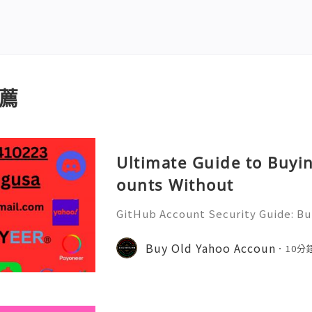
薦
Ultimate Guide to Buyi
ounts Without
GitHub Account Security Guide: Bui
Protect Your Developer Identity Gi
d's leading platforms for softwar
Buy Old Yahoo Accoun
10分
ration. Millions of develo