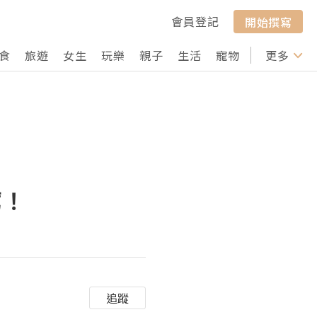
會員登記
開始撰寫
食
旅遊
女生
玩樂
親子
生活
寵物
行山
更多
打卡
薦！
追蹤