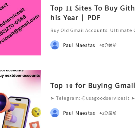
Top 11 Sites To Buy Git
his Year | PDF
Buy Old Gmail Accounts: Ultimate G
g & Marketing Success ➤ Telegram
hatsApp: +1(352)270-0568 ➤ Email
Paul Maestas
40分鐘前
l.co Meta Description: Looking
Top 10 for Buying Gmail
➤ Telegram: @usagoodservicesit ➤
68 ➤ Email: usagoodservicesit@gm
lters analyze the age and reputati
Paul Maestas
42分鐘前
accounts. Fresh accounts sen