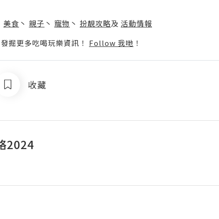
】
丶
美食
丶
親子
丶
寵物
丶
扮靚攻略
及
活動情報
p啦！發掘更多吃喝玩樂資訊！
Follow 我哋
！
收藏
2024