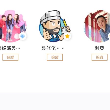
儍媽媽與兩隻小魔怪之家
裝修佬 - 香港一站式網上裝修平台
利奧
追蹤
追蹤
追蹤