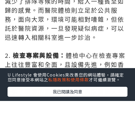
減少了排隊等候的時間，給人一種賓至如
歸的感覺。而醫院體檢則立足於公共服
務，面向大眾，環境可能相對嘈雜，但依
託於醫院資源，一旦發現疑似病症，可以
迅速轉入相關科室進一步診治。
2.
檢查專案與設備：
體檢中心在檢查專案
上往往豐富和全面，且設備先進，例如香
港中環專科就引進了國際領先的醫療設
U Lifestyle 會使用Cookies來改善您的網站體驗，請確定
您同意接受本網站之
私隱政策和使用條款
才可繼續瀏覽。
備，對於查超前癌症/胎兒染色體基因疾病
提供了精准的體檢結果。而醫院體檢大多
我已閱讀及同意
所配置的設備不會去跟進國際前沿，所提
供的設備類別不夠精湛，只靠醫生的檢測
水準行事。