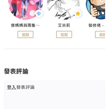
點滴
儍媽媽與兩隻小魔怪之家
艾米莉
追蹤
追蹤
追蹤
發表評論
登入
發表評論