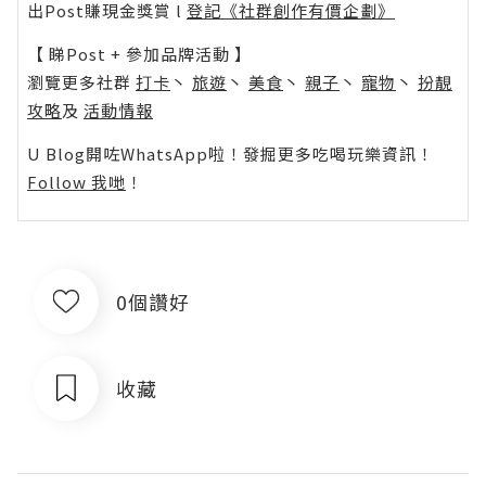
出Post賺現金獎賞 l
登記《社群創作有價企劃》
【 睇Post + 參加品牌活動 】
瀏覽更多社群
打卡
丶
旅遊
丶
美食
丶
親子
丶
寵物
丶
扮靚
攻略
及
活動情報
U Blog開咗WhatsApp啦！發掘更多吃喝玩樂資訊！
Follow 我哋
！
0個讚好
收藏