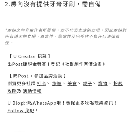
2.房內沒有提供牙膏牙刷，需自備
*本站之內容由作者所提供，並不代表本站的立場。因此本站對
所有博客的立場、真實性、準確性及完整性不負任何法律責
任。
【 U Creator 招募 】
出Post賺現金獎賞 l
登記《社群創作有價企劃》
【 睇Post + 參加品牌活動 】
瀏覽更多社群
打卡
丶
旅遊
丶
美食
丶
親子
丶
寵物
丶
扮靚
攻略
及
活動情報
U Blog開咗WhatsApp啦！發掘更多吃喝玩樂資訊！
Follow 我哋
！