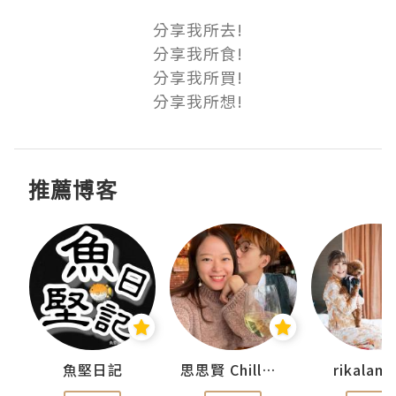
分享我所去!

分享我所食!

分享我所買!

分享我所想!
推薦博客
urnal
魚堅日記
思思賢 ChillMyBabe
rikala