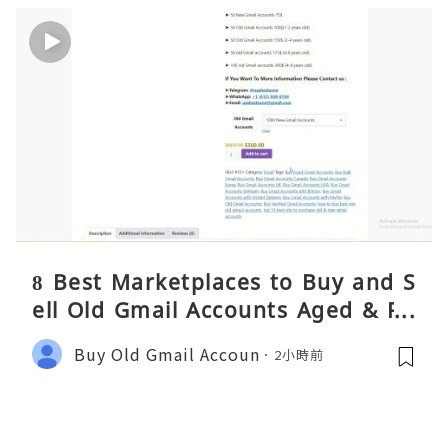
8 Best Marketplaces to Buy and S
ell Old Gmail Accounts Aged & PV
A Safely (Any Country) – 2026 Gui
Buy Old Gmail Accoun
2小時前
de