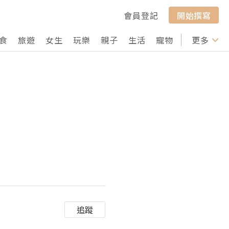
會員登記
開始撰寫
食
旅遊
女生
玩樂
親子
生活
寵物
行山
更多
打卡
追蹤