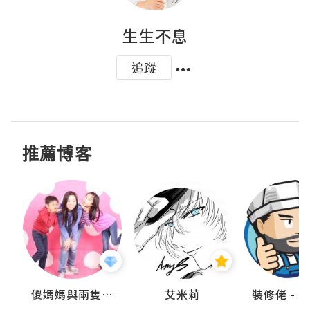
生生不息
追蹤
推薦博客
點滴
儍媽媽與兩隻小魔怪之家
艾米莉