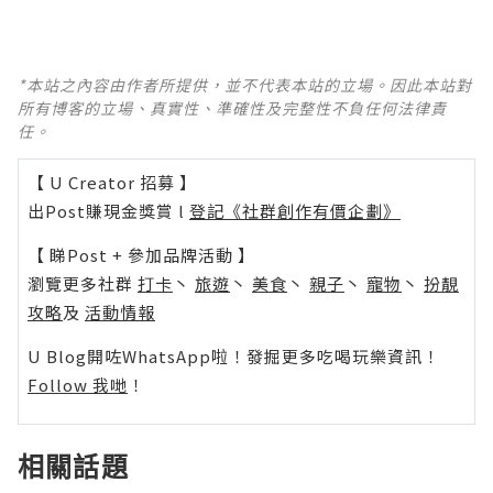
*本站之內容由作者所提供，並不代表本站的立場。因此本站對
所有博客的立場、真實性、準確性及完整性不負任何法律責
任。
【 U Creator 招募 】
出Post賺現金獎賞 l
登記《社群創作有價企劃》
【 睇Post + 參加品牌活動 】
瀏覽更多社群
打卡
丶
旅遊
丶
美食
丶
親子
丶
寵物
丶
扮靚
攻略
及
活動情報
U Blog開咗WhatsApp啦！發掘更多吃喝玩樂資訊！
Follow 我哋
！
相關話題