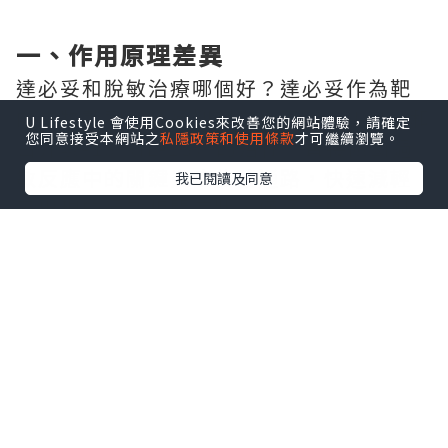
一、作用原理差異
達必妥和脫敏治療哪個好？達必妥作為靶
向生物製劑，通過抑制白介素-4（IL-4）和
U Lifestyle 會使用Cookies來改善您的網站體驗，請確定
您同意接受本網站之
私隱政策和使用條款
才可繼續瀏覽。
白介素-13（IL-13）的活性，直接阻斷過
敏反應中的關鍵炎症信號通路，快速減輕
我已閱讀及同意
已出現的過敏相關症狀，僅通過皮下注射
的方式給藥。
脫敏治療屬於免疫對因療法，將過敏原配
製成對應藥劑，讓患者逐步接觸不同劑量
的過敏原，最終讓身體產生特異性抗體，
再次接觸過敏原時不會誘發變態反應，給
藥方式包含打針、舌下含服和納米劑型三
種。