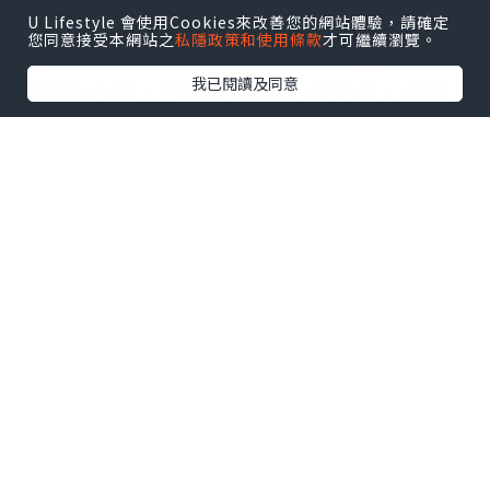
位拷貝。如果某一個基因發生突變後，只
U Lifestyle 會使用Cookies來改善您的網站體驗，請確定
您同意接受本網站之
私隱政策和使用條款
才可繼續瀏覽。
是讓原有基因的正常功能喪失，但另一條
我已閱讀及同意
同源染色體上的等位基因功能完好，個體
完全不會出現異常表現，這種突變基因就
是隱性基因。如果基因突變後，讓原本的
基因獲得了全新的額外功能，哪怕只有一
個拷貝存在，新的功能和對應的性狀就會
直接顯現出來，這種突變基因就是顯性基
因。
2.性狀表現的直觀區分標準
從個體的實際表現來看，二者的差異非常
清晰：顯性基因的存在感強，在雜合狀態