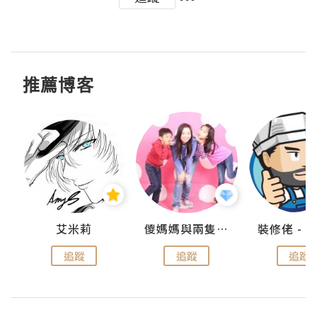
推薦博客
點滴
艾米莉
儍媽媽與兩隻小魔怪之家
追蹤
追蹤
追蹤