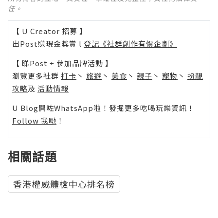
任。
【 U Creator 招募 】
出Post賺現金獎賞 l
登記《社群創作有價企劃》
【 睇Post + 參加品牌活動 】
瀏覽更多社群
打卡
丶
旅遊
丶
美食
丶
親子
丶
寵物
丶
扮靚
攻略
及
活動情報
U Blog開咗WhatsApp啦！發掘更多吃喝玩樂資訊！
Follow 我哋
！
相關話題
香港權威體檢中心排名榜