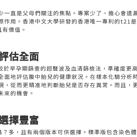
少一直是父母們關注的焦點。專案少了，擔心會遺
際作用。香港中文大學研發的香港唯一專利的t21
且有價值。
評估全面
ess相較於早孕期篩查的超聲波及血清篩檢法，準確度
全面地評估腹中胎兒的健康狀況。在樣本化驗分析
現，從而更精准地判斷胎兒是否存在異常。而且，
未來的機會。
選擇豐富
多嗎？多，且有兩個版本可供選擇。標準版包含染色體