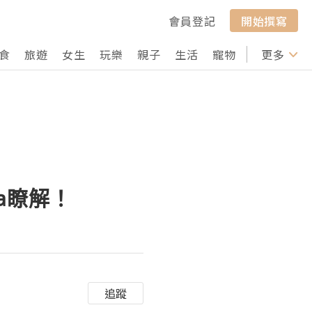
會員登記
開始撰寫
食
旅遊
女生
玩樂
親子
生活
寵物
行山
更多
打卡
a瞭解！
追蹤