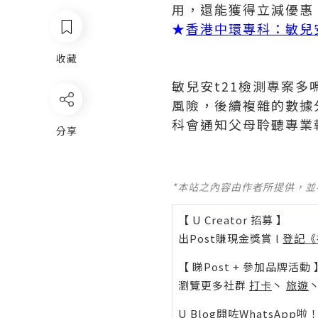
用，還能獲得立減優惠
★
香港中環專科：敏兒
收藏
敏兒安t21檢測專案
風險，後續複雜的數據
科會通知父母聆聽專業
分享
*本站之內容由作者所提供，
【 U Creator 招募 】
出Post賺現金獎賞 l
登記《
【 睇Post + 參加品牌活動 
瀏覽更多社群
打卡
丶
旅遊
U Blog開咗WhatsAp