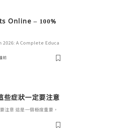
s Online – 100%
 2026: A Complete Educa
d Online Learning Introduc
erstanding online platform
分鐘前
這些症狀一定要注意
要注意 這是一個極度重要，
一個根深蒂固的觀念：「懷孕
過了12週，進入孕中期（4~
。」