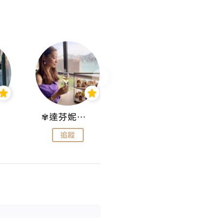
✾達芬妮•愛孩子•愛生活✾
wendysugar享受生活gogogo
追蹤
追蹤