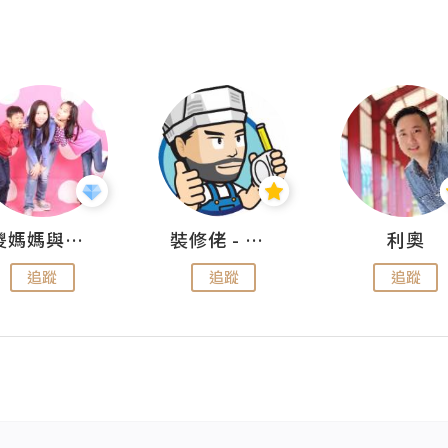
儍媽媽與兩隻小魔怪之家
裝修佬 - 香港一站式網上裝修平台
利奧
追蹤
追蹤
追蹤