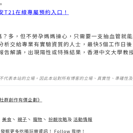
。
安T21在線專屬預約入口！
多嗎？多，但不勞孕媽媽操心，只需要一支抽血管就
分析交給專業有實驗資質的人士，最快5個工作日後
報告解讀，出現陽性或特殊結果，香港中文大學教
並不代表本站的立場。因此本站對所有博客的立場、真實性、準確性
社群創作有價企劃》
】
丶
美食
丶
親子
丶
寵物
丶
扮靚攻略
及
活動情報
p啦！發掘更多吃喝玩樂資訊！
Follow 我哋
！