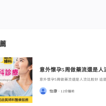
薦
意外懷孕5周做藥流還是人
意外懷孕5周做藥流還是人流比較好 這
卻又必須冷靜面對的抉擇。在診間，我
慌的女性，顫抖地問出這句話：「醫生
怡康
12分鐘前
傷身體？」