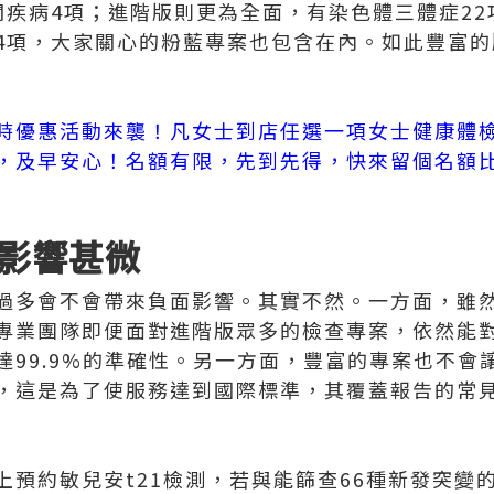
關疾病4項；進階版則更為全面，有染色體三體症22
4項，大家關心的粉藍專案也包含在內。如此豐富的
時優惠活動來襲！凡女士到店任選一項女士健康體檢
，及早安心！名額有限，先到先得，快來留個名額
影響甚微
過多會不會帶來負面影響。其實不然。一方面，雖
專業團隊即便面對進階版眾多的檢查專案，依然能
達99.9%的準確性。另一方面，豐富的專案也不會
，這是為了使服務達到國際標準，其覆蓋報告的常
預約敏兒安t21檢測，若與能篩查66種新發突變的B