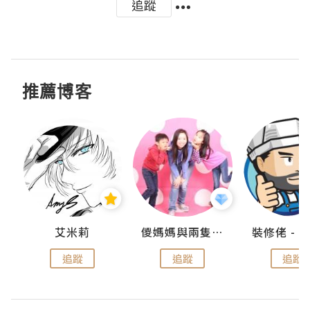
追蹤
推薦博客
點滴
艾米莉
儍媽媽與兩隻小魔怪之家
追蹤
追蹤
追蹤