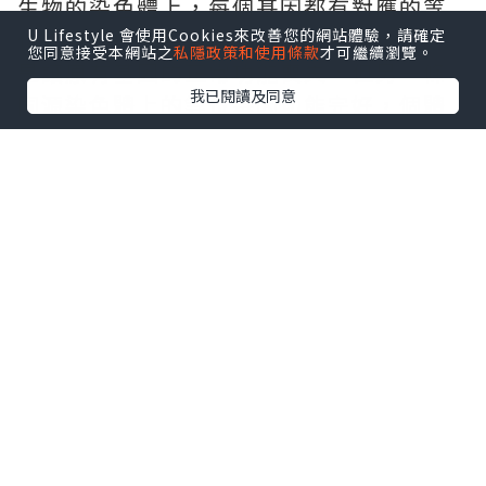
生物的染色體上，每個基因都有對應的等
位拷貝。如果某一個基因發生突變後，只
U Lifestyle 會使用Cookies來改善您的網站體驗，請確定
您同意接受本網站之
私隱政策和使用條款
才可繼續瀏覽。
是讓原有基因的正常功能喪失，但另一條
我已閱讀及同意
同源染色體上的等位基因功能完好，個體
完全不會出現異常表現，這種突變基因就
是隱性基因。如果基因突變後，讓原本的
基因獲得了全新的額外功能，哪怕只有一
個拷貝存在，新的功能和對應的性狀就會
直接顯現出來，這種突變基因就是顯性基
因。
2.性狀表現的直觀區分標準
從個體的實際表現來看，二者的差異非常
清晰：顯性基因的存在感強，在雜合狀態