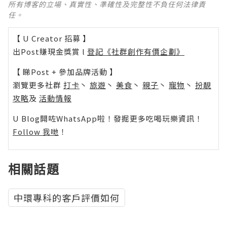
所有博客的立場、真實性、準確性及完整性不負任何法律責
任。
【 U Creator 招募 】
出Post賺現金獎賞 l
登記《社群創作有價企劃》
【 睇Post + 參加品牌活動 】
瀏覽更多社群
打卡
丶
旅遊
丶
美食
丶
親子
丶
寵物
丶
扮靚
攻略
及
活動情報
U Blog開咗WhatsApp啦！發掘更多吃喝玩樂資訊！
Follow 我哋
！
相關話題
中環專科的客戶評價如何