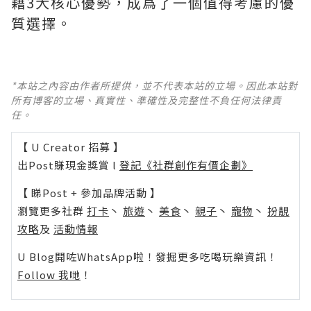
藉3大核心優勢，成爲了一個值得考慮的優
質選擇。
*本站之內容由作者所提供，並不代表本站的立場。因此本站對
所有博客的立場、真實性、準確性及完整性不負任何法律責
任。
【 U Creator 招募 】
出Post賺現金獎賞 l
登記《社群創作有價企劃》
【 睇Post + 參加品牌活動 】
瀏覽更多社群
打卡
丶
旅遊
丶
美食
丶
親子
丶
寵物
丶
扮靚
攻略
及
活動情報
U Blog開咗WhatsApp啦！發掘更多吃喝玩樂資訊！
Follow 我哋
！