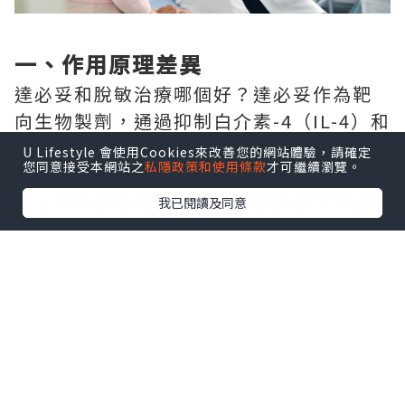
一、作用原理差異
達必妥和脫敏治療哪個好？達必妥作為靶
向生物製劑，通過抑制白介素-4（IL-4）和
白介素-13（IL-13）的活性，直接阻斷過
U Lifestyle 會使用Cookies來改善您的網站體驗，請確定
您同意接受本網站之
私隱政策和使用條款
才可繼續瀏覽。
敏反應中的關鍵炎症信號通路，快速減輕
已出現的過敏相關症狀，僅通過皮下注射
我已閱讀及同意
的方式給藥。
脫敏治療屬於免疫對因療法，將過敏原配
製成對應藥劑，讓患者逐步接觸不同劑量
的過敏原，最終讓身體產生特異性抗體，
再次接觸過敏原時不會誘發變態反應，給
藥方式包含打針、舌下含服和納米劑型三