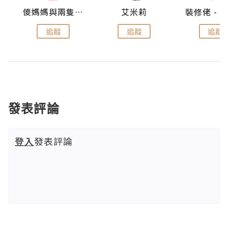
點滴
儍媽媽與兩隻小魔怪之家
艾米莉
追蹤
追蹤
追蹤
發表評論
登入
發表評論