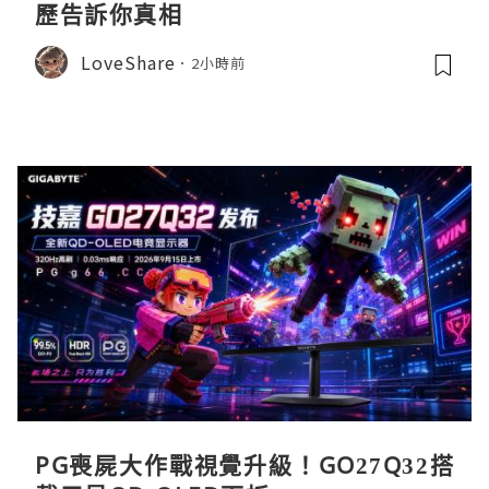
歷告訴你真相
LoveShare
2小時前
PG喪屍大作戰視覺升級！GO27Q32搭