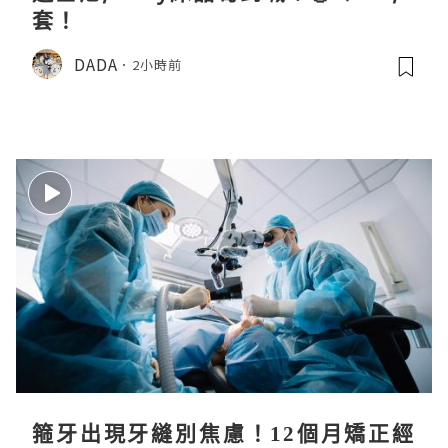
套！
DADA
2小時前
箍牙出現牙縫別焦慮！12個月矯正經