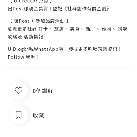
【 U Creator 招募 】
出Post賺現金獎賞 l
登記《社群創作有價企劃》
【 睇Post + 參加品牌活動 】
瀏覽更多社群
打卡
丶
旅遊
丶
美食
丶
親子
丶
寵物
丶
扮靚
攻略
及
活動情報
U Blog開咗WhatsApp啦！發掘更多吃喝玩樂資訊！
Follow 我哋
！
0個讚好
收藏