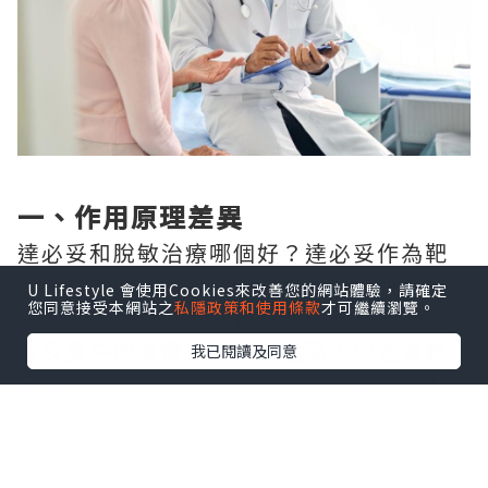
一、作用原理差異
達必妥和脫敏治療哪個好？達必妥作為靶
向生物製劑，通過抑制白介素-4（IL-4）和
U Lifestyle 會使用Cookies來改善您的網站體驗，請確定
您同意接受本網站之
私隱政策和使用條款
才可繼續瀏覽。
白介素-13（IL-13）的活性，直接阻斷過
敏反應中的關鍵炎症信號通路，快速減輕
我已閱讀及同意
已出現的過敏相關症狀，僅通過皮下注射
的方式給藥。
脫敏治療屬於免疫對因療法，將過敏原配