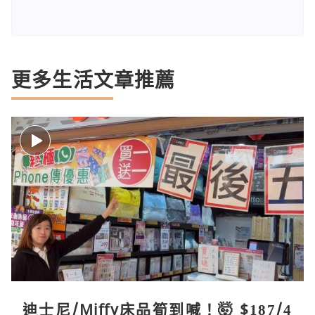
更多生活文章推薦
迪士尼/Miffy床品筍到喊！🤯 $187/4