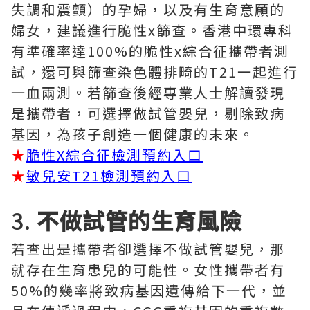
失調和震顫）的孕婦，以及有生育意願的
婦女，建議進行脆性x篩查。香港中環專科
有準確率達100%的脆性x綜合征攜帶者測
試，還可與篩查染色體排畸的T21一起進行
一血兩測。若篩查後經專業人士解讀發現
是攜帶者，可選擇做試管嬰兒，剔除致病
基因，為孩子創造一個健康的未來。
★
脆性X綜合征檢測預約入口
★
敏兒安T21檢測預約入口
3.
不做試管的生育風險
若查出是攜帶者卻選擇不做試管嬰兒，那
就存在生育患兒的可能性。女性攜帶者有
50%的幾率將致病基因遺傳給下一代，並