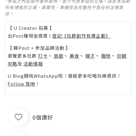
*本站之內容由作者所提供，並不代表本站的立場。因此本站對
所有博客的立場、真實性、準確性及完整性不負任何法律責
任。
【 U Creator 招募 】
出Post賺現金獎賞 l
登記《社群創作有價企劃》
【 睇Post + 參加品牌活動 】
瀏覽更多社群
打卡
丶
旅遊
丶
美食
丶
親子
丶
寵物
丶
扮靚
攻略
及
活動情報
U Blog開咗WhatsApp啦！發掘更多吃喝玩樂資訊！
Follow 我哋
！
0個讚好