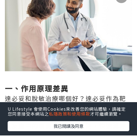
一、作用原理差異
達必妥和脫敏治療哪個好？達必妥作為靶
向生物製劑，通過抑制白介素-4（IL-4）和
U Lifestyle 會使用Cookies來改善您的網站體驗，請確定
您同意接受本網站之
私隱政策和使用條款
才可繼續瀏覽。
白介素-13（IL-13）的活性，直接阻斷過
敏反應中的關鍵炎症信號通路，快速減輕
我已閱讀及同意
已出現的過敏相關症狀，僅通過皮下注射