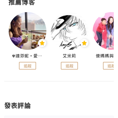
推薦博客
點滴
✾達芬妮•愛孩子•愛生活✾
艾米莉
追蹤
追蹤
追蹤
發表評論