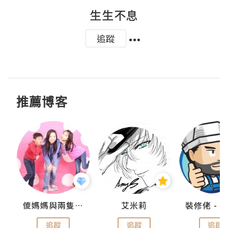
生生不息
追蹤
推薦博客
點滴
儍媽媽與兩隻小魔怪之家
艾米莉
追蹤
追蹤
追蹤