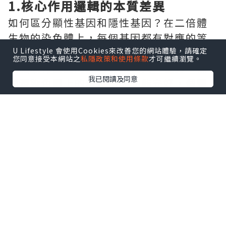
1.核心作用邏輯的本質差異
如何區分顯性基因和隱性基因？在二倍體
生物的染色體上，每個基因都有對應的等
位拷貝。如果某一個基因發生突變後，只
U Lifestyle 會使用Cookies來改善您的網站體驗，請確定
您同意接受本網站之
私隱政策和使用條款
才可繼續瀏覽。
是讓原有基因的正常功能喪失，但另一條
我已閱讀及同意
同源染色體上的等位基因功能完好，個體
完全不會出現異常表現，這種突變基因就
是隱性基因。如果基因突變後，讓原本的
基因獲得了全新的額外功能，哪怕只有一
個拷貝存在，新的功能和對應的性狀就會
直接顯現出來，這種突變基因就是顯性基
因。
2.性狀表現的直觀區分標準