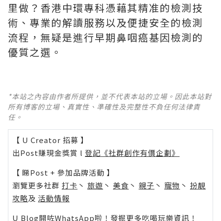
里做？香港中環專科憑藉其精准的檢測技
術、專業的解讀服務以及便捷安全的檢測
流程，無疑是進行早期鼻咽癌基因檢測的
優質之選。
*本站之內容由作者所提供，並不代表本站的立場。因此本站對
所有博客的立場、真實性、準確性及完整性不負任何法律責
任。
【 U Creator 招募 】
出Post賺現金獎賞 l
登記《社群創作有價企劃》
【 睇Post + 參加品牌活動 】
瀏覽更多社群
打卡
丶
旅遊
丶
美食
丶
親子
丶
寵物
丶
扮靚
攻略
及
活動情報
U Blog開咗WhatsApp啦！發掘更多吃喝玩樂資訊！