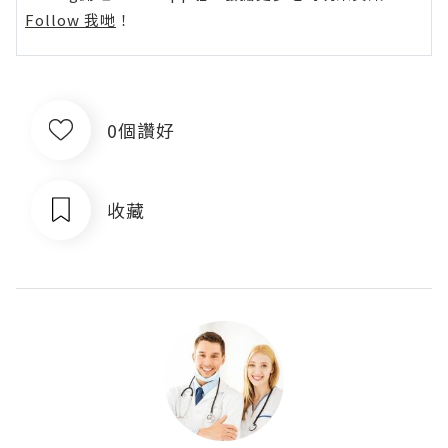
Follow 我哋
！
0個讚好
收藏