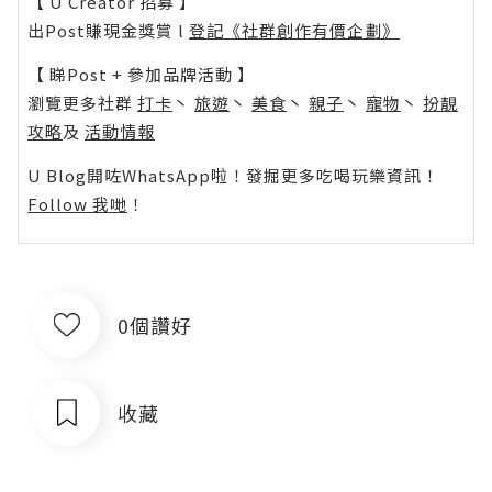
【 U Creator 招募 】
出Post賺現金獎賞 l
登記《社群創作有價企劃》
【 睇Post + 參加品牌活動 】
瀏覽更多社群
打卡
丶
旅遊
丶
美食
丶
親子
丶
寵物
丶
扮靚
攻略
及
活動情報
U Blog開咗WhatsApp啦！發掘更多吃喝玩樂資訊！
Follow 我哋
！
0個讚好
收藏