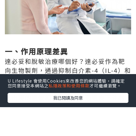
一、作用原理差異
達必妥和脫敏治療哪個好？達必妥作為靶
向生物製劑，通過抑制白介素-4（IL-4）和
白介素-13（IL-13）的活性，直接阻斷過
U Lifestyle 會使用Cookies來改善您的網站體驗，請確定
您同意接受本網站之
私隱政策和使用條款
才可繼續瀏覽。
敏反應中的關鍵炎症信號通路，快速減輕
已出現的過敏相關症狀，僅通過皮下注射
我已閱讀及同意
的方式給藥。
脫敏治療屬於免疫對因療法，將過敏原配
製成對應藥劑，讓患者逐步接觸不同劑量