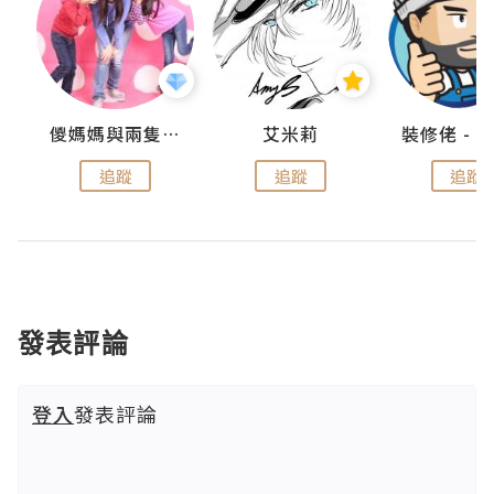
點滴
儍媽媽與兩隻小魔怪之家
艾米莉
追蹤
追蹤
追蹤
發表評論
登入
發表評論