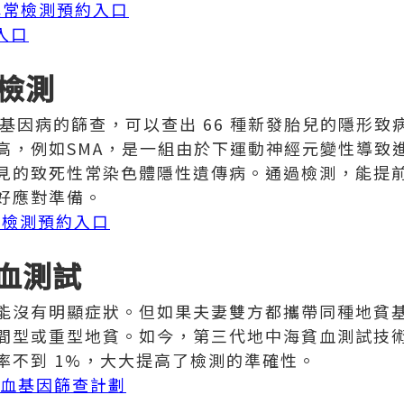
體異常檢測預約入口
入口
d 檢測
注於單基因病的篩查，可以查出 66 種新發胎兒的隱形
高，例如SMA，是一組由於下運動神經元變性導致
見的致死性常染色體隱性遺傳病。通過檢測，能提
好應對準備。
PT檢測預約入口
血測試
能沒有明顯症狀。但如果夫妻雙方都攜帶同種地貧
間型或重型地貧。如今，第三代地中海貧血測試技
率不到 1%，大大提高了檢測的準確性。
血基因篩查計劃