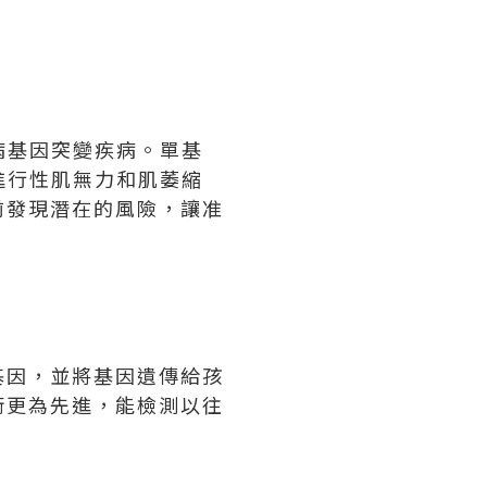
致病基因突變疾病。單基
進行性肌無力和肌萎縮
前發現潛在的風險，讓准
基因，並將基因遺傳給孩
術更為先進，能檢測以往