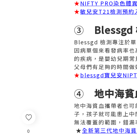
★
NIFTY PRO染色
★
敏兒安T21檢測預約
③
Blessg
Blessgd 檢測專
因病單個來看發病率也
的疾病，是嬰幼兒期常
父母們有足夠的時間做
★
blessgd寶兒安NI
④
地中海貧
地中海貧血攜帶者也可
子，孩子就可能患上中
無法覆蓋的範圍，錯漏
★
全新第三代地中海貧
0