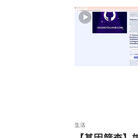
生活
【基因篩查】