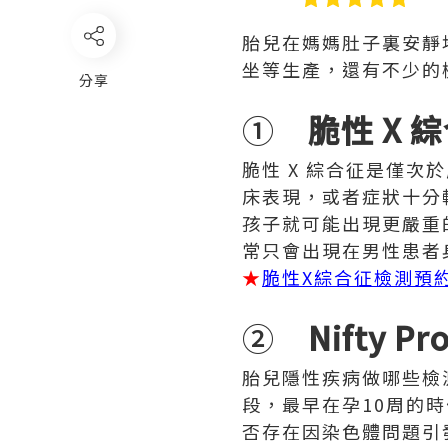
胎兒在媽媽肚子裏安靜
坐等生產，還有不少的
分享
①
脆性 X
脆性 X 綜合征是僅
床表現，或者症狀十分
孩子就可能出現更嚴重
常只會出現在男性患者
★
脆性X綜合征檢測預
②
Nifty P
胎兒隱性疾病做哪些檢
段，最早在孕10周的
否存在因染色體問題引