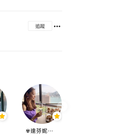
追蹤
✾達芬妮•愛孩子•愛生活✾
wendysugar享受生活gogogo