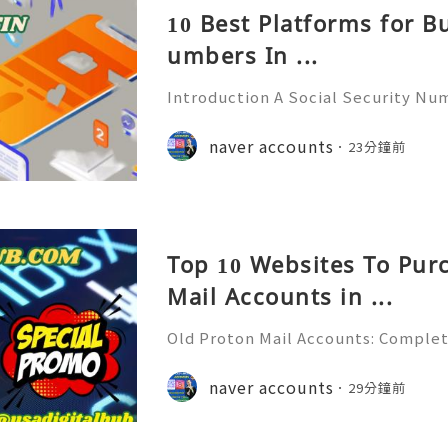
10 Best Platforms for B
umbers In ...
Introduction A Social Security Num
e-digit identification number used
official identification, employment
naver accounts
23分鐘前
overnment-related pur
Top 10 Websites To Pur
Mail Accounts in ...
Old Proton Mail Accounts: Complet
ity, Features & Best Practices (202
liable 24/7 Customer Support 💫💎
naver accounts
29分鐘前
06) 541-7768 💫💎💲💫🌐✨💎Telegra