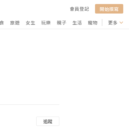
會員登記
開始撰寫
食
旅遊
女生
玩樂
親子
生活
寵物
行山
更多
打卡
追蹤