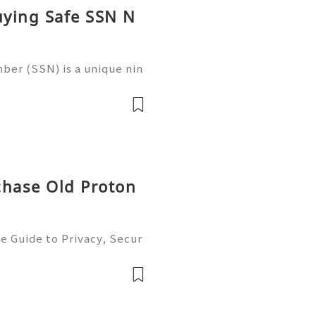
uying Safe SSN N
ber (SSN) is a unique nin
 in the United States for
 records, taxation, and g
chase Old Proton
e Guide to Privacy, Secur
6) 💫💎💲💫🌐✨💎Fast & Re
💲💫🌐✨💎WhatsApp :+1 (5
m: @usadig