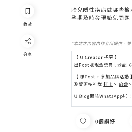
胎兒隱性疾病做哪些檢
孕期及時發現胎兒問題
收藏
*本站之內容由作者所提供，
分享
【 U Creator 招募 】
出Post賺現金獎賞 l
登記《
【 睇Post + 參加品牌活動 
瀏覽更多社群
打卡
丶
旅遊
U Blog開咗WhatsAp
0個讚好