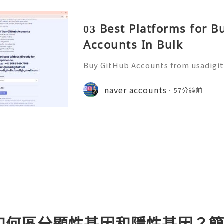
03 Best Platforms for 
Accounts In Bulk
Buy GitHub Accounts from usadigi
Fast & Reliable 24/7 Customer Su
pp :+1 (506) 541-7768 💫💎💲💫🌐✨
naver accounts
57分鐘前
b 💫💎💲💫🌐✨💎Discord: usadigital
如何區分顯性基因和隱性基因？