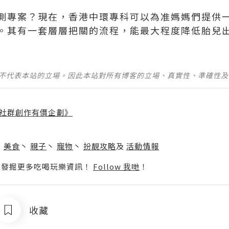
測專案？現在，香港中環專科可以為准媽媽們提供
。其有一套層層把關的流程，能最大程度降低胎兒
並不代表本站的立場。因此本站對所有博客的立場、真實性、準確性
社群創作有價企劃》
】
丶
美食
丶
親子
丶
寵物
丶
扮靚攻略
及
活動情報
p啦！發掘更多吃喝玩樂資訊！
Follow 我哋
！
收藏