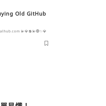
Buying Old GitHub
talhub.com 💫💎💲💫🌐✨💎
pport 💫💎💲💫🌐✨💎WhatsA
💎Telegram: @usadigitalhu
hub 💫💎💲💫🌐✨💎Email:us
簡單易懂！