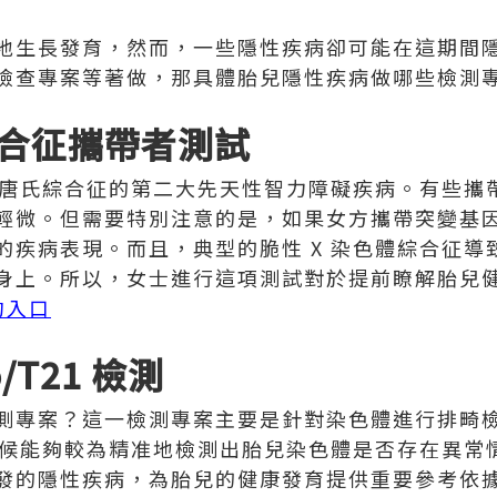
地生長發育，然而，一些隱性疾病卻可能在這期間
檢查專案等著做，那具體胎兒隱性疾病做哪些檢測
 綜合征攜帶者測試
次於唐氏綜合征的第二大先天性智力障礙疾病。有些攜
輕微。但需要特別注意的是，如果女方攜帶突變基
的疾病表現。而且，典型的脆性 X 染色體綜合征導
身上。所以，女士進行這項測試對於提前瞭解胎兒
約入口
ro/T21 檢測
測專案？這一檢測專案主要是針對染色體進行排畸
時候能夠較為精准地檢測出胎兒染色體是否存在異常
發的隱性疾病，為胎兒的健康發育提供重要參考依