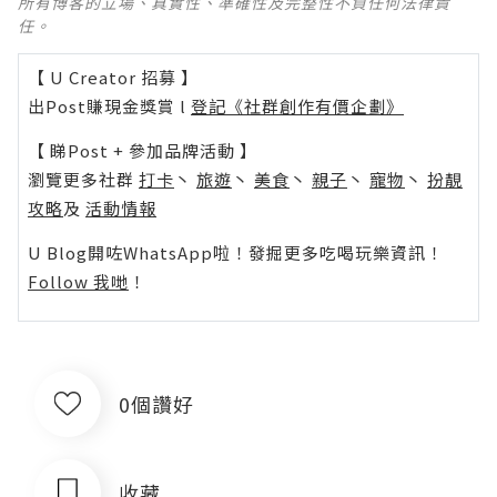
所有博客的立場、真實性、準確性及完整性不負任何法律責
任。
【 U Creator 招募 】
出Post賺現金獎賞 l
登記《社群創作有價企劃》
【 睇Post + 參加品牌活動 】
瀏覽更多社群
打卡
丶
旅遊
丶
美食
丶
親子
丶
寵物
丶
扮靚
攻略
及
活動情報
U Blog開咗WhatsApp啦！發掘更多吃喝玩樂資訊！
Follow 我哋
！
0個讚好
收藏