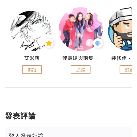
點滴
艾米莉
儍媽媽與兩隻小魔怪之家
追蹤
追蹤
追蹤
發表評論
登入
發表評論