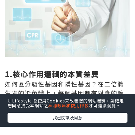
1.核心作用邏輯的本質差異
如何區分顯性基因和隱性基因？在二倍體
生物的染色體上，每個基因都有對應的等
位拷貝。如果某一個基因發生突變後，只
U Lifestyle 會使用Cookies來改善您的網站體驗，請確定
您同意接受本網站之
私隱政策和使用條款
才可繼續瀏覽。
是讓原有基因的正常功能喪失，但另一條
我已閱讀及同意
同源染色體上的等位基因功能完好，個體
完全不會出現異常表現，這種突變基因就