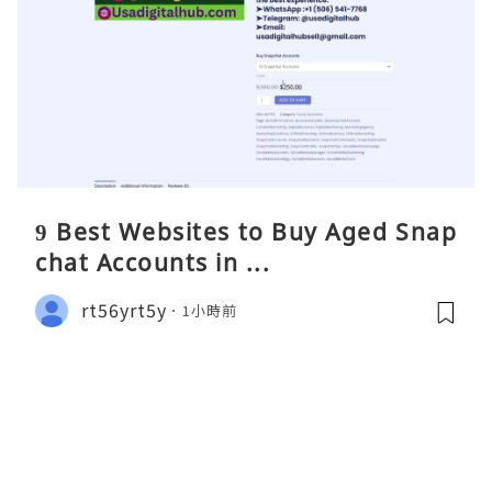
9 Best Websites to Buy Aged Snap
chat Accounts in ...
rt56yrt5y
1小時前