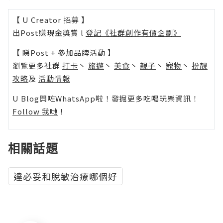
【 U Creator 招募 】
出Post賺現金獎賞 l
登記《社群創作有價企劃》
【 睇Post + 參加品牌活動 】
瀏覽更多社群
打卡
丶
旅遊
丶
美食
丶
親子
丶
寵物
丶
扮靚
攻略
及
活動情報
U Blog開咗WhatsApp啦！發掘更多吃喝玩樂資訊！
Follow 我哋
！
相關話題
達必妥和脫敏治療哪個好