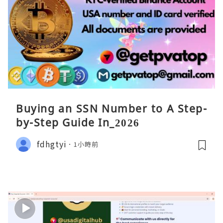
Buying an SSN Number to A Step-
by-Step Guide In_2026
fdhgtyi
1小時前