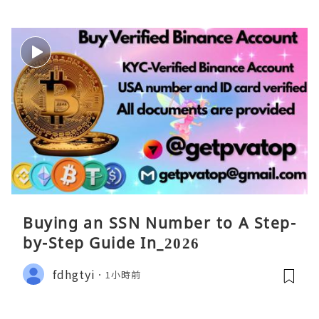
Buying an SSN Number to A Step-
by-Step Guide In_2026
fdhgtyi
1小時前