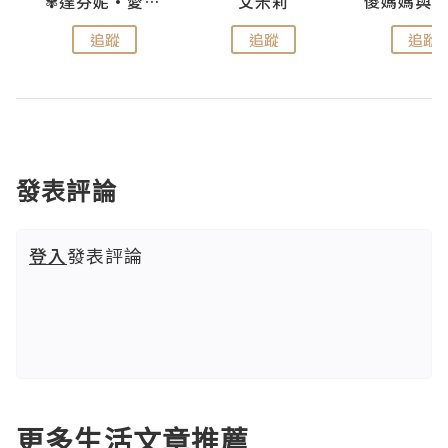
點滴
✾達芬妮•愛孩子•愛生活✾
艾米莉
追蹤
追蹤
追蹤
發表評論
登入
發表評論
更多生活文章推薦