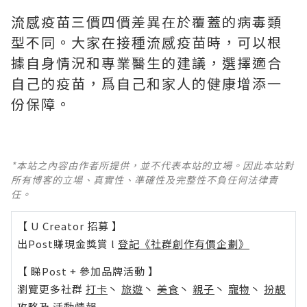
流感疫苗三價四價差異在於覆蓋的病毒類
型不同。大家在接種流感疫苗時，可以根
據自身情況和專業醫生的建議，選擇適合
自己的疫苗，爲自己和家人的健康增添一
份保障。
*本站之內容由作者所提供，並不代表本站的立場。因此本站對
所有博客的立場、真實性、準確性及完整性不負任何法律責
任。
【 U Creator 招募 】
出Post賺現金獎賞 l
登記《社群創作有價企劃》
【 睇Post + 參加品牌活動 】
瀏覽更多社群
打卡
丶
旅遊
丶
美食
丶
親子
丶
寵物
丶
扮靚
攻略
及
活動情報