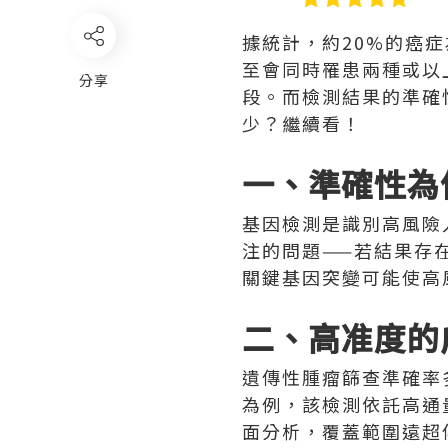
據統計，約20%的癌
至會同時罹患兩種或以
分享
段。而檢測結果的準確
少？繼續看！
一、準確性為
基因檢測是識別高風險
注的問題——若結果存
關鍵基因突變可能使高
二、高准度的
遺傳性腫瘤篩查準確率多
為例，該檢測依託高通
面分析，覆蓋範圍遠超