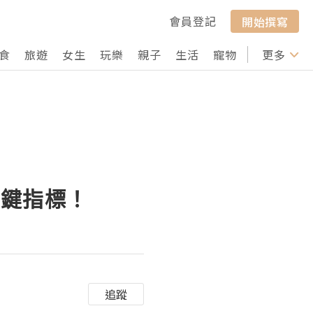
會員登記
開始撰寫
食
旅遊
女生
玩樂
親子
生活
寵物
行山
更多
打卡
關鍵指標！
追蹤