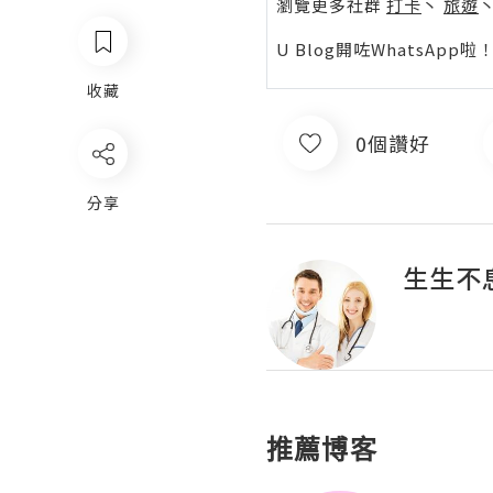
瀏覽更多社群
打卡
丶
旅遊
U Blog開咗WhatsAp
收藏
0個讚好
分享
生生不
推薦博客