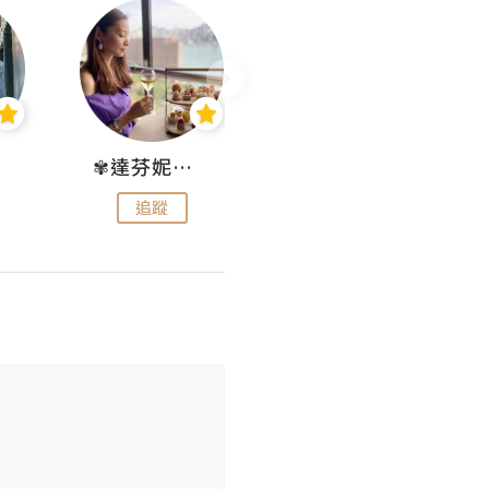
✾達芬妮•愛孩子•愛生活✾
wendysugar享受生活gogogo
追蹤
追蹤