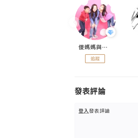
Hahakelly的生活點滴
儍媽媽與兩隻小魔怪之家
追蹤
追蹤
發表評論
登入
發表評論