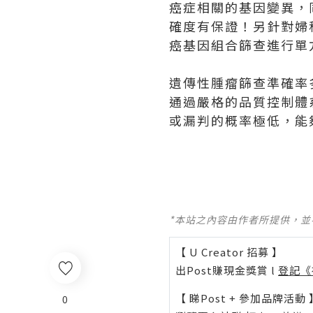
癌症相關的基因變異，
確度有保證！另針對婦
癌基因組合篩查進行單
遺傳性腫瘤篩查準確率
通過嚴格的品質控制體
或漏判的概率極低，能
*本站之內容由作者所提供，
【 U Creator 招募 】
出Post賺現金獎賞 l
登記《
【 睇Post + 參加品牌活動 
0