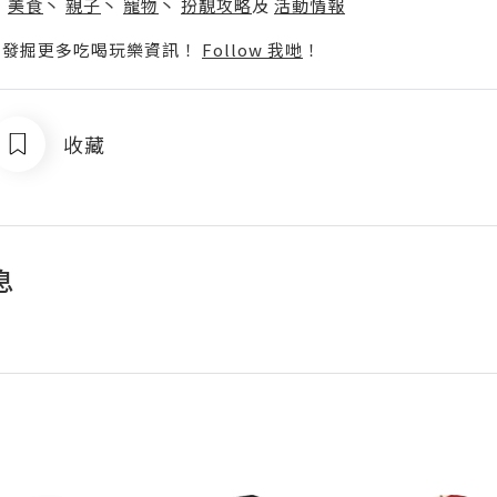
丶
美食
丶
親子
丶
寵物
丶
扮靚攻略
及
活動情報
p啦！發掘更多吃喝玩樂資訊！
Follow 我哋
！
收藏
息