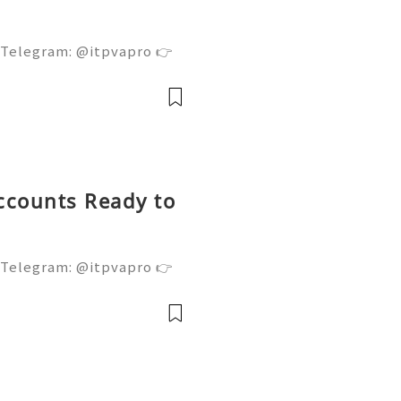
 Telegram: @itpvapro 👉
👉⇨➤ Email : itpvapro@gm
ps://itpvapro.com Gmail i
l servi
ccounts Ready to
 Telegram: @itpvapro 👉
👉⇨➤ Email : itpvapro@gm
ps://itpvapro.com Gmail i
l servi