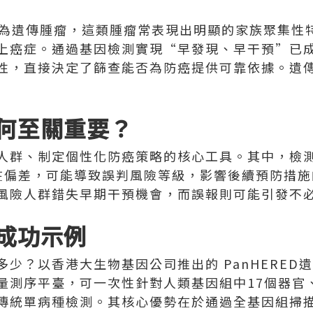
症為遺傳腫瘤，這類腫瘤常表現出明顯的家族聚集性
上癌症。通過基因檢測實現“早發現、早干預”已
性，直接決定了篩查能否為防癌提供可靠依據。遺
何至關重要？
人群、制定個性化防癌策略的核心工具。其中，檢
在偏差，可能導致誤判風險等級，影響後續預防措施
風險人群錯失早期干預機會，而誤報則可能引發不
成功示例
少？以香港大生物基因公司推出的 PanHERED
量測序平臺，可一次性針對人類基因組中17個器官
傳統單病種檢測。其核心優勢在於通過全基因組掃