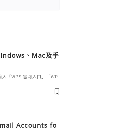
ndows、Mac及手
接輸入「WPS 官网入口」「WP
中往往同時出現官方網站、應
及第三方下載頁面。
Gmail Accounts fo