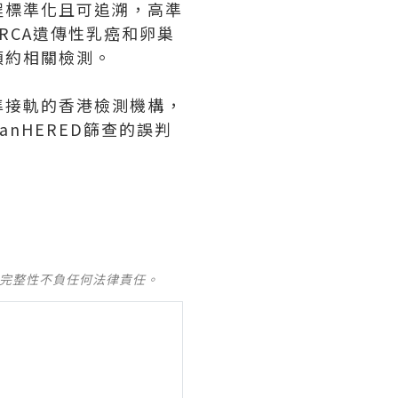
程標準化且可追溯，高準
RCA遺傳性乳癌和卵巢
預約相關檢測。
準接軌的香港檢測機構，
nHERED篩查的誤判
。
及完整性不負任何法律責任。