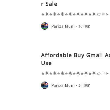
r Sale
🔥☀️🔥☀️🔥☀️🔥☀️🔥☀️🔥☀️🔥☀️ 👉⇨➤
⇨➤ WhatsApp :+1 (909) 630-5664 
ail.com 👉⇨➤ Visit To Website: htt
Pariza Muni
2小時前
s one of the most widely used emai
Affordable Buy Gmail A
Use
🔥☀️🔥☀️🔥☀️🔥☀️🔥☀️🔥☀️🔥☀️ 👉⇨➤
⇨➤ WhatsApp :+1 (909) 630-5664 
ail.com 👉⇨➤ Visit To Website: htt
Pariza Muni
2小時前
s one of the most widely used emai